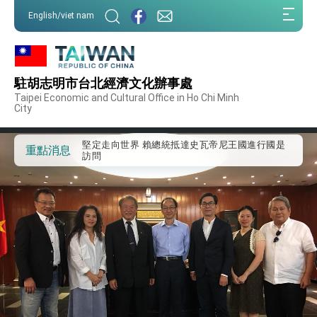
:::
外交部重要言論
English/viet nam
:::
我國政府將在美國亞利桑納州設立「駐鳳凰城辦
事處」，進一步深化台美交流合作
第一屆亞太在宅醫療大會開幕 總統盼分享臺灣
經驗為亞太醫療照護發展開創新里程碑
駐胡志明市台北經濟文化辦事處
外交部發布WHA文宣影片「台灣醫療點亮世界」
Taipei Economic and Cultural Office in Ho Chi Minh
及「台灣智慧醫療與健康產業展」預告短片，向
City
世界展現台灣守護全球健康的創新能量
總統出訪史瓦帝尼返國談話 強調臺灣人有權利
走向世界 盼與理念相近國家共同維護國際秩序
堅定走向世界 賴總統抵達史瓦帝尼王國進行國是
重點消息
訪問
總統與五院院長新春茶敘 盼化分歧為團結、為
國家邁出合作第一步
總統農曆春節談話
台美貿易協議完成簽署達成6大目標、創5大歷史
性突破 總統強調將以3大面向加速臺灣經濟轉型
升級 籲請立院全力支持並盡速通過
臺美簽署「對等貿易協定」確立對等關稅15%且不
疊加 我輸美2072項產品豁免對等關稅
總統接受「法新社」（AFP）專訪內容
外交部長林佳龍於《外交事務》撰文指出：自由