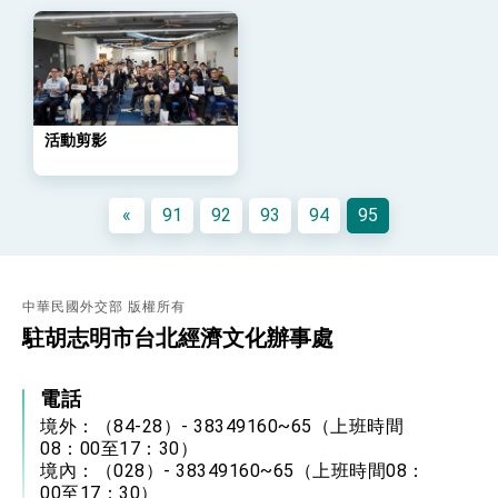
「總合外交」與台歐美日關係深化
總統以「韌性之島，希望之光」為題發表2026新
年談話
總統主持「守護民主台灣國安行動方案」記者
會 強調以實力守護台海和平 以決心掌握國家
命運
變局中 奮起的新臺灣 總統發表國慶演說
活動剪影
總統發表執政周年談話 盼面對未來挑戰 堅持
團結 迎風轉型 穩健前行
«
91
92
93
94
95
賴總統就職演說影片
總統重要談話
外交部重要言論
中華民國外交部 版權所有
駐胡志明市台北經濟文化辦事處
我國政府將在美國亞利桑納州設立「駐鳳凰城辦
事處」，進一步深化台美交流合作
電話
境外：（84-28）- 38349160~65（上班時間
08：00至17：30）
境內：（028）- 38349160~65（上班時間08：
00至17：30）