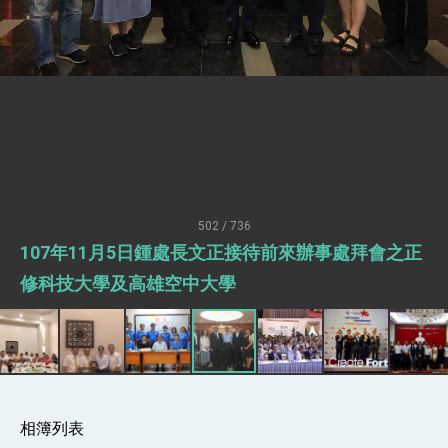
世界 需要台灣，團結合作方能守護繁榮
外交部長林佳龍出席《台灣光華雜誌》50週年慶
「見證蛻變，分享世界的光華」開幕式，期許數
位轉 型迎向下個50年
總統主持「台美經濟繁榮夥伴對話」記者會 說
明臺美合作三大戰略方向 盼與民主夥伴共同引
領 下一個世代的繁榮
外交部長林佳龍接受印尼「時代雜誌」專訪，闡
述印太安全局勢，籲深化台印尼半導體供應鏈合
作
副總統接見美參議員蓋耶哥 強調美國是臺灣重
要合作夥伴
外交部長林佳龍午宴歡迎美國聯邦參議員蓋耶哥
訪問團
502 / 736
外交部長林佳龍接見美國智庫「德國馬歇爾基金
107年11月5日鍾處長文正接待前來辦事處拜會之正
會」訪問團一行，深化跨大西洋戰略夥伴關係
臺美經貿談判獲階段性成果 卓揆期勉爭取時間完
修科技大學及高雄空中大學
成「臺美對等貿易協定」簽署
卓揆：臺美關稅談判階段性結果有助臺灣取得有
利戰略地位 全力支持「臺美對等貿易協定」簽署
外交部與數位發展部攜手合作，整合台灣雄厚數
位實力，達成固邦榮邦目標
外交部長林佳龍主持第35次「參與亞太經濟合作
策略小組」跨部會會議
相簿列表
民調顯示多數國人滿意政府外交表現，高度支持