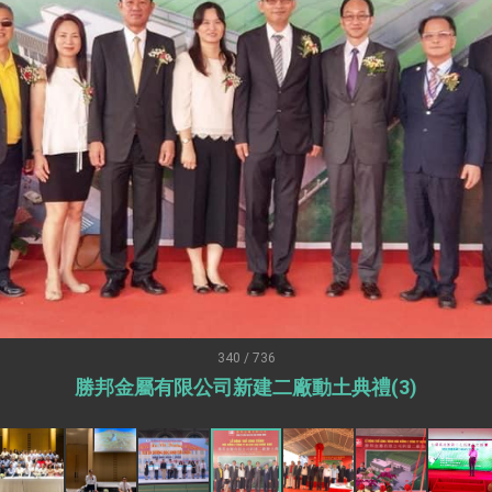
：自由世界 需要台灣，團結合作方能守護繁榮
外交部長林佳龍出席《台灣光華雜誌》50週年慶「見證蛻變，分享世界的光華」開幕
會 說明臺美合作三大戰略方向 盼與民主夥伴共同引領 下一個世代的
訪，闡述印太安全局勢，籲深化台印尼半導體供應鏈合作
臺灣重要合作夥伴
蓋耶哥訪問團
爾基金會」訪問團一行，深化跨大西洋戰略夥伴關係
時間完成「臺美對等貿易協定」簽署
取得有利戰略地位 全力支持「臺美對等貿易協定」簽署
340 / 736
勝邦金屬有限公司新建二廠動土典禮(3)
雄厚數位實力，達成固邦榮邦目標
濟合作策略小組」跨部會會議
度支持「總合外交」與台歐美日關係深化