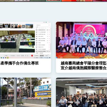
總統以「韌性之島，希望之光」為題發表2026新 年談話
記者會 強調以實力守護台海和平 以決心掌握國家命運
說
 堅持團結 迎風轉型 穩健前行
1年產學攜手合作僑生專班
越南臺商總會平陽分會理監
宣介越南僑胞國際醫療整合
方案
凰城辦事處」，進一步深化台美交流合作