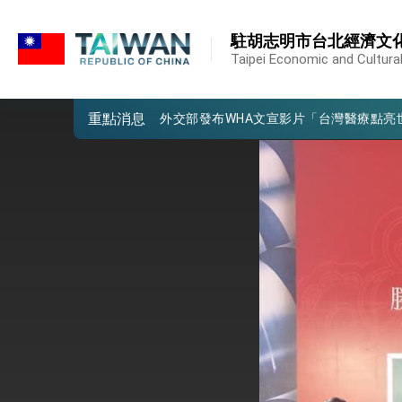
:::
外交部重要言論
:::
駐胡志明市台北經濟文
我國政府將在美國亞利桑納州設立「駐鳳
Taipei Economic and Cultural
第一屆亞太在宅醫療大會開幕 總統盼分
重點消息
外交部發布WHA文宣影片「台灣醫療點
總統出訪史瓦帝尼返國談話 強調臺灣人
堅定走向世界 賴總統抵達史瓦帝尼王國進
總統與五院院長新春茶敘 盼化分歧為團
總統農曆春節談話
台美貿易協議完成簽署達成6大目標、創5
臺美簽署「對等貿易協定」確立對等關稅15
總統接受「法新社」（AFP）專訪內容