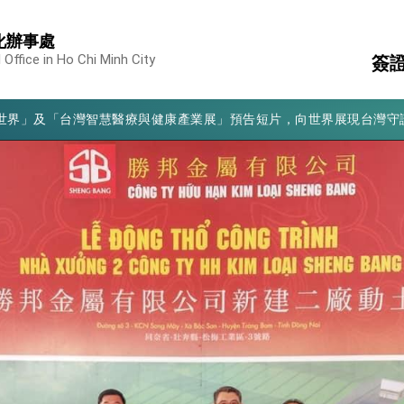
化辦事處
凰城辦事處」，進一步深化台美交流合作
 Office in Ho Chi Minh City
簽
享臺灣經驗為亞太醫療照護發展開創新里程碑
亮世界」及「台灣智慧醫療與健康產業展」預告短片，向世界展現台灣守
收
駐
有權利走向世界 盼與理念相近國家共同維護國際秩序
護
消
構
行國是訪問
簽
結、為國家邁出合作第一步
柬
證
大歷史性突破 總統強調將以3大面向加速臺灣經濟轉型升級 籲請立
%且不疊加 我輸美2072項產品豁免對等關稅