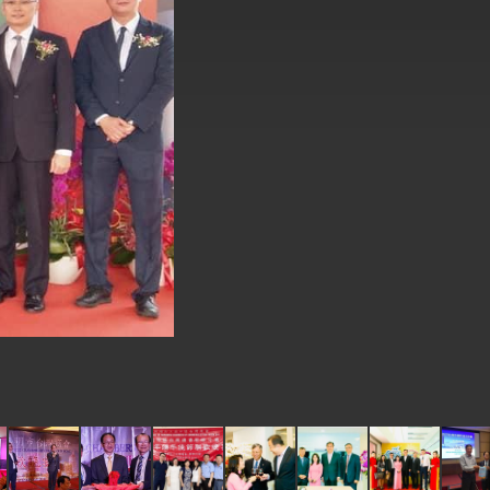
式，期許數位轉 型迎向下個50年
繁榮