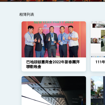
相簿列表
總統主持「守護民主台灣國安行動方案」
變局中 奮起的新臺灣 總統發表國慶演
總統發表執政周年談話 盼面對未來挑戰
賴總統就職演說影片
總統重要談話
巴地頭頓臺商會2022年新春團拜
11
外交部重要言論
聯歡晚會
我國政府將在美國亞利桑納州設立「駐鳳