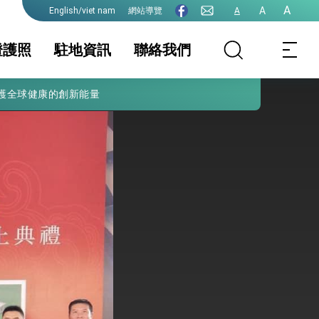
A
A
網站導覽
A
English/viet nam
證護照
駐地資訊
聯絡我們
護全球健康的創新能量
發文時間
地基本資料
公告
簽證及入境須知
簽證須知
生活資訊
照
保及性平諮詢機
國人與越籍人士結
行事曆
移工簽證
婚應備表格
證申請表下載區
文件證明表格下載
文件證明須知
區
埔寨人士申請簽
院全力支持並盡速通過