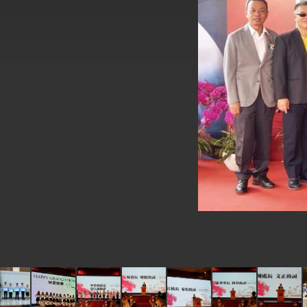
外交部長林佳龍於《外交事務》撰文指出
總統主持「台美經濟繁榮夥伴對話」記者
外交部長林佳龍接受印尼「時代雜誌」專
副總統接見美參議員蓋耶哥 強調美國是
外交部長林佳龍午宴歡迎美國聯邦參議員
外交部長林佳龍接見美國智庫「德國馬歇
臺美經貿談判獲階段性成果 卓揆期勉爭取
卓揆：臺美關稅談判階段性結果有助臺灣
外交部與數位發展部攜手合作，整合台灣
外交部長林佳龍主持第35次「參與亞太經
民調顯示多數國人滿意政府外交表現，高