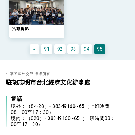
「總合外交」與台歐美日關係深化
總統以「韌性之島，希望之光」為題發表2026新
年談話
總統主持「守護民主台灣國安行動方案」記者
會 強調以實力守護台海和平 以決心掌握國家
活動剪影
命運
變局中 奮起的新臺灣 總統發表國慶演說
總統發表執政周年談話 盼面對未來挑戰 堅持
«
91
92
93
94
95
團結 迎風轉型 穩健前行
賴總統就職演說影片
總統重要談話
中華民國外交部 版權所有
駐胡志明市台北經濟文化辦事處
外交部重要言論
我國政府將在美國亞利桑納州設立「駐鳳凰城辦
事處」，進一步深化台美交流合作
電話
境外：（84-28）- 38349160~65（上班時間
08：00至17：30）
境內：（028）- 38349160~65（上班時間08：
00至17：30）