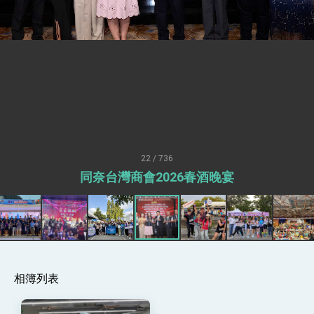
世界 需要台灣，團結合作方能守護繁榮
外交部長林佳龍出席《台灣光華雜誌》50週年慶
「見證蛻變，分享世界的光華」開幕式，期許數
位轉 型迎向下個50年
總統主持「台美經濟繁榮夥伴對話」記者會 說
明臺美合作三大戰略方向 盼與民主夥伴共同引
領 下一個世代的繁榮
外交部長林佳龍接受印尼「時代雜誌」專訪，闡
述印太安全局勢，籲深化台印尼半導體供應鏈合
作
副總統接見美參議員蓋耶哥 強調美國是臺灣重
要合作夥伴
外交部長林佳龍午宴歡迎美國聯邦參議員蓋耶哥
訪問團
22 / 736
外交部長林佳龍接見美國智庫「德國馬歇爾基金
同奈台灣商會2026春酒晚宴
會」訪問團一行，深化跨大西洋戰略夥伴關係
臺美經貿談判獲階段性成果 卓揆期勉爭取時間完
成「臺美對等貿易協定」簽署
卓揆：臺美關稅談判階段性結果有助臺灣取得有
利戰略地位 全力支持「臺美對等貿易協定」簽署
外交部與數位發展部攜手合作，整合台灣雄厚數
位實力，達成固邦榮邦目標
相簿列表
外交部長林佳龍主持第35次「參與亞太經濟合作
策略小組」跨部會會議
民調顯示多數國人滿意政府外交表現，高度支持