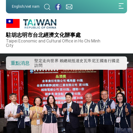
:::
外交部重要言論
English/viet nam
:::
我國政府將在美國亞利桑納州設立「駐鳳凰城辦
事處」，進一步深化台美交流合作
第一屆亞太在宅醫療大會開幕 總統盼分享臺灣
經驗為亞太醫療照護發展開創新里程碑
駐胡志明市台北經濟文化辦事處
外交部發布WHA文宣影片「台灣醫療點亮世界」
Taipei Economic and Cultural Office in Ho Chi Minh
及「台灣智慧醫療與健康產業展」預告短片，向
City
世界展現台灣守護全球健康的創新能量
總統出訪史瓦帝尼返國談話 強調臺灣人有權利
走向世界 盼與理念相近國家共同維護國際秩序
堅定走向世界 賴總統抵達史瓦帝尼王國進行國是
重點消息
訪問
總統與五院院長新春茶敘 盼化分歧為團結、為
國家邁出合作第一步
總統農曆春節談話
台美貿易協議完成簽署達成6大目標、創5大歷史
性突破 總統強調將以3大面向加速臺灣經濟轉型
升級 籲請立院全力支持並盡速通過
臺美簽署「對等貿易協定」確立對等關稅15%且不
疊加 我輸美2072項產品豁免對等關稅
總統接受「法新社」（AFP）專訪內容
外交部長林佳龍於《外交事務》撰文指出：自由