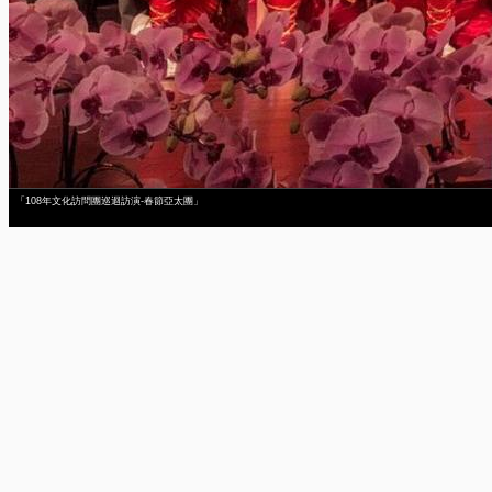
「108年文化訪問團巡迴訪演-春節亞太團」