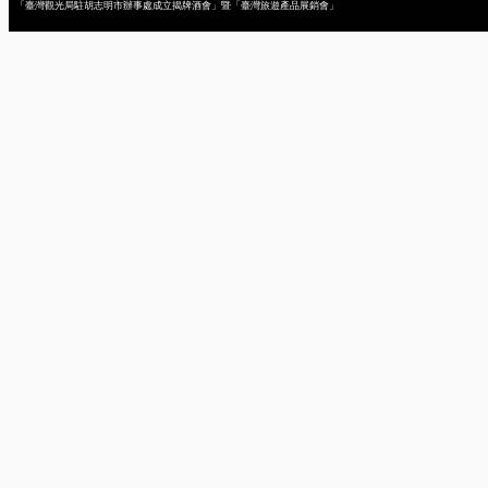
「臺灣觀光局駐胡志明市辦事處成立揭牌酒會」暨「臺灣旅遊產品展銷會」