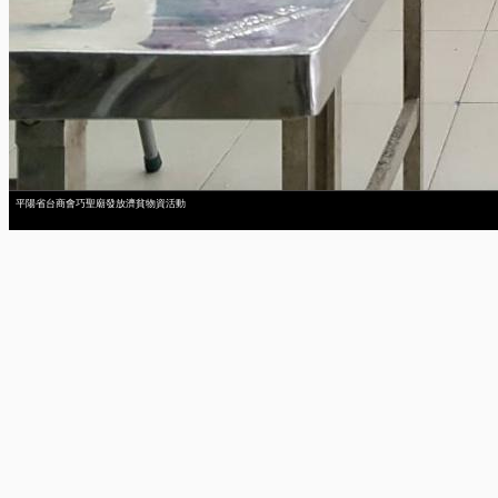
平陽省台商會巧聖廟發放濟貧物資活動