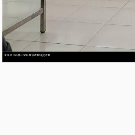
平陽省台商會巧聖廟發放濟貧物資活動