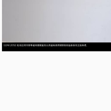
112年1月5日 駐胡志明市辦事處韓國耀處長出席越南僑界關懷救助協會會長交接典禮。