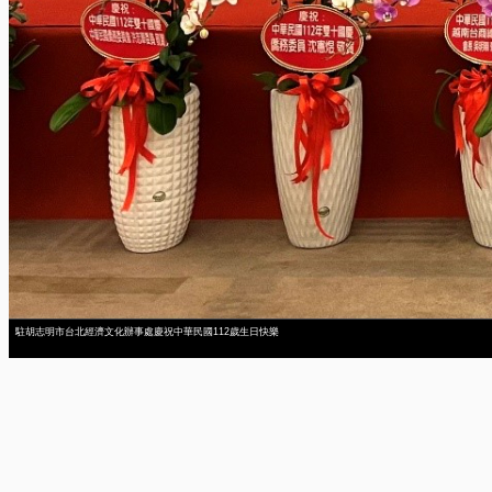
駐胡志明市台北經濟文化辦事處慶祝中華民國112歲生日快樂