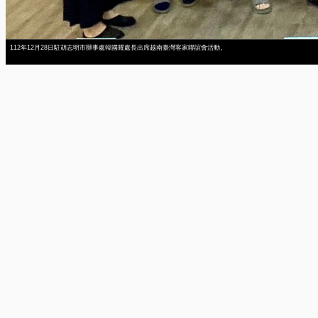
112年12月28日駐胡志明市辦事處韓國耀處長出席越南臺灣客家聯誼會活動。