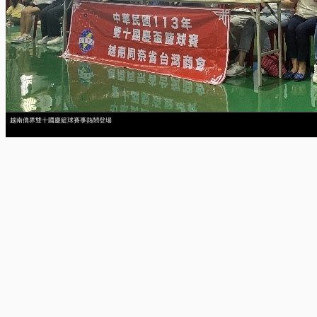
越南僑界雙十國慶籃球賽事熱鬧登場