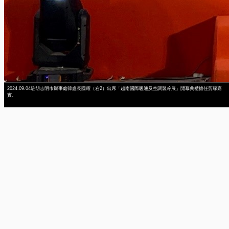
2024.09.04駐胡志明市辦事處韓處長國耀（右2）出席「越南國際暖通及空調製冷展」開幕典禮擔任剪綵嘉
賓。