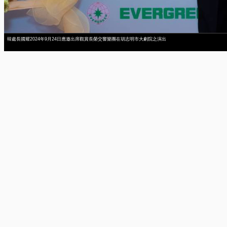
韓處長國耀2024年9月24日應邀出席觀賞長榮交響樂團在胡志明市大劇院之演出