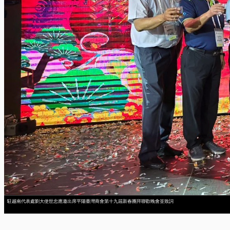
駐越南代表處劉大使世忠應邀出席平陽臺灣商會第十九屆新春團拜聯歡晚會並致詞