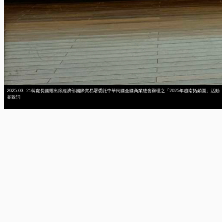
2025.03. 21韓處長國耀出席經濟部國際貿易署委託中華民國全國商業總會辦理之「2025年越南拓銷團」活動
並致詞