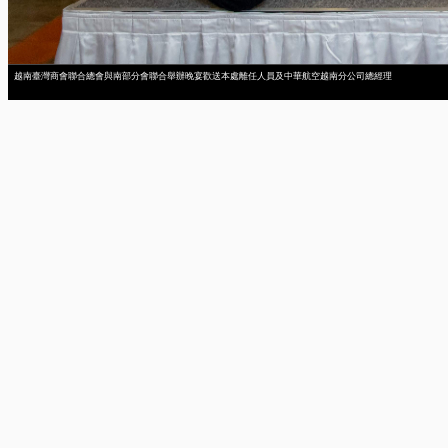
越南臺灣商會聯合總會與南部分會聯合舉辦晚宴歡送本處離任人員及中華航空越南分公司總經理