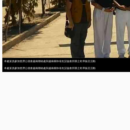
本處派員參加慈濟公德會越南聯絡處與越南檳椥省友誼協會所辦之乾旱賑災活動
本處派員參加慈濟公德會越南聯絡處與越南檳椥省友誼協會所辦之乾旱賑災活動