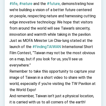
#life
,
#nature
and the
#future
, demonstrating how
we’re building a vision of a better future centered
on people, respecting nature and harnessing cutting
edge innovative technology. We hope that visitors
from around the world will see Taiwan’s sincerity,
innovation and warmth while taking in the pavilion.
Just as MOFA Minister Lin Chia-lung stated at the
launch of the
#FindingTAIWAN
International Short
Film Contest, “Taiwan may not be the most obvious
on a map, but if you look for us, you’ll see us
everywhere.”
Remember to take this opportunity to capture your
image of Taiwan in a short video to share with the
world, especially if you’re visiting the TW Pavilion at
the World Expo!
And remember, Taiwan isn’t just a physical location,
it is carried with us to all corners of the earth!