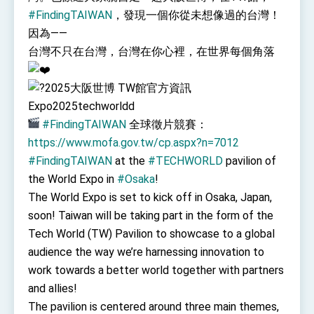
利戰略地位 全力支持「臺美對等貿易協定」簽署
#FindingTAIWAN
，發現一個你從未想像過的台灣！
外交部與數位發展部攜手合作，整合台灣雄厚數
位實力，達成固邦榮邦目標
因為——
外交部長林佳龍主持第35次「參與亞太經濟合作
台灣不只在台灣，台灣在你心裡，在世界每個角落
策略小組」跨部會會議
民調顯示多數國人滿意政府外交表現，高度支持
2025大阪世博 TW館官方資訊
「總合外交」與台歐美日關係深化
總統以「韌性之島，希望之光」為題發表2026新
Expo2025techworldd
年談話
#FindingTAIWAN
全球徵片競賽：
總統主持「守護民主台灣國安行動方案」記者
https://www.mofa.gov.tw/cp.aspx?n=7012
會 強調以實力守護台海和平 以決心掌握國家
命運
#FindingTAIWAN
at the
#TECHWORLD
pavilion of
變局中 奮起的新臺灣 總統發表國慶演說
the World Expo in
#Osaka
!
總統發表執政周年談話 盼面對未來挑戰 堅持
The World Expo is set to kick off in Osaka, Japan,
團結 迎風轉型 穩健前行
soon! Taiwan will be taking part in the form of the
賴總統就職演說影片
Tech World (TW) Pavilion to showcase to a global
總統重要談話
audience the way we’re harnessing innovation to
work towards a better world together with partners
外交部重要言論
and allies!
我國政府將在美國亞利桑納州設立「駐鳳凰城辦
The pavilion is centered around three main themes,
事處」，進一步深化台美交流合作