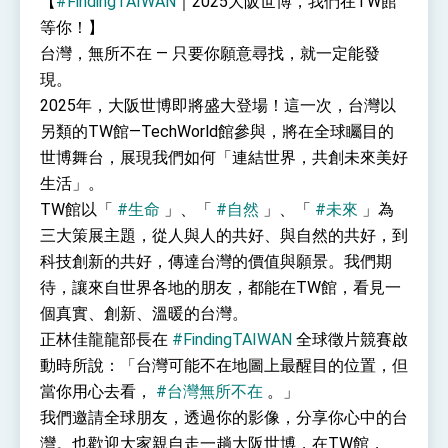
【
#FindingTAIWAN
｜2025大阪世博，我們在TW館
性突破 總統強調將以3大面向加速臺灣經濟轉型
等你！】
升級 籲請立院全力支持並盡速通過
臺美簽署「對等貿易協定」確立對等關稅15%且不
台灣，無所不在 — 只要你願意尋找，就一定能發
疊加 我輸美2072項產品豁免對等關稅
現。
總統接受「法新社」（AFP）專訪內容
2025年，大阪世博即將盛大登場！這一次，台灣以
外交部長林佳龍於《外交事務》撰文指出：自由
另類的TW館—TechWorld館參與，將在全球矚目的
世界 需要台灣，團結合作方能守護繁榮
世博舞台，展現我們如何「連結世界，共創未來美好
外交部長林佳龍出席《台灣光華雜誌》50週年慶
「見證蛻變，分享世界的光華」開幕式，期許數
生活」。
位轉 型迎向下個50年
總統主持「台美經濟繁榮夥伴對話」記者會 說
TW館以「
#生命
」、「
#自然
」、「
#未來
」為
明臺美合作三大戰略方向 盼與民主夥伴共同引
領 下一個世代的繁榮
三大策展主題，從人與人的共好、與自然的共好，到
外交部長林佳龍接受印尼「時代雜誌」專訪，闡
述印太安全局勢，籲深化台印尼半導體供應鏈合
科技創新的共好，傳達台灣的價值與願景。我們期
作
副總統接見美參議員蓋耶哥 強調美國是臺灣重
待，讓來自世界各地的朋友，都能在TW館，看見一
要合作夥伴
個真實、創新、溫暖的台灣。
外交部長林佳龍午宴歡迎美國聯邦參議員蓋耶哥
訪問團
正林佳龍龍部長在
#FindingTAIWAN
全球徵片競賽啟
外交部長林佳龍接見美國智庫「德國馬歇爾基金
動時所說：「台灣可能不在地圖上最醒目的位置，但
會」訪問團一行，深化跨大西洋戰略夥伴關係
當你用心去看，
#台灣無所不在
。」
臺美經貿談判獲階段性成果 卓揆期勉爭取時間完
成「臺美對等貿易協定」簽署
我們邀請全球朋友，透過你的影像，分享你心中的台
卓揆：臺美關稅談判階段性結果有助臺灣取得有
灣。也歡迎大家親自走一趟大阪世博，在TW館，