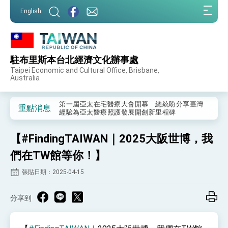
:::
English
:::
駐布里斯本台北經濟文化辦事處
外交部重要言論
Taipei Economic and Cultural Office, Brisbane,
Australia
我國政府將在美國亞利桑納州設立「駐鳳凰城辦
事處」，進一步深化台美交流合作
第一屆亞太在宅醫療大會開幕 總統盼分享臺灣
重點消息
經驗為亞太醫療照護發展開創新里程碑
外交部發布WHA文宣影片「台灣醫療點亮世界」
及「台灣智慧醫療與健康產業展」預告短片，向
【#FindingTAIWAN｜2025大阪世博，我
世界展現台灣守護全球健康的創新能量
總統出訪史瓦帝尼返國談話 強調臺灣人有權利
走向世界 盼與理念相近國家共同維護國際秩序
們在TW館等你！】
堅定走向世界 賴總統抵達史瓦帝尼王國進行國是
張貼日期：2025-04-15
訪問
總統與五院院長新春茶敘 盼化分歧為團結、為
國家邁出合作第一步
分享到
總統農曆春節談話
台美貿易協議完成簽署達成6大目標、創5大歷史