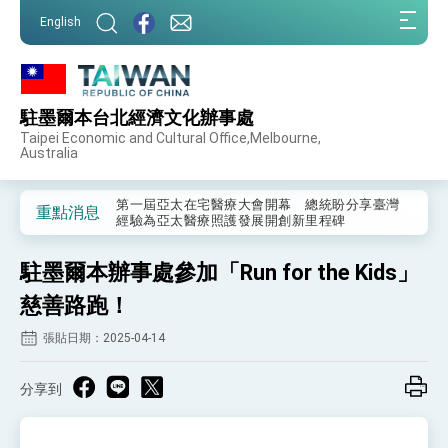
:::
English
:::
駐墨爾本台北經濟文化辦事處
外交部重要言論
Taipei Economic and Cultural Office,Melbourne,
Australia
我國政府將在美國亞利桑納州設立「駐鳳凰城辦
事處」，進一步深化台美交流合作
第一屆亞太在宅醫療大會開幕 總統盼分享臺灣
重點消息
經驗為亞太醫療照護發展開創新里程碑
外交部發布WHA文宣影片「台灣醫療點亮世界」
及「台灣智慧醫療與健康產業展」預告短片，向
駐墨爾本辦事處參加「Run for the Kids」
世界展現台灣守護全球健康的創新能量
總統出訪史瓦帝尼返國談話 強調臺灣人有權利
走向世界 盼與理念相近國家共同維護國際秩序
慈善路跑！
堅定走向世界 賴總統抵達史瓦帝尼王國進行國是
張貼日期：2025-04-14
訪問
總統與五院院長新春茶敘 盼化分歧為團結、為
國家邁出合作第一步
分享到
總統農曆春節談話
台美貿易協議完成簽署達成6大目標、創5大歷史