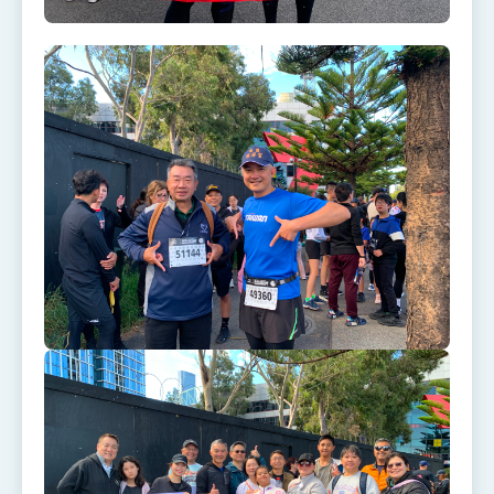
位實力，達成固邦榮邦目標
外交部長林佳龍主持第35次「參與亞太經濟合作
策略小組」跨部會會議
民調顯示多數國人滿意政府外交表現，高度支持
「總合外交」與台歐美日關係深化
總統以「韌性之島，希望之光」為題發表2026新
年談話
總統主持「守護民主台灣國安行動方案」記者
會 強調以實力守護台海和平 以決心掌握國家
命運
變局中 奮起的新臺灣 總統發表國慶演說
總統發表執政周年談話 盼面對未來挑戰 堅持
團結 迎風轉型 穩健前行
賴總統就職演說影片
總統重要談話
外交部重要言論
我國政府將在美國亞利桑納州設立「駐鳳凰城辦
事處」，進一步深化台美交流合作