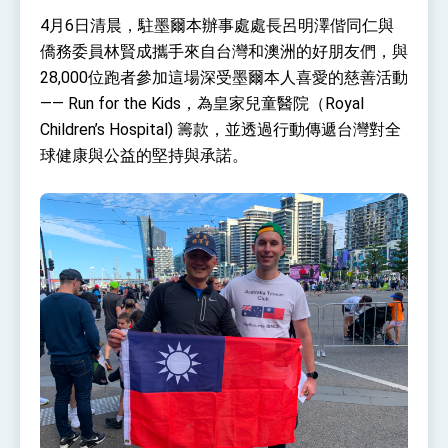
性突破 總統強調將以3大面向加速臺灣經濟轉型
4月6日清晨，駐墨爾本辦事處處長呂明澤偕同仁與
升級 籲請立院全力支持並盡速通過
臺美簽署「對等貿易協定」確立對等關稅15%且不
僑務委員林賢成攜手來自台灣和澳洲的好朋友們，與
疊加 我輸美2072項產品豁免對等關稅
28,000位跑者參加這場深受墨爾本人喜愛的慈善活動
總統接受「法新社」（AFP）專訪內容
—— Run for the Kids，為皇家兒童醫院（Royal
外交部長林佳龍於《外交事務》撰文指出：自由
Children’s Hospital) 籌款，並透過行動傳遞台灣對全
世界 需要台灣，團結合作方能守護繁榮
球健康與公益的堅持與承諾。
外交部長林佳龍出席《台灣光華雜誌》50週年慶
「見證蛻變，分享世界的光華」開幕式，期許數
位轉 型迎向下個50年
總統主持「台美經濟繁榮夥伴對話」記者會 說
明臺美合作三大戰略方向 盼與民主夥伴共同引
領 下一個世代的繁榮
外交部長林佳龍接受印尼「時代雜誌」專訪，闡
述印太安全局勢，籲深化台印尼半導體供應鏈合
作
外交部長林佳龍午宴歡迎美國聯邦參議員蓋耶哥
訪問團
外交部長林佳龍接見美國智庫「德國馬歇爾基金
會」訪問團一行，深化跨大西洋戰略夥伴關係
臺美經貿談判獲階段性成果 卓揆期勉爭取時間完
成「臺美對等貿易協定」簽署
卓揆：臺美關稅談判階段性結果有助臺灣取得有
利戰略地位 全力支持「臺美對等貿易協定」簽署
外交部與數位發展部攜手合作，整合台灣雄厚數