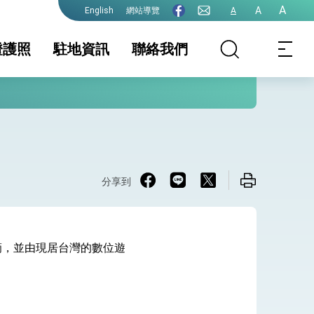
A
A
網站導覽
A
English
證護照
駐地資訊
聯絡我們
事規費
證及入境須知
旅外國人領務服務
駐地基本資料
領務(護照、文件、
生活資訊
護全球健康的創新能量
手冊
簽證)
保及性平諮詢機
行事曆
照
簽證
文件證明
陸、港澳人士赴
分享到
申請
滴，並由現居台灣的數位遊
院全力支持並盡速通過