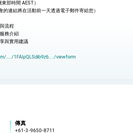
洲東部時間 AEST）
會的連結將在活動前一天透過電子郵件寄給您）
：自由世界 需要台灣，團結合作方能守護繁榮
外交部長林佳龍出席《台灣光華雜誌》50週年慶「見證蛻變，分享世界的光華」開幕
與流程
攬才服務介紹
會 說明臺美合作三大戰略方向 盼與民主夥伴共同引領 下一個世代的
享與實用建議
訪，闡述印太安全局勢，籲深化台印尼半導體供應鏈合作
/....../1FAIpQLSdib9z6....../viewform
蓋耶哥訪問團
爾基金會」訪問團一行，深化跨大西洋戰略夥伴關係
時間完成「臺美對等貿易協定」簽署
取得有利戰略地位 全力支持「臺美對等貿易協定」簽署
雄厚數位實力，達成固邦榮邦目標
濟合作策略小組」跨部會會議
傳真
+61-3-9650-8711
度支持「總合外交」與台歐美日關係深化