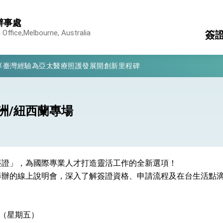
辦事處
 Office,Melbourne, Australia
簽
凰城辦事處」，進一步深化台美交流合作
享臺灣經驗為亞太醫療照護發展開創新里程碑
領
簽
亮世界」及「台灣智慧醫療與健康產業展」預告短片，向世界展現台灣守
消
護
構
有權利走向世界 盼與理念相近國家共同維護國際秩序
洲/紐西蘭專場
大
行國是訪問
台
結、為國家邁出合作第一步
簽證」，為國際專業人才打造靈活工作的全新選項！
舉辦的線上說明會，深入了解簽證資格、申請流程及在台生活點
大歷史性突破 總統強調將以3大面向加速臺灣經濟轉型升級 籲請立
%且不疊加 我輸美2072項產品豁免對等關稅
日（星期五）