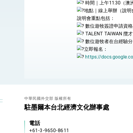
總統接受「法新社」（AFP）專訪內容
時間｜上午11:30（澳
地點｜線上舉辦（說明
外交部長林佳龍於《外交事務》撰文指出
說明會重點包括：
數位遊牧簽證申請資格
TALENT TAIWAN 
總統主持「台美經濟繁榮夥伴對話」記者
數位遊牧者在台經驗分
外交部長林佳龍接受印尼「時代雜誌」專
立即報名：
https://docs.google.com
外交部長林佳龍午宴歡迎美國聯邦參議員
外交部長林佳龍接見美國智庫「德國馬歇
臺美經貿談判獲階段性成果 卓揆期勉爭取
卓揆：臺美關稅談判階段性結果有助臺灣
中華民國外交部 版權所有
:::
駐墨爾本台北經濟文化辦事處
外交部與數位發展部攜手合作，整合台灣
外交部長林佳龍主持第35次「參與亞太經
電話
+61-3-9650-8611
民調顯示多數國人滿意政府外交表現，高