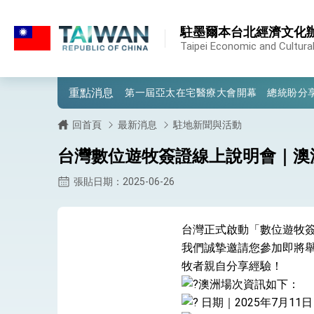
:::
:::
駐墨爾本台北經濟文化
外交部重要言論
Taipei Economic and Cultural
我國政府將在美國亞利桑納州設立「駐鳳
重點消息
第一屆亞太在宅醫療大會開幕 總統盼分
外交部發布WHA文宣影片「台灣醫療點
回首頁
最新消息
駐地新聞與活動
總統出訪史瓦帝尼返國談話 強調臺灣人
台灣數位遊牧簽證線上說明會｜澳
堅定走向世界 賴總統抵達史瓦帝尼王國進
張貼日期：2025-06-26
總統與五院院長新春茶敘 盼化分歧為團
台灣正式啟動「數位遊牧
總統農曆春節談話
我們誠摯邀請您參加即將
台美貿易協議完成簽署達成6大目標、創5
牧者親自分享經驗！
澳洲場次資訊如下：
臺美簽署「對等貿易協定」確立對等關稅15
日期｜2025年7月11