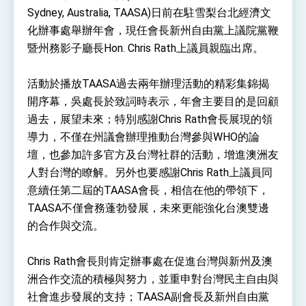
性突破 總統強調將以3大面向加速臺灣經濟轉型
Sydney, Australia, TAASA)日前在駐雪梨台北經濟文
升級 籲請立院全力支持並盡速通過
臺美簽署「對等貿易協定」確立對等關稅15%且不
化辦事處舉辦年會，現任會長新州自由黨上議院黨鞭
疊加 我輸美2072項產品豁免對等關稅
暨州務影子廳長Hon. Chris Rath上議員親臨出席。
總統接受「法新社」（AFP）專訪內容
外交部長林佳龍於《外交事務》撰文指出：自由
活動於播放TAASA過去兩年辦理活動的精彩集錦揭
世界 需要台灣，團結合作方能守護繁榮
開序幕，吳處長於致詞時表示，年會主要目的是回顧
外交部長林佳龍出席《台灣光華雜誌》50週年慶
過去，展望未來；特別感謝Chris Rath會長展現的領
「見證蛻變，分享世界的光華」開幕式，期許數
位轉 型迎向下個50年
總統主持「台美經濟繁榮夥伴對話」記者會 說
導力，不僅在州議會辦理推動台灣參與WHO的論
明臺美合作三大戰略方向 盼與民主夥伴共同引
壇，也參加許多官方及台灣社群的活動，增進澳洲友
領 下一個世代的繁榮
外交部長林佳龍接受印尼「時代雜誌」專訪，闡
人對台灣的瞭解。另外也要感謝Chris Rath上議員同
述印太安全局勢，籲深化台印尼半導體供應鏈合
作
意續任第二屆的TAASA會長，相信在他的帶領下，
外交部長林佳龍午宴歡迎美國聯邦參議員蓋耶哥
訪問團
TAASA不僅會務蓬勃發展，未來更能強化台澳雙邊
外交部長林佳龍接見美國智庫「德國馬歇爾基金
的合作與交流。
會」訪問團一行，深化跨大西洋戰略夥伴關係
臺美經貿談判獲階段性成果 卓揆期勉爭取時間完
成「臺美對等貿易協定」簽署
Chris Rath會長則肯定辦事處在促進台灣與新州及澳
卓揆：臺美關稅談判階段性結果有助臺灣取得有
洲合作交流的積極與努力，並重申對台灣民主自由與
利戰略地位 全力支持「臺美對等貿易協定」簽署
社會進步發展的支持；TAASA副會長及新州自由黨
外交部與數位發展部攜手合作，整合台灣雄厚數