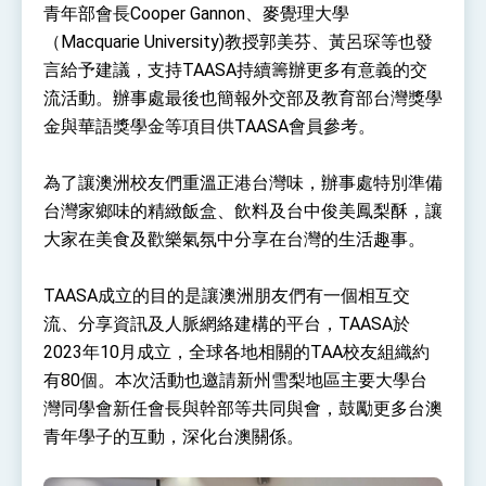
位實力，達成固邦榮邦目標
青年部會長Cooper Gannon、麥覺理大學
外交部長林佳龍主持第35次「參與亞太經濟合作
（Macquarie University)教授郭美芬、黃呂琛等也發
策略小組」跨部會會議
言給予建議，支持TAASA持續籌辦更多有意義的交
民調顯示多數國人滿意政府外交表現，高度支持
「總合外交」與台歐美日關係深化
流活動。辦事處最後也簡報外交部及教育部台灣獎學
總統以「韌性之島，希望之光」為題發表2026新
金與華語獎學金等項目供TAASA會員參考。
年談話
總統主持「守護民主台灣國安行動方案」記者
會 強調以實力守護台海和平 以決心掌握國家
為了讓澳洲校友們重溫正港台灣味，辦事處特別準備
命運
台灣家鄉味的精緻飯盒、飲料及台中俊美鳳梨酥，讓
變局中 奮起的新臺灣 總統發表國慶演說
大家在美食及歡樂氣氛中分享在台灣的生活趣事。
總統發表執政周年談話 盼面對未來挑戰 堅持
團結 迎風轉型 穩健前行
TAASA成立的目的是讓澳洲朋友們有一個相互交
賴總統就職演說影片
流、分享資訊及人脈網絡建構的平台，TAASA於
總統重要談話
2023年10月成立，全球各地相關的TAA校友組織約
有80個。本次活動也邀請新州雪梨地區主要大學台
外交部重要言論
灣同學會新任會長與幹部等共同與會，鼓勵更多台澳
我國政府將在美國亞利桑納州設立「駐鳳凰城辦
青年學子的互動，深化台澳關係。
事處」，進一步深化台美交流合作