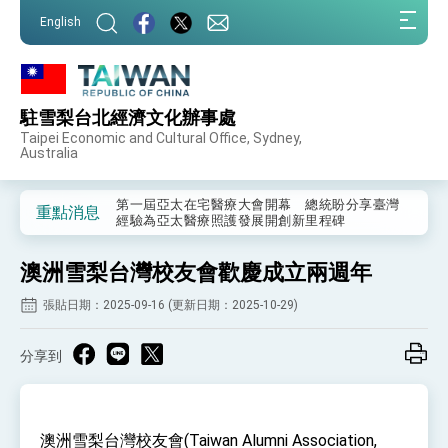
:::
English
:::
駐雪梨台北經濟文化辦事處
外交部重要言論
Taipei Economic and Cultural Office, Sydney,
Australia
我國政府將在美國亞利桑納州設立「駐鳳凰城辦
事處」，進一步深化台美交流合作
第一屆亞太在宅醫療大會開幕 總統盼分享臺灣
重點消息
經驗為亞太醫療照護發展開創新里程碑
外交部發布WHA文宣影片「台灣醫療點亮世界」
及「台灣智慧醫療與健康產業展」預告短片，向
澳洲雪梨台灣校友會歡慶成立兩週年
世界展現台灣守護全球健康的創新能量
總統出訪史瓦帝尼返國談話 強調臺灣人有權利
走向世界 盼與理念相近國家共同維護國際秩序
張貼日期：2025-09-16 (更新日期：2025-10-29)
堅定走向世界 賴總統抵達史瓦帝尼王國進行國是
訪問
分享到
總統與五院院長新春茶敘 盼化分歧為團結、為
國家邁出合作第一步
總統農曆春節談話
澳洲雪梨台灣校友會(Taiwan Alumni Association,
台美貿易協議完成簽署達成6大目標、創5大歷史