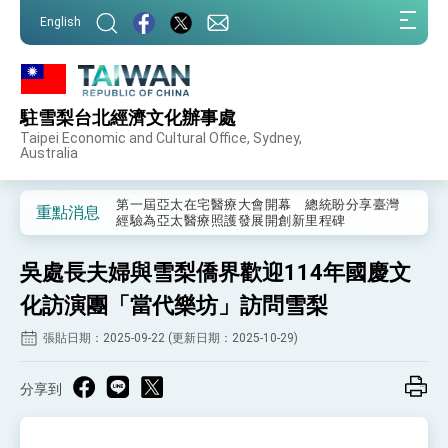
:::
English
:::
駐雪梨台北經濟文化辦事處
外交部重要言論
Taipei Economic and Cultural Office, Sydney,
Australia
我國政府將在美國亞利桑納州設立「駐鳳凰城辦
事處」，進一步深化台美交流合作
第一屆亞太在宅醫療大會開幕 總統盼分享臺灣
重點消息
經驗為亞太醫療照護發展開創新里程碑
外交部發布WHA文宣影片「台灣醫療點亮世界」
及「台灣智慧醫療與健康產業展」預告短片，向
吳處長夫婦與雪梨僑界歡迎114年國慶文
世界展現台灣守護全球健康的創新能量
總統出訪史瓦帝尼返國談話 強調臺灣人有權利
走向世界 盼與理念相近國家共同維護國際秩序
化訪演團「當代樂坊」訪問雪梨
堅定走向世界 賴總統抵達史瓦帝尼王國進行國是
張貼日期：2025-09-22 (更新日期：2025-10-29)
訪問
總統與五院院長新春茶敘 盼化分歧為團結、為
國家邁出合作第一步
分享到
總統農曆春節談話
台美貿易協議完成簽署達成6大目標、創5大歷史