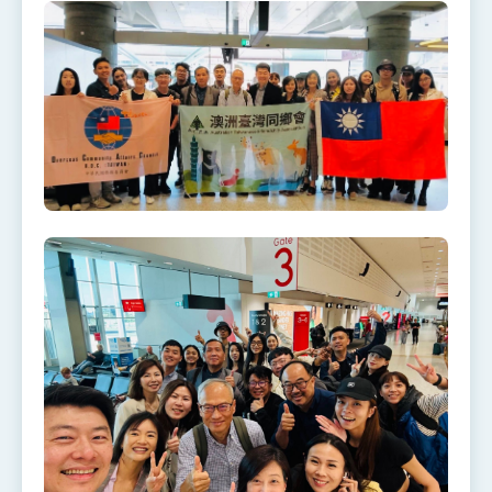
利戰略地位 全力支持「臺美對等貿易協定」簽署
外交部與數位發展部攜手合作，整合台灣雄厚數
位實力，達成固邦榮邦目標
外交部長林佳龍主持第35次「參與亞太經濟合作
策略小組」跨部會會議
民調顯示多數國人滿意政府外交表現，高度支持
「總合外交」與台歐美日關係深化
總統以「韌性之島，希望之光」為題發表2026新
年談話
總統主持「守護民主台灣國安行動方案」記者
會 強調以實力守護台海和平 以決心掌握國家
命運
變局中 奮起的新臺灣 總統發表國慶演說
總統發表執政周年談話 盼面對未來挑戰 堅持
團結 迎風轉型 穩健前行
賴總統就職演說影片
總統重要談話
外交部重要言論
我國政府將在美國亞利桑納州設立「駐鳳凰城辦
事處」，進一步深化台美交流合作