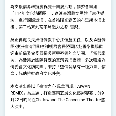
性突破 總統強調將以3大面向加速臺灣經濟轉型
為支援僑界舉辦慶祝雙十國慶活動，僑委會籌組
升級 籲請立院全力支持並盡速通過
臺美簽署「對等貿易協定」確立對等關稅15%且不
「114年文化訪問團」，遴派臺灣藝文團體「當代樂
疊加 我輸美2072項產品豁免對等關稅
坊」進行國際巡演，在首站陽光森巴的布里斯本演出
總統接受「法新社」（AFP）專訪內容
後，第二站來到南半球魅力之都-雪梨。
外交部長林佳龍於《外交事務》撰文指出：自由
世界 需要台灣，團結合作方能守護繁榮
吳正偉處長夫婦偕僑教中心江佳慧主任、以及承辦僑
外交部長林佳龍出席《台灣光華雜誌》50週年慶
「見證蛻變，分享世界的光華」開幕式，期許數
團-澳洲臺灣同鄉會謝明君會長暨團隊赴雪梨機場歡
位轉 型迎向下個50年
總統主持「台美經濟繁榮夥伴對話」記者會 說
迎由前僑委會委員長吳新興率領的文訪團。「當代樂
明臺美合作三大戰略方向 盼與民主夥伴共同引
領 下一個世代的繁榮
坊」為活躍於國際舞臺的臺灣表演團體，多次獲選為
外交部長林佳龍接受印尼「時代雜誌」專訪，闡
述印太安全局勢，籲深化台印尼半導體供應鏈合
僑委會文化訪問團，秉持「堅信音樂有一種力量」信
作
副總統接見美參議員蓋耶哥 強調美國是臺灣重
念，協助推動政府文化外交。
要合作夥伴
外交部長林佳龍午宴歡迎美國聯邦參議員蓋耶哥
本次演出將以「臺灣之心 風華再現 TAIWAN
訪問團
外交部長林佳龍接見美國智庫「德國馬歇爾基金
REMIX」為主題，打造臺灣五感文化藝術饗宴，於9
會」訪問團一行，深化跨大西洋戰略夥伴關係
月22日晚間在Chatswood The Concourse Theatre盛
臺美經貿談判獲階段性成果 卓揆期勉爭取時間完
大演出。
成「臺美對等貿易協定」簽署
卓揆：臺美關稅談判階段性結果有助臺灣取得有