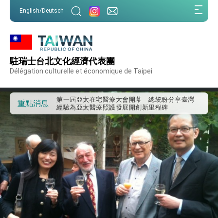
:::
English/Deutsch
:::
外交部重要言論
駐瑞士台北文化經濟代表團
我國政府將在美國亞利桑納州設立「駐鳳凰城辦
Délégation culturelle et économique de Taipei
事處」，進一步深化台美交流合作
第一屆亞太在宅醫療大會開幕 總統盼分享臺灣
經驗為亞太醫療照護發展開創新里程碑
重點消息
外交部發布WHA文宣影片「台灣醫療點亮世界」
及「台灣智慧醫療與健康產業展」預告短片，向
世界展現台灣守護全球健康的創新能量
總統出訪史瓦帝尼返國談話 強調臺灣人有權利
走向世界 盼與理念相近國家共同維護國際秩序
堅定走向世界 賴總統抵達史瓦帝尼王國進行國是
訪問
總統與五院院長新春茶敘 盼化分歧為團結、為
國家邁出合作第一步
總統農曆春節談話
台美貿易協議完成簽署達成6大目標、創5大歷史
性突破 總統強調將以3大面向加速臺灣經濟轉型