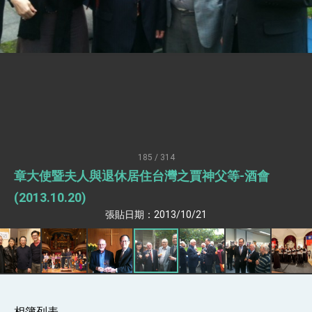
升級 籲請立院全力支持並盡速通過
臺美簽署「對等貿易協定」確立對等關稅15%且不
疊加 我輸美2072項產品豁免對等關稅
總統接受「法新社」（AFP）專訪內容
外交部長林佳龍於《外交事務》撰文指出：自由
世界 需要台灣，團結合作方能守護繁榮
外交部長林佳龍出席《台灣光華雜誌》50週年慶
「見證蛻變，分享世界的光華」開幕式，期許數
位轉 型迎向下個50年
總統主持「台美經濟繁榮夥伴對話」記者會 說
明臺美合作三大戰略方向 盼與民主夥伴共同引
領 下一個世代的繁榮
外交部長林佳龍接受印尼「時代雜誌」專訪，闡
述印太安全局勢，籲深化台印尼半導體供應鏈合
185 / 314
作
外交部長林佳龍午宴歡迎美國聯邦參議員蓋耶哥
章大使暨夫人與退休居住台灣之賈神父等-酒會
訪問團
(2013.10.20)
外交部長林佳龍接見美國智庫「德國馬歇爾基金
會」訪問團一行，深化跨大西洋戰略夥伴關係
張貼日期：2013/10/21
臺美經貿談判獲階段性成果 卓揆期勉爭取時間完
成「臺美對等貿易協定」簽署
卓揆：臺美關稅談判階段性結果有助臺灣取得有
利戰略地位 全力支持「臺美對等貿易協定」簽署
外交部與數位發展部攜手合作，整合台灣雄厚數
位實力，達成固邦榮邦目標
相簿列表