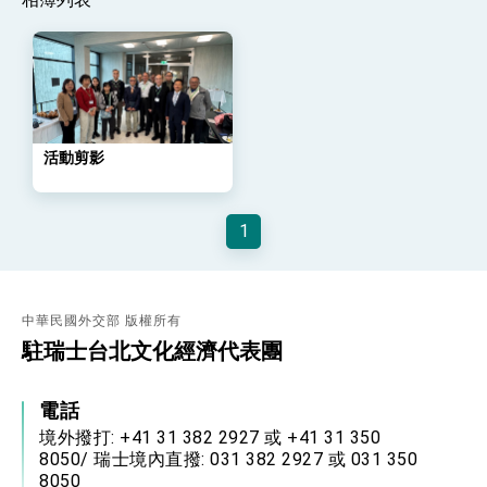
外交部長林佳龍主持第35次「參與亞太經濟合作
策略小組」跨部會會議
民調顯示多數國人滿意政府外交表現，高度支持
「總合外交」與台歐美日關係深化
總統以「韌性之島，希望之光」為題發表2026新
年談話
總統主持「守護民主台灣國安行動方案」記者
會 強調以實力守護台海和平 以決心掌握國家
活動剪影
命運
變局中 奮起的新臺灣 總統發表國慶演說
總統發表執政周年談話 盼面對未來挑戰 堅持
1
團結 迎風轉型 穩健前行
賴總統就職演說影片
總統重要談話
中華民國外交部 版權所有
駐瑞士台北文化經濟代表團
外交部重要言論
我國政府將在美國亞利桑納州設立「駐鳳凰城辦
電話
事處」，進一步深化台美交流合作
境外撥打: +41 31 382 2927 或 +41 31 350
8050/ 瑞士境內直撥: 031 382 2927 或 031 350
8050