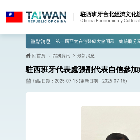
:::
:::
駐西班牙台北經濟文化
外交部重要言論
Oficina Económica y Cultural
我國政府將在美國亞利桑納州設立「駐鳳
重點消息
第一屆亞太在宅醫療大會開幕 總統盼分
外交部發布WHA文宣影片「台灣醫療點
回首頁
館務資訊
最新消息
總統出訪史瓦帝尼返國談話 強調臺灣人
駐西班牙代表處張副代表自信參加慈
堅定走向世界 賴總統抵達史瓦帝尼王國進
張貼日期：2025-07-15 (更新日期：2025-07-16)
總統與五院院長新春茶敘 盼化分歧為團
總統農曆春節談話
台美貿易協議完成簽署達成6大目標、創5
臺美簽署「對等貿易協定」確立對等關稅15