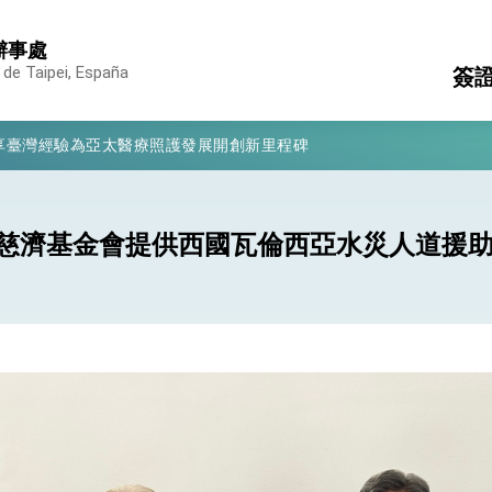
辦事處
 de Taipei, España
簽
凰城辦事處」，進一步深化台美交流合作
享臺灣經驗為亞太醫療照護發展開創新里程碑
護
簽
亮世界」及「台灣智慧醫療與健康產業展」預告短片，向世界展現台灣守
其
消
構
有權利走向世界 盼與理念相近國家共同維護國際秩序
濟基金會提供西國瓦倫西亞水災人道援助Pi
行國是訪問
結、為國家邁出合作第一步
大歷史性突破 總統強調將以3大面向加速臺灣經濟轉型升級 籲請立
%且不疊加 我輸美2072項產品豁免對等關稅