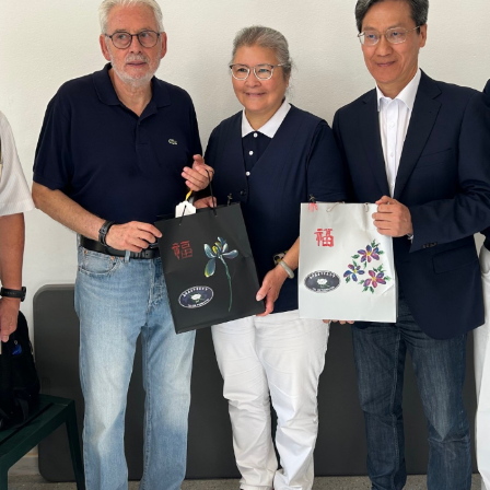
：自由世界 需要台灣，團結合作方能守護繁榮
外交部長林佳龍出席《台灣光華雜誌》50週年慶「見證蛻變，分享世界的光華」開幕
會 說明臺美合作三大戰略方向 盼與民主夥伴共同引領 下一個世代的
訪，闡述印太安全局勢，籲深化台印尼半導體供應鏈合作
臺灣重要合作夥伴
蓋耶哥訪問團
爾基金會」訪問團一行，深化跨大西洋戰略夥伴關係
時間完成「臺美對等貿易協定」簽署
取得有利戰略地位 全力支持「臺美對等貿易協定」簽署
雄厚數位實力，達成固邦榮邦目標
濟合作策略小組」跨部會會議