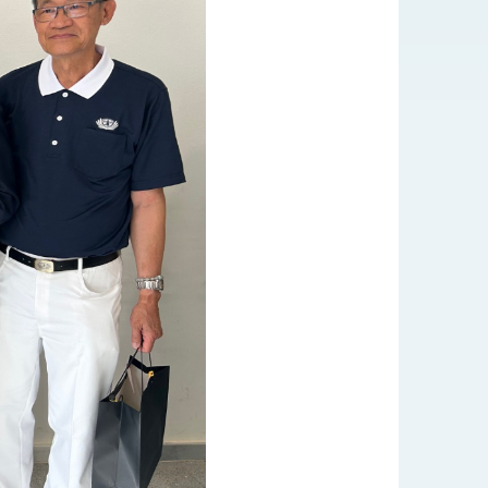
式，期許數位轉 型迎向下個50年
繁榮