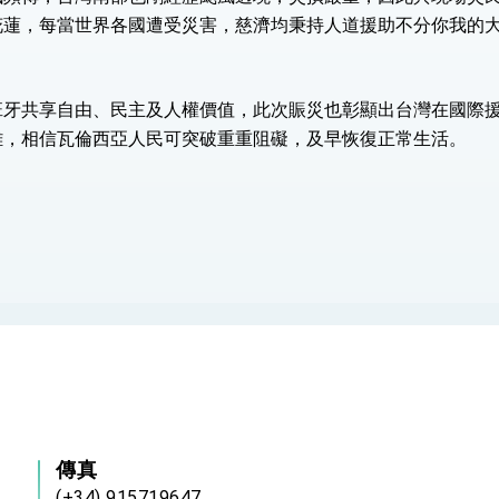
花蓮，每當世界各國遭受災害，慈濟均秉持人道援助不分你我的
班牙共享自由、民主及人權價值，此次賑災也彰顯出台灣在國際
難，相信瓦倫西亞人民可突破重重阻礙，及早恢復正常生活。
傳真
(+34) 915719647