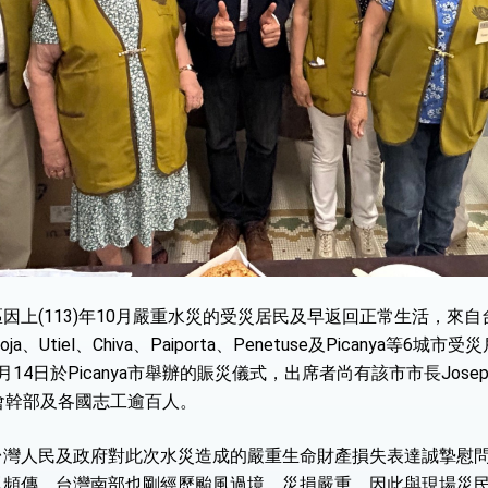
上(113)年10月嚴重水災的受災居民及早返回正常生活，來自
ja、Utiel、Chiva、Paiporta、Penetuse及Picanya
日於Picanya市舉辦的賑災儀式，出席者尚有該市市長Josep Alm
濟基金會幹部及各國志工逾百人。
台灣人民及政府對此次水災造成的嚴重生命財產損失表達誠摯慰
風頻傳，台灣南部也剛經歷颱風過境，災損嚴重，因此與現場災