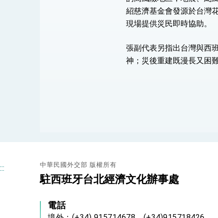
紹慈濟基金會發源於台灣
現場提供災民即時協助。
張副代表另指出台灣與西
神；災後重建既漫長又困
中華民國外交部 版權所有
:::
駐西班牙台北經濟文化辦事處
電話
境外：(+34) 915714678、(+34)915718426、