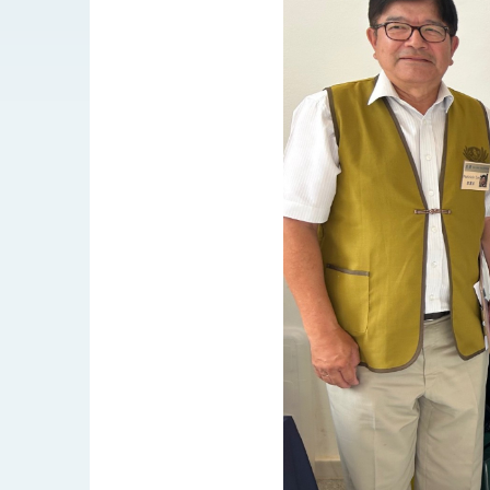
總統接受「法新社」（AFP）專訪內容
外交部長林佳龍於《外交事務》撰文指出
總統主持「台美經濟繁榮夥伴對話」記者
外交部長林佳龍接受印尼「時代雜誌」專
副總統接見美參議員蓋耶哥 強調美國是
外交部長林佳龍午宴歡迎美國聯邦參議員
外交部長林佳龍接見美國智庫「德國馬歇
臺美經貿談判獲階段性成果 卓揆期勉爭取
卓揆：臺美關稅談判階段性結果有助臺灣
外交部與數位發展部攜手合作，整合台灣
外交部長林佳龍主持第35次「參與亞太經