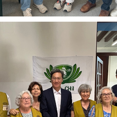
度支持「總合外交」與台歐美日關係深化
總統以「韌性之島，希望之光」為題發表2026新 年談話
記者會 強調以實力守護台海和平 以決心掌握國家命運
說
 堅持團結 迎風轉型 穩健前行
凰城辦事處」，進一步深化台美交流合作