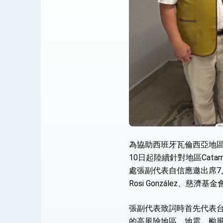
為協助西班牙瓦倫西亞地區因
10日起陸續針對地區Catarro
處張副代表自信應邀出席7月14
Rosi González、慈
張副代表致詞時首先代表
的高風險地區，地震、颱