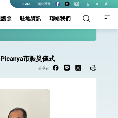
A
A
網站導覽
A
ESPAÑOL
證護照
駐地資訊
聯絡我們
照
證及入境須知
簽證
國家相關資訊
文件認證
生活資訊
護全球健康的創新能量
他領務資訊
保及性平諮詢機
外交部領事事務局
行事曆
網站
canya市賑災儀式
分享到
院全力支持並盡速通過