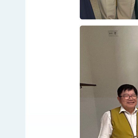
民調顯示多數國人滿意政府外交表現，高
總統主持「守護民主台灣國安行動方案」
變局中 奮起的新臺灣 總統發表國慶演
總統發表執政周年談話 盼面對未來挑戰
賴總統就職演說影片
總統重要談話
外交部重要言論
我國政府將在美國亞利桑納州設立「駐鳳