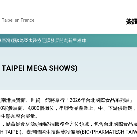
 Taipei en France
簽
凰城辦事處」，進一步深化台美交流合作
享臺灣經驗為亞太醫療照護發展開創新里程碑
領
國
亮世界」及「台灣智慧醫療與健康產業展」預告短片，向世界展現台灣守
申
消
證
構
有權利走向世界 盼與理念相近國家共同維護國際秩序
IPEI MEGA SHOWS)
行國是訪問
結、為國家邁出合作第一步
日台北南港展覽館、世貿一館將舉行「2026年台北國際食品系列展
50家參展商、4,800個攤位，串聯食品產業上、中、下游供應
大歷史性突破 總統強調將以3大面向加速臺灣經濟轉型升級 籲請立
業生態系整合能量。
涵蓋從食材源頭到終端服務全方位領域，包含台北國際食品展(FOO
%且不疊加 我輸美2072項產品豁免對等關稅
H TAIPEI)、臺灣國際生技製藥設備展(BIO/PHARMATECH T