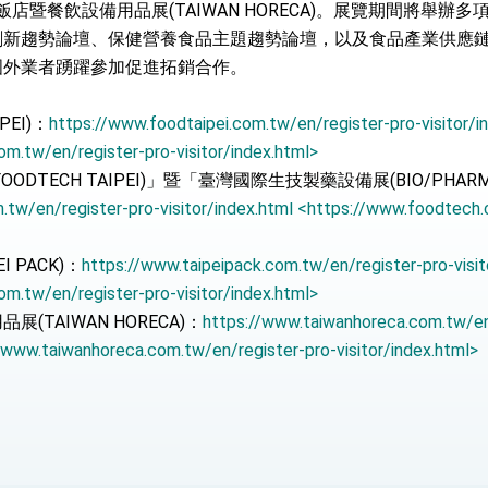
臺灣國際飯店暨餐飲設備用品展(TAIWAN HORECA)。展覽期間將舉
創新趨勢論壇、保健營養食品主題趨勢論壇，以及食品產業供應
：自由世界 需要台灣，團結合作方能守護繁榮
國外業者踴躍參加促進拓銷合作。
外交部長林佳龍出席《台灣光華雜誌》50週年慶「見證蛻變，分享世界的光華」開幕
PEI)：
https://www.foodtaipei.com.tw/en/register-pro-visitor/i
會 說明臺美合作三大戰略方向 盼與民主夥伴共同引領 下一個世代的
om.tw/en/register-pro-visitor/index.html>
訪，闡述印太安全局勢，籲深化台印尼半導體供應鏈合作
TECH TAIPEI)」暨「臺灣國際生技製藥設備展(BIO/PHARMAT
tw/en/register-pro-visitor/index.html <https://www.foodtech.
臺灣重要合作夥伴
 PACK)：
https://www.taipeipack.com.tw/en/register-pro-visit
蓋耶哥訪問團
om.tw/en/register-pro-visitor/index.html>
爾基金會」訪問團一行，深化跨大西洋戰略夥伴關係
TAIWAN HORECA)：
https://www.taiwanhoreca.com.tw/en
//www.taiwanhoreca.com.tw/en/register-pro-visitor/index.html>
時間完成「臺美對等貿易協定」簽署
取得有利戰略地位 全力支持「臺美對等貿易協定」簽署
雄厚數位實力，達成固邦榮邦目標
濟合作策略小組」跨部會會議