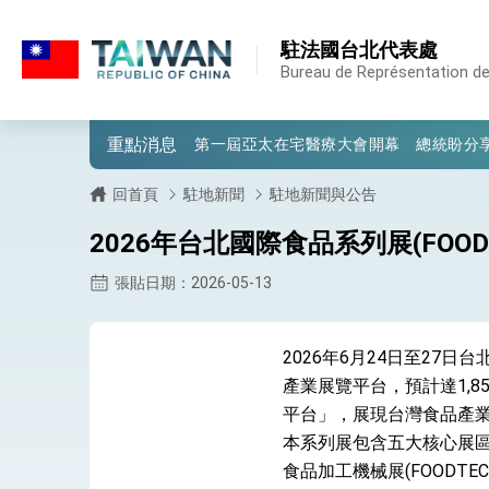
:::
:::
駐法國台北代表處
外交部重要言論
Bureau de Représentation de
我國政府將在美國亞利桑納州設立「駐鳳
重點消息
第一屆亞太在宅醫療大會開幕 總統盼分
外交部發布WHA文宣影片「台灣醫療點
回首頁
駐地新聞
駐地新聞與公告
總統出訪史瓦帝尼返國談話 強調臺灣人
2026年台北國際食品系列展(FOOD TA
堅定走向世界 賴總統抵達史瓦帝尼王國進
張貼日期：2026-05-13
總統與五院院長新春茶敘 盼化分歧為團
2026年6月24日至27
總統農曆春節談話
產業展覽平台，預計達1,8
台美貿易協議完成簽署達成6大目標、創5
平台」，展現台灣食品產
本系列展包含五大核心展區，
臺美簽署「對等貿易協定」確立對等關稅15
食品加工機械展(FOODTEC