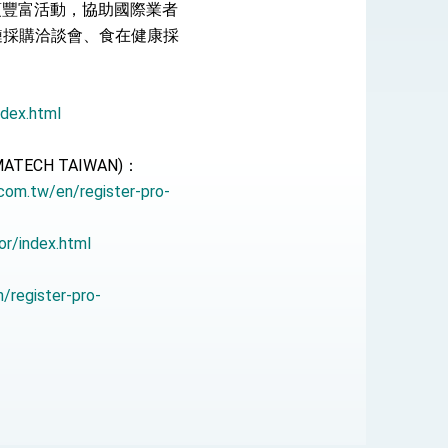
辦多項豐富活動，協助國際業者
鏈採購洽談會、食在健康採
式，期許數位轉 型迎向下個50年
ndex.html
繁榮
ECH TAIWAN)：
com.tw/en/register-pro-
or/index.html
/register-pro-