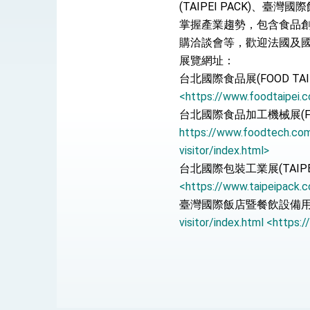
總統接受「法新社」（AFP）專訪內容
(TAIPEI PACK)、
掌握產業趨勢，包含食品
外交部長林佳龍於《外交事務》撰文指出
購洽談會等，歡迎法國及
展覽網址：
台北國際食品展(FOOD TAI
總統主持「台美經濟繁榮夥伴對話」記者
<https://www.foodtaipei.c
外交部長林佳龍接受印尼「時代雜誌」專
台北國際食品加工機械展(FOOD
https://www.foodtech.com.
副總統接見美參議員蓋耶哥 強調美國是
visitor/index.html>
台北國際包裝工業展(TAIPEI
外交部長林佳龍午宴歡迎美國聯邦參議員
<https://www.taipeipack.c
外交部長林佳龍接見美國智庫「德國馬歇
臺灣國際飯店暨餐飲設備用品展(
visitor/index.html <https:
臺美經貿談判獲階段性成果 卓揆期勉爭取
卓揆：臺美關稅談判階段性結果有助臺灣
外交部與數位發展部攜手合作，整合台灣
外交部長林佳龍主持第35次「參與亞太經