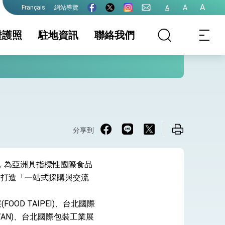
A
A
網站導覽
A
Français
證護照
駐地資訊
聯絡我們
務訊息
家相關資訊
護照
簽證及入境須知
簽證
生活資訊
護全球健康的創新能量
請文件證明、驗
保及性平諮詢機
旅法安全注意事項
行事曆
分享到
」，為亞洲具指標性國際食品
鏈，打造「一站式採購與交流
院全力支持並盡速通過
D TAIPEI)、台北國際
AIWAN)、台北國際包裝工業展