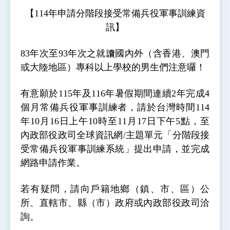
性突破 總統強調將以3大面向加速臺灣經濟轉型
【
114
年申請分階段接受常備兵役軍事訓練資
升級 籲請立院全力支持並盡速通過
臺美簽署「對等貿易協定」確立對等關稅15%且不
訊】
疊加 我輸美2072項產品豁免對等關稅
總統接受「法新社」（AFP）專訪內容
83
年次至
93
年次之就讀國內外（含香港、澳門
外交部長林佳龍於《外交事務》撰文指出：自由
或大陸地區）專科以上學校的男生們注意囉！
世界 需要台灣，團結合作方能守護繁榮
外交部長林佳龍出席《台灣光華雜誌》50週年慶
「見證蛻變，分享世界的光華」開幕式，期許數
有意願於
115
年及
116
年暑假期間連續
2
年完成
4
位轉 型迎向下個50年
總統主持「台美經濟繁榮夥伴對話」記者會 說
個月常備兵役軍事訓練者，請於台灣時間
114
明臺美合作三大戰略方向 盼與民主夥伴共同引
領 下一個世代的繁榮
年
10
月
16
日上午
10
時至
11
月
17
日下午
5
點，至
外交部長林佳龍接受印尼「時代雜誌」專訪，闡
述印太安全局勢，籲深化台印尼半導體供應鏈合
內政部役政司全球資訊網
/
主題單元「分階段接
作
外交部長林佳龍午宴歡迎美國聯邦參議員蓋耶哥
受常備兵役軍事訓練系統」提出申請，並完成
訪問團
網路申請作業。
外交部長林佳龍接見美國智庫「德國馬歇爾基金
會」訪問團一行，深化跨大西洋戰略夥伴關係
臺美經貿談判獲階段性成果 卓揆期勉爭取時間完
若有疑問，請向戶籍地鄉（鎮、市、區）公
成「臺美對等貿易協定」簽署
所、直轄市、縣（市）政府或內政部役政司洽
卓揆：臺美關稅談判階段性結果有助臺灣取得有
利戰略地位 全力支持「臺美對等貿易協定」簽署
詢。
外交部與數位發展部攜手合作，整合台灣雄厚數