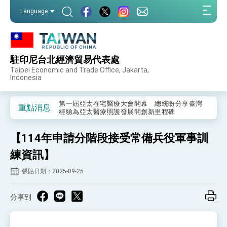
:::
Language
:::
駐印尼台北經濟貿易代表處
外交部重要言論
Taipei Economic and Trade Office, Jakarta,
Indonesia
我國政府將在美國亞利桑納州設立「駐鳳凰城辦
事處」，進一步深化台美交流合作
第一屆亞太在宅醫療大會開幕 總統盼分享臺灣
重點消息
經驗為亞太醫療照護發展開創新里程碑
外交部發布WHA文宣影片「台灣醫療點亮世界」
及「台灣智慧醫療與健康產業展」預告短片，向
【114年申請分階段接受常備兵役軍事訓
世界展現台灣守護全球健康的創新能量
總統出訪史瓦帝尼返國談話 強調臺灣人有權利
走向世界 盼與理念相近國家共同維護國際秩序
練資訊】
堅定走向世界 賴總統抵達史瓦帝尼王國進行國是
張貼日期：2025-09-25
訪問
總統與五院院長新春茶敘 盼化分歧為團結、為
國家邁出合作第一步
分享到
總統農曆春節談話
台美貿易協議完成簽署達成6大目標、創5大歷史