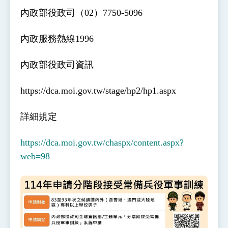
位實力，達成固邦榮邦目標
內政部役政司（
02
）
7750-5096
外交部長林佳龍主持第35次「參與亞太經濟合作
策略小組」跨部會會議
民調顯示多數國人滿意政府外交表現，高度支持
內政服務熱線
1996
「總合外交」與台歐美日關係深化
總統以「韌性之島，希望之光」為題發表2026新
內政部役政司資訊
年談話
總統主持「守護民主台灣國安行動方案」記者
會 強調以實力守護台海和平 以決心掌握國家
https://dca.moi.gov.tw/stage/hp2/hp1.aspx
命運
變局中 奮起的新臺灣 總統發表國慶演說
詳細規定
總統發表執政周年談話 盼面對未來挑戰 堅持
團結 迎風轉型 穩健前行
賴總統就職演說影片
https://dca.moi.gov.tw/chaspx/content.aspx?
web=98
總統重要談話
外交部重要言論
我國政府將在美國亞利桑納州設立「駐鳳凰城辦
事處」，進一步深化台美交流合作