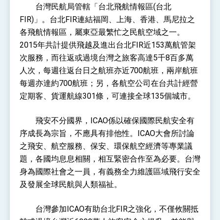
利戰略地位 全力支持「臺美對等貿易協定」簽署
台灣民航局管轄「台北飛航情報區(台北
外交部與數位發展部攜手合作，整合台灣雄厚數
FIR)」。台北FIR連結福岡、上海、香港、馬尼拉之
位實力，達成固邦榮邦目標
各飛航情報區，屬東亞最繁忙之民航空域之一。
外交部長林佳龍主持第35次「參與亞太經濟合作
策略小組」跨部會會議
2015年共計提供飛越及進出台北FIR近153萬航管架
民調顯示多數國人滿意政府外交表現，高度支持
次服務，而往返或過境台灣之旅客高達5千8百多萬
「總合外交」與台歐美日關係深化
人次，每週往返台日之航班亦近700航班，兩岸航班
總統以「韌性之島，希望之光」為題發表2026新
年談話
每週亦達約700航班；另，各航空公司在台共計經營
總統主持「守護民主台灣國安行動方案」記者
定期客、貨運航線301條，可連接全球135個城市。
會 強調以實力守護台海和平 以決心掌握國家
命運
變局中 奮起的新臺灣 總統發表國慶演說
飛安不分國界，ICAO係以確保國際民航安全有
總統發表執政周年談話 盼面對未來挑戰 堅持
序成長為宗旨，不應具有排他性。ICAO大會所討論
團結 迎風轉型 穩健前行
之飛安、航空服務、保安、環保航空經濟等專業議
賴總統就職演說影片
題，各國均息息相關，相互緊密合作至為必要。台灣
身為國際社會之一員，有義務全力維護區域飛行安全
總統重要談話
及發展全球民航與人類福祉。
外交部重要言論
台灣參加ICAO有助台北FIR之強化，不僅攸關抵
我國政府將在美國亞利桑納州設立「駐鳳凰城辦
事處」，進一步深化台美交流合作