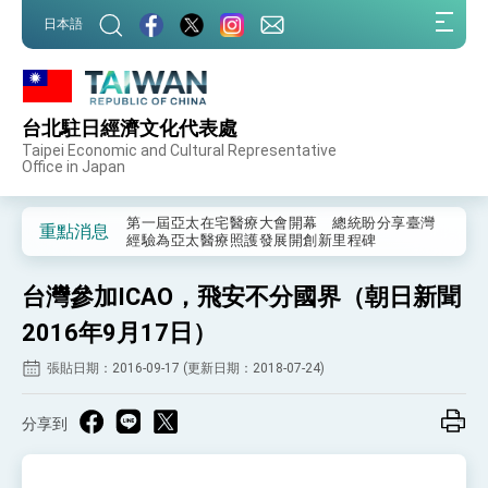
:::
日本語
:::
台北駐日經濟文化代表處
外交部重要言論
Taipei Economic and Cultural Representative
Office in Japan
我國政府將在美國亞利桑納州設立「駐鳳凰城辦
事處」，進一步深化台美交流合作
第一屆亞太在宅醫療大會開幕 總統盼分享臺灣
重點消息
經驗為亞太醫療照護發展開創新里程碑
外交部發布WHA文宣影片「台灣醫療點亮世界」
及「台灣智慧醫療與健康產業展」預告短片，向
台灣參加ICAO，飛安不分國界（朝日新聞
世界展現台灣守護全球健康的創新能量
總統出訪史瓦帝尼返國談話 強調臺灣人有權利
走向世界 盼與理念相近國家共同維護國際秩序
2016年9月17日）
堅定走向世界 賴總統抵達史瓦帝尼王國進行國是
張貼日期：2016-09-17 (更新日期：2018-07-24)
訪問
總統與五院院長新春茶敘 盼化分歧為團結、為
國家邁出合作第一步
分享到
總統農曆春節談話
台美貿易協議完成簽署達成6大目標、創5大歷史