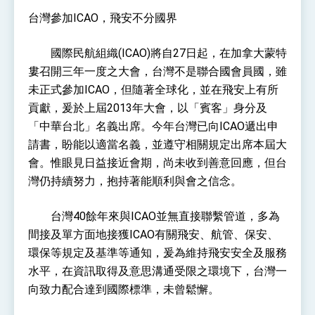
性突破 總統強調將以3大面向加速臺灣經濟轉型
台灣參加ICAO，飛安不分國界
升級 籲請立院全力支持並盡速通過
臺美簽署「對等貿易協定」確立對等關稅15%且不
疊加 我輸美2072項產品豁免對等關稅
國際民航組織(ICAO)將自27日起，在加拿大蒙特
總統接受「法新社」（AFP）專訪內容
婁召開三年一度之大會，台灣不是聯合國會員國，雖
外交部長林佳龍於《外交事務》撰文指出：自由
未正式參加ICAO，但隨著全球化，並在飛安上有所
世界 需要台灣，團結合作方能守護繁榮
貢獻，爰於上屆2013年大會，以「賓客」身分及
外交部長林佳龍出席《台灣光華雜誌》50週年慶
「見證蛻變，分享世界的光華」開幕式，期許數
「中華台北」名義出席。今年台灣已向ICAO遞出申
位轉 型迎向下個50年
總統主持「台美經濟繁榮夥伴對話」記者會 說
請書，盼能以適當名義，並遵守相關規定出席本屆大
明臺美合作三大戰略方向 盼與民主夥伴共同引
領 下一個世代的繁榮
會。惟眼見日益接近會期，尚未收到善意回應，但台
外交部長林佳龍接受印尼「時代雜誌」專訪，闡
述印太安全局勢，籲深化台印尼半導體供應鏈合
灣仍持續努力，抱持著能順利與會之信念。
作
副總統接見美參議員蓋耶哥 強調美國是臺灣重
要合作夥伴
台灣40餘年來與ICAO並無直接聯繫管道，多為
外交部長林佳龍午宴歡迎美國聯邦參議員蓋耶哥
間接及單方面地接獲ICAO有關飛安、航管、保安、
訪問團
外交部長林佳龍接見美國智庫「德國馬歇爾基金
環保等規定及基準等通知，爰為維持飛安安全及服務
會」訪問團一行，深化跨大西洋戰略夥伴關係
水平，在資訊取得及意思溝通受限之環境下，台灣一
臺美經貿談判獲階段性成果 卓揆期勉爭取時間完
向致力配合達到國際標準，未曾鬆懈。
成「臺美對等貿易協定」簽署
卓揆：臺美關稅談判階段性結果有助臺灣取得有