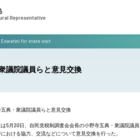
処
of Foreign Affairs
ural Representative
 in Arizona, advancing Taiwan-US exchanges and cooperation
 Eswatini for state visit
Symposium
rity for President Lai
衆議院議員らと意見交換
 New Year
nce on Taiwan- US Economic Prosperity Partnership Dialogue
寺五典・衆議院議員らと意見交換
xhibit at TIBE
は5月20日、自民党税制調査会会長の小野寺五典・衆議院議員
 led by Senator Ruben Gallego
野における協力、交流などについて意見交換を行った。