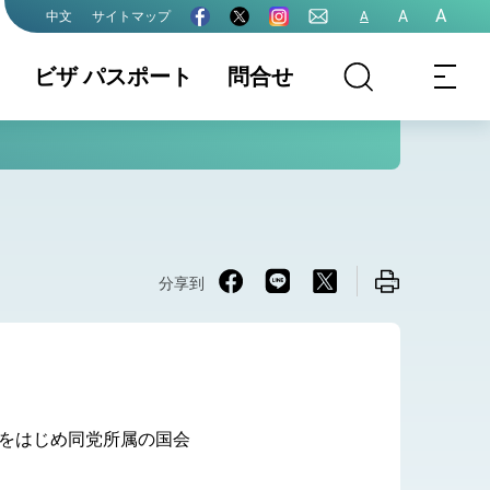
A
A
サイトマップ
A
中文
ビザ パスポート
問合せ
最新情報
領事部業務内容
ビザ (VISA)
ワ―キング．ホ
文書證明
パスポート
リデ―ビザ
国籍
結婚・離婚
申請書ダウンロ
分享到
ード
パスポート、ビ
ザ、証明関係手
数料
をはじめ同党所属の国会