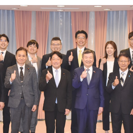
ntegrated diplomacy
U.S.
s
ort for government diplomacy approach
ear’s Address
esident Trump for signing Taiwan Assurance Implementation Act
al Day Address
of Foreign Affairs
 in Arizona, advancing Taiwan-US exchanges and cooperation