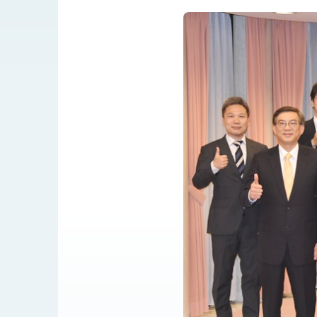
MOFA, MODA team up to promote i
EY details tariff negotiations with 
FM Lin hosts ABAC representative
MOFA poll shows widespread supp
President Lai delivers 2026 New Y
Presidential Office thanks US Pr
President Lai delivers 2025 Nation
Presidential Inauguration Speech
Major speeches
Important Remarks of the Ministry 
Taiwan government to open office