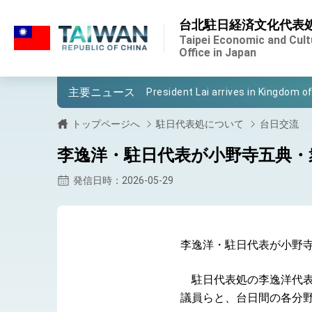
:::
台北駐日経済文化代表
:::
Important Remarks of the Ministry 
Taipei Economic and Cult
Office in Japan
Taiwan government to open office
主要ニュース
President Lai arrives in Kingdom of
VP Hsiao addresses 41st Space 
トップページへ
駐日代表処について
台日交流
Taiwan’s economic growth is a prio
李逸洋・駐日代表が小野寺五典・
President Lai’s remarks for Lunar
発信日時：2026-05-29
President Lai interviewed by AFP
President Lai holds press confere
李逸洋・駐日代表が小野
FM Lin attends Taiwan Panorama e
駐日代表処の李逸洋代表
President Lai meets US delegation
議員らと、台日間の各分