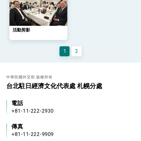
策略小組」跨部會會議
民調顯示多數國人滿意政府外交表現，高度支持
「總合外交」與台歐美日關係深化
總統以「韌性之島，希望之光」為題發表2026新
年談話
活動剪影
總統主持「守護民主台灣國安行動方案」記者
會 強調以實力守護台海和平 以決心掌握國家
命運
變局中 奮起的新臺灣 總統發表國慶演說
1
2
總統發表執政周年談話 盼面對未來挑戰 堅持
團結 迎風轉型 穩健前行
賴總統就職演說影片
中華民國外交部 版權所有
台北駐日經濟文化代表處 札幌分處
總統重要談話
外交部重要言論
電話
我國政府將在美國亞利桑納州設立「駐鳳凰城辦
+81-11-222-2930
事處」，進一步深化台美交流合作
傳真
+81-11-222-9909