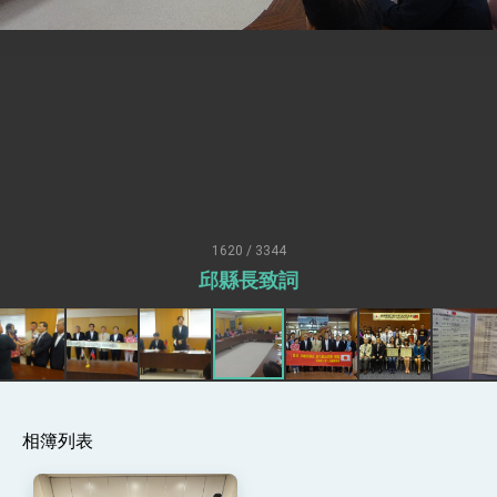
疊加 我輸美2072項產品豁免對等關稅
總統接受「法新社」（AFP）專訪內容
外交部長林佳龍於《外交事務》撰文指出：自由
世界 需要台灣，團結合作方能守護繁榮
外交部長林佳龍出席《台灣光華雜誌》50週年慶
「見證蛻變，分享世界的光華」開幕式，期許數
位轉 型迎向下個50年
總統主持「台美經濟繁榮夥伴對話」記者會 說
明臺美合作三大戰略方向 盼與民主夥伴共同引
領 下一個世代的繁榮
外交部長林佳龍接受印尼「時代雜誌」專訪，闡
述印太安全局勢，籲深化台印尼半導體供應鏈合
1620 / 3344
作
外交部長林佳龍午宴歡迎美國聯邦參議員蓋耶哥
邱縣長致詞
訪問團
外交部長林佳龍接見美國智庫「德國馬歇爾基金
會」訪問團一行，深化跨大西洋戰略夥伴關係
臺美經貿談判獲階段性成果 卓揆期勉爭取時間完
成「臺美對等貿易協定」簽署
卓揆：臺美關稅談判階段性結果有助臺灣取得有
利戰略地位 全力支持「臺美對等貿易協定」簽署
相簿列表
外交部與數位發展部攜手合作，整合台灣雄厚數
位實力，達成固邦榮邦目標
外交部長林佳龍主持第35次「參與亞太經濟合作