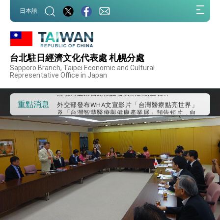
:::
日本語
:::
外交部重要言論
台北駐日經濟文化代表處 札幌分處
我國政府將在美國亞利桑納州設立「駐鳳凰城辦
Sapporo Branch, Taipei Economic and Cultural
事處」，進一步深化台美交流合作
Representative Office in Japan
第一屆亞太在宅醫療大會開幕 總統盼分享臺灣
經驗為亞太醫療照護發展開創新里程碑
外交部發布WHA文宣影片「台灣醫療點亮世界」
重點消息
及「台灣智慧醫療與健康產業展」預告短片，向
世界展現台灣守護全球健康的創新能量
總統出訪史瓦帝尼返國談話 強調臺灣人有權利
走向世界 盼與理念相近國家共同維護國際秩序
堅定走向世界 賴總統抵達史瓦帝尼王國進行國是
訪問
總統與五院院長新春茶敘 盼化分歧為團結、為
國家邁出合作第一步
總統農曆春節談話
台美貿易協議完成簽署達成6大目標、創5大歷史
性突破 總統強調將以3大面向加速臺灣經濟轉型
升級 籲請立院全力支持並盡速通過
臺美簽署「對等貿易協定」確立對等關稅15%且不