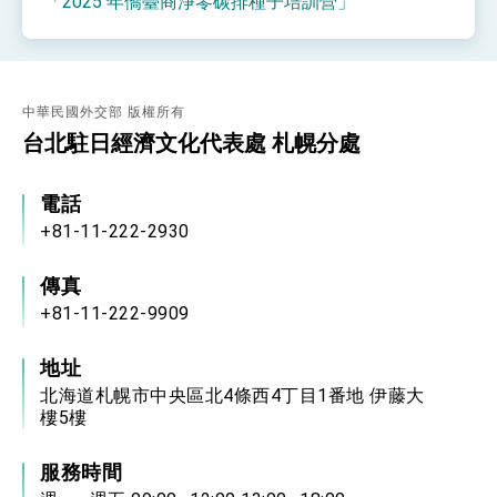
「2025 年僑臺商淨零碳排種子培訓營」
性突破 總統強調將以3大面向加速臺灣經濟轉型
升級 籲請立院全力支持並盡速通過
臺美簽署「對等貿易協定」確立對等關稅15%且不
疊加 我輸美2072項產品豁免對等關稅
總統接受「法新社」（AFP）專訪內容
中華民國外交部 版權所有
外交部長林佳龍於《外交事務》撰文指出：自由
台北駐日經濟文化代表處 札幌分處
世界 需要台灣，團結合作方能守護繁榮
外交部長林佳龍出席《台灣光華雜誌》50週年慶
「見證蛻變，分享世界的光華」開幕式，期許數
電話
位轉 型迎向下個50年
總統主持「台美經濟繁榮夥伴對話」記者會 說
+81-11-222-2930
明臺美合作三大戰略方向 盼與民主夥伴共同引
領 下一個世代的繁榮
外交部長林佳龍接受印尼「時代雜誌」專訪，闡
述印太安全局勢，籲深化台印尼半導體供應鏈合
傳真
作
外交部長林佳龍午宴歡迎美國聯邦參議員蓋耶哥
+81-11-222-9909
訪問團
外交部長林佳龍接見美國智庫「德國馬歇爾基金
地址
會」訪問團一行，深化跨大西洋戰略夥伴關係
北海道札幌市中央區北4條西4丁目1番地 伊藤大
臺美經貿談判獲階段性成果 卓揆期勉爭取時間完
成「臺美對等貿易協定」簽署
樓5樓
卓揆：臺美關稅談判階段性結果有助臺灣取得有
利戰略地位 全力支持「臺美對等貿易協定」簽署
服務時間
外交部與數位發展部攜手合作，整合台灣雄厚數