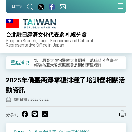
:::
日本語
:::
台北駐日經濟文化代表處 札幌分處
外交部重要言論
Sapporo Branch, Taipei Economic and Cultural
Representative Office in Japan
我國政府將在美國亞利桑納州設立「駐鳳凰城辦
事處」，進一步深化台美交流合作
第一屆亞太在宅醫療大會開幕 總統盼分享臺灣
重點消息
經驗為亞太醫療照護發展開創新里程碑
外交部發布WHA文宣影片「台灣醫療點亮世界」
及「台灣智慧醫療與健康產業展」預告短片，向
2025年僑臺商淨零碳排種子培訓營相關活
世界展現台灣守護全球健康的創新能量
總統出訪史瓦帝尼返國談話 強調臺灣人有權利
走向世界 盼與理念相近國家共同維護國際秩序
動資訊
堅定走向世界 賴總統抵達史瓦帝尼王國進行國是
張貼日期：2025-05-22
訪問
總統與五院院長新春茶敘 盼化分歧為團結、為
國家邁出合作第一步
分享到
總統農曆春節談話
台美貿易協議完成簽署達成6大目標、創5大歷史