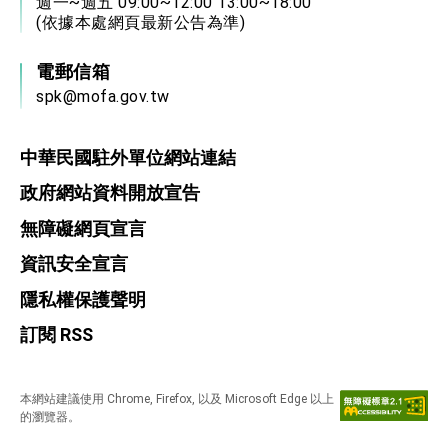
週一~週五 09:00~12:00 13:00~18:00
位實力，達成固邦榮邦目標
(依據本處網頁最新公告為準)
外交部長林佳龍主持第35次「參與亞太經濟合作
策略小組」跨部會會議
電郵信箱
民調顯示多數國人滿意政府外交表現，高度支持
「總合外交」與台歐美日關係深化
spk@mofa.gov.tw
總統以「韌性之島，希望之光」為題發表2026新
年談話
總統主持「守護民主台灣國安行動方案」記者
中華民國駐外單位網站連結
會 強調以實力守護台海和平 以決心掌握國家
命運
政府網站資料開放宣告
變局中 奮起的新臺灣 總統發表國慶演說
無障礙網頁宣言
總統發表執政周年談話 盼面對未來挑戰 堅持
團結 迎風轉型 穩健前行
資訊安全宣言
賴總統就職演說影片
隱私權保護聲明
總統重要談話
訂閱 RSS
外交部重要言論
我國政府將在美國亞利桑納州設立「駐鳳凰城辦
本網站建議使用 Chrome, Firefox, 以及 Microsoft Edge 以上
事處」，進一步深化台美交流合作
的瀏覽器。