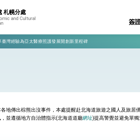
 札幌分處
omic and Cultural
簽
an
凰城辦事處」，進一步深化台美交流合作
享臺灣經驗為亞太醫療照護發展開創新里程碑
護
簽
亮世界」及「台灣智慧醫療與健康產業展」預告短片，向世界展現台灣守
消
東
構
有權利走向世界 盼與理念相近國家共同維護國際秩序
台
行國是訪問
結
結、為國家邁出合作第一步
本各地傳出棕熊出沒事件，本處提醒赴北海道旅遊之國人及旅居
大歷史性突破 總統強調將以3大面向加速臺灣經濟轉型升級 籲請立
，並遵循地方自治體指示(北海道道廳
網址
)提高警覺並避免單
%且不疊加 我輸美2072項產品豁免對等關稅