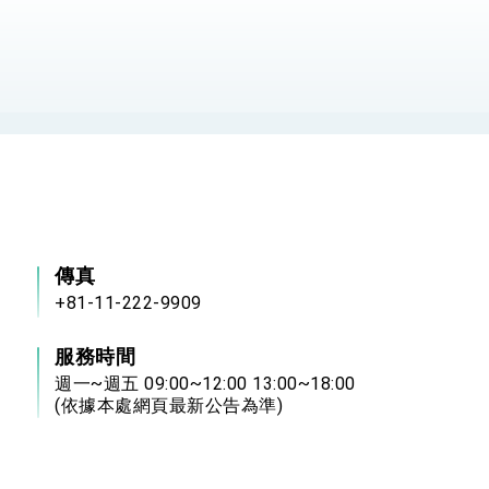
：自由世界 需要台灣，團結合作方能守護繁榮
外交部長林佳龍出席《台灣光華雜誌》50週年慶「見證蛻變，分享世界的光華」開幕
會 說明臺美合作三大戰略方向 盼與民主夥伴共同引領 下一個世代的
訪，闡述印太安全局勢，籲深化台印尼半導體供應鏈合作
蓋耶哥訪問團
爾基金會」訪問團一行，深化跨大西洋戰略夥伴關係
傳真
+81-11-222-9909
時間完成「臺美對等貿易協定」簽署
取得有利戰略地位 全力支持「臺美對等貿易協定」簽署
服務時間
週一~週五 09:00~12:00 13:00~18:00
雄厚數位實力，達成固邦榮邦目標
(依據本處網頁最新公告為準)
濟合作策略小組」跨部會會議
度支持「總合外交」與台歐美日關係深化