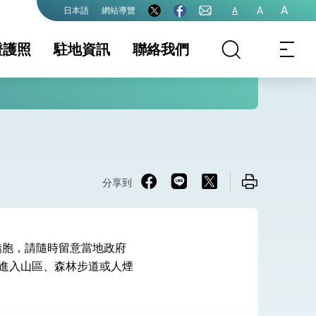
A
A
網站導覽
A
日本語
證護照
駐地資訊
聯絡我們
照
證及入境須知
台灣駕照之日文譯
駐地基本資料
文件證明
生活資訊
護全球健康的創新能量
本申辦
保及性平諮詢機
行事曆
南亞國家人民來
旅居北海道大陸人
領務相關問答集
先行上網查核
士申請赴台觀光
分享到
離婚登記
國籍
領務規費收費數額
表
僑胞，請隨時留意當地政府
院全力支持並盡速通過
獨進入山區、森林步道或人煙