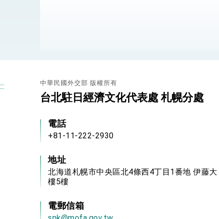
總統接受「法新社」（AFP）專訪內容
外交部長林佳龍於《外交事務》撰文指出
總統主持「台美經濟繁榮夥伴對話」記者
外交部長林佳龍接受印尼「時代雜誌」專
中華民國外交部 版權所有
:::
台北駐日經濟文化代表處 札幌分處
外交部長林佳龍午宴歡迎美國聯邦參議員
外交部長林佳龍接見美國智庫「德國馬歇
電話
+81-11-222-2930
臺美經貿談判獲階段性成果 卓揆期勉爭取
地址
卓揆：臺美關稅談判階段性結果有助臺灣
北海道札幌市中央區北4條西4丁目1番地 伊藤大
外交部與數位發展部攜手合作，整合台灣
樓5樓
外交部長林佳龍主持第35次「參與亞太經
電郵信箱
spk@mofa.gov.tw
民調顯示多數國人滿意政府外交表現，高