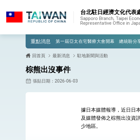
:::
台北駐日經濟文化代表處
:::
外交部重要言論
Sapporo Branch, Taipei Econ
Representative Office in Jap
我國政府將在美國亞利桑納州設立「駐鳳
重點消息
第一屆亞太在宅醫療大會開幕 總統盼分
外交部發布WHA文宣影片「台灣醫療點
回首頁
最新消息
駐地新聞與活動
總統出訪史瓦帝尼返國談話 強調臺灣人
棕熊出沒事件
堅定走向世界 賴總統抵達史瓦帝尼王國進
張貼日期：2026-06-03
總統與五院院長新春茶敘 盼化分歧為團
總統農曆春節談話
據日本媒體報導，近日日
台美貿易協議完成簽署達成6大目標、創5
及媒體發佈之棕熊出沒資訊
少地區。
臺美簽署「對等貿易協定」確立對等關稅15