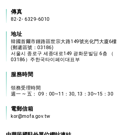
傳真
82-2- 6329-6010
地址
韓國首爾市鍾路區世宗大路149號光化門大廈6樓
(郵遞區號：03186)
서울시 종로구 세종대로149 광화문빌딩 6층 （
03186）주한국타이페이대표부
服務時間
領務受理時間
週一 ~ 五： 09：00~11：30, 13：30~15：30
電郵信箱
kor@mofa.gov.tw
中華民國駐外單位網站連結