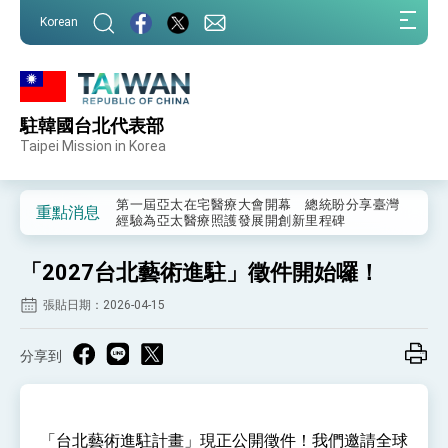
:::
Korean
:::
駐韓國台北代表部
外交部重要言論
Taipei Mission in Korea
我國政府將在美國亞利桑納州設立「駐鳳凰城辦
事處」，進一步深化台美交流合作
第一屆亞太在宅醫療大會開幕 總統盼分享臺灣
重點消息
經驗為亞太醫療照護發展開創新里程碑
外交部發布WHA文宣影片「台灣醫療點亮世界」
及「台灣智慧醫療與健康產業展」預告短片，向
「2027台北藝術進駐」徵件開始囉！
世界展現台灣守護全球健康的創新能量
總統出訪史瓦帝尼返國談話 強調臺灣人有權利
走向世界 盼與理念相近國家共同維護國際秩序
張貼日期：2026-04-15
堅定走向世界 賴總統抵達史瓦帝尼王國進行國是
訪問
分享到
總統與五院院長新春茶敘 盼化分歧為團結、為
國家邁出合作第一步
總統農曆春節談話
「台北藝術進駐計畫」現正公開徵件！我們邀請全球
台美貿易協議完成簽署達成6大目標、創5大歷史