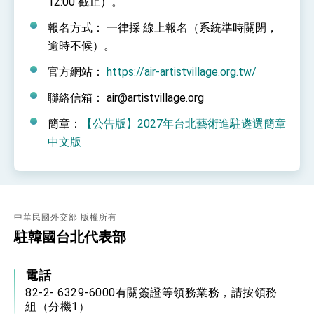
12:00 截止）
。
利戰略地位 全力支持「臺美對等貿易協定」簽署
外交部與數位發展部攜手合作，整合台灣雄厚數
報名方式：
一律採
線上報名
（系統準時關閉，
位實力，達成固邦榮邦目標
逾時不候）。
外交部長林佳龍主持第35次「參與亞太經濟合作
策略小組」跨部會會議
官方網站：
https://air-artistvillage.org.tw/
民調顯示多數國人滿意政府外交表現，高度支持
「總合外交」與台歐美日關係深化
聯絡信箱：
air@artistvillage.org
總統以「韌性之島，希望之光」為題發表2026新
年談話
簡章：
【公告版】2027年台北藝術進駐遴選簡章
總統主持「守護民主台灣國安行動方案」記者
中文版
會 強調以實力守護台海和平 以決心掌握國家
命運
變局中 奮起的新臺灣 總統發表國慶演說
總統發表執政周年談話 盼面對未來挑戰 堅持
團結 迎風轉型 穩健前行
中華民國外交部 版權所有
賴總統就職演說影片
駐韓國台北代表部
總統重要談話
電話
外交部重要言論
82-2- 6329-6000有關簽證等領務業務，請按領務
我國政府將在美國亞利桑納州設立「駐鳳凰城辦
組（分機1）
事處」，進一步深化台美交流合作