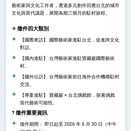
性突破 總統強調將以3大面向加速臺灣經濟轉型
藝術家與文化工作者，透過多元創作回應台北的城市
升級 籲請立院全力支持並盡速通過
臺美簽署「對等貿易協定」確立對等關稅15%且不
文化與當代議題，展開為期三個月的駐村旅程。
疊加 我輸美2072項產品豁免對等關稅
總統接受「法新社」（AFP）專訪內容
✧ 徵件四大類別
外交部長林佳龍於《外交事務》撰文指出：自由
世界 需要台灣，團結合作方能守護繁榮
【國際來訪】
國際藝術家進駐台北，促進跨文化
外交部長林佳龍出席《台灣光華雜誌》50週年慶
對話。
「見證蛻變，分享世界的光華」開幕式，期許數
位轉 型迎向下個50年
總統主持「台美經濟繁榮夥伴對話」記者會 說
【國內進駐】
台灣藝術家進駐寶藏巖國際藝術
明臺美合作三大戰略方向 盼與民主夥伴共同引
村。
領 下一個世代的繁榮
外交部長林佳龍接受印尼「時代雜誌」專訪，闡
述印太安全局勢，籲深化台印尼半導體供應鏈合
【國外出訪】
台灣藝術家前往海外合作機構駐村
作
副總統接見美參議員蓋耶哥 強調美國是臺灣重
交流。
要合作夥伴
外交部長林佳龍午宴歡迎美國聯邦參議員蓋耶哥
【專案進駐】
寶藏巖 × 台北偶戲館，探索偶戲
訪問團
當代藝術可能性。
外交部長林佳龍接見美國智庫「德國馬歇爾基金
會」訪問團一行，深化跨大西洋戰略夥伴關係
? 徵件重要資訊
臺美經貿談判獲階段性成果 卓揆期勉爭取時間完
成「臺美對等貿易協定」簽署
徵件期間：
即日起至
2026 年 6 月 30 日（中午
卓揆：臺美關稅談判階段性結果有助臺灣取得有