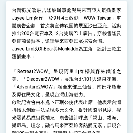
性突破 總統強調將以3大面向加速臺灣經濟轉型
升級 籲請立院全力支持並盡速通過
台灣觀光署駐吉隆坡辦事處與馬來西亞人氣插畫家
臺美簽署「對等貿易協定」確立對等關稅15%且不
疊加 我輸美2072項產品豁免對等關稅
Jayee Lim合作，於9月4日啟動「WOW Taiwan」車
體廣告企劃，首次將宣傳範圍擴展至沙巴亞庇。活動
總統接受「法新社」（AFP）專訪內容
推出200台電召車及12台雙層巴士廣告，穿梭雪隆及
外交部長林佳龍於《外交事務》撰文指出：自由
世界 需要台灣，團結合作方能守護繁榮
亞庇商業熱區，邀請馬來西亞民眾探索台灣。
外交部長林佳龍出席《台灣光華雜誌》50週年慶
Jayee Lim以OhBear與Monkiddo為主角，設計三款主
「見證蛻變，分享世界的光華」開幕式，期許數
題插畫車：
位轉 型迎向下個50年
總統主持「台美經濟繁榮夥伴對話」記者會 說
明臺美合作三大戰略方向 盼與民主夥伴共同引
領 下一個世代的繁榮
外交部長林佳龍接受印尼「時代雜誌」專訪，闡
「Retreat2WOW」呈現阿里山春櫻與森林鐵道之
述印太安全局勢，籲深化台印尼半導體供應鏈合
美、「Discover2WOW」展現台北101與溫泉花海、
作
外交部長林佳龍午宴歡迎美國聯邦參議員蓋耶哥
「Adventure2WOW」融合東部三仙台、南部花瓶岩
訪問團
及原住民文化，呈現台灣山海魅力。
外交部長林佳龍接見美國智庫「德國馬歇爾基金
會」訪問團一行，深化跨大西洋戰略夥伴關係
啟動記者會由本處卜正珉公使代表出席，他表示台灣
臺美經貿談判獲階段性成果 卓揆期勉爭取時間完
持續以創新手法呈現多元文化，提升國際能見度。觀
成「臺美對等貿易協定」簽署
光署黃易成組長補充，廣告設計呼應「親山、親海、
卓揆：臺美關稅談判階段性結果有助臺灣取得有
利戰略地位 全力支持「臺美對等貿易協定」簽署
樂環島」理念，融合馬來西亞旅客熱愛元素，展現台
外交部與數位發展部攜手合作，整合台灣雄厚數