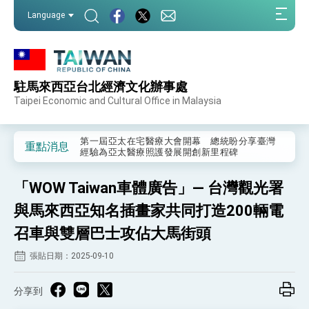
:::
Language
:::
駐馬來西亞台北經濟文化辦事處
外交部重要言論
Taipei Economic and Cultural Office in Malaysia
我國政府將在美國亞利桑納州設立「駐鳳凰城辦
事處」，進一步深化台美交流合作
第一屆亞太在宅醫療大會開幕 總統盼分享臺灣
重點消息
經驗為亞太醫療照護發展開創新里程碑
外交部發布WHA文宣影片「台灣醫療點亮世界」
及「台灣智慧醫療與健康產業展」預告短片，向
「WOW Taiwan車體廣告」— 台灣觀光署
世界展現台灣守護全球健康的創新能量
總統出訪史瓦帝尼返國談話 強調臺灣人有權利
走向世界 盼與理念相近國家共同維護國際秩序
與馬來西亞知名插畫家共同打造200輛電
堅定走向世界 賴總統抵達史瓦帝尼王國進行國是
召車與雙層巴士攻佔大馬街頭
訪問
總統與五院院長新春茶敘 盼化分歧為團結、為
張貼日期：2025-09-10
國家邁出合作第一步
總統農曆春節談話
分享到
台美貿易協議完成簽署達成6大目標、創5大歷史