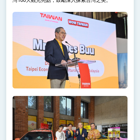
灣100大觀光亮點，鼓勵深入探索台灣之美。
位實力，達成固邦榮邦目標
外交部長林佳龍主持第35次「參與亞太經濟合作
策略小組」跨部會會議
民調顯示多數國人滿意政府外交表現，高度支持
「總合外交」與台歐美日關係深化
總統以「韌性之島，希望之光」為題發表2026新
年談話
總統主持「守護民主台灣國安行動方案」記者
會 強調以實力守護台海和平 以決心掌握國家
命運
變局中 奮起的新臺灣 總統發表國慶演說
總統發表執政周年談話 盼面對未來挑戰 堅持
團結 迎風轉型 穩健前行
賴總統就職演說影片
總統重要談話
外交部重要言論
我國政府將在美國亞利桑納州設立「駐鳳凰城辦
事處」，進一步深化台美交流合作