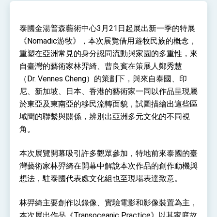
性突破 總統強調將以3大面向加速臺灣經濟轉型
升級 籲請立院全力支持並盡速通過
臺美簽署「對等貿易協定」確立對等關稅15%且不
疊加 我輸美2072項產品豁免對等關稅
泰國金湯普森藝術中心3月21日起展出新一季的特展
《Nomadic游牧》，本次展覽借用遊牧民族的概念，
總統接受「法新社」（AFP）專訪內容
重塑在亞洲常見的身分認同流動與家園的多重性，來
外交部長林佳龍於《外交事務》撰文指出：自由
世界 需要台灣，團結合作方能守護繁榮
自臺灣的藝術家林羿綺、曹良賓在策展人鄭秀慧
外交部長林佳龍出席《台灣光華雜誌》50週年慶
（Dr. Vennes Cheng）的策劃下，與來自泰國、印
「見證蛻變，分享世界的光華」開幕式，期許數
尼、新加坡、日本、香港的藝術家一同以作品呈現屬
位轉 型迎向下個50年
總統主持「台美經濟繁榮夥伴對話」記者會 說
於東亞及東南亞的移民流轉面貌，試圖描繪出這些區
明臺美合作三大戰略方向 盼與民主夥伴共同引
領 下一個世代的繁榮
外交部長林佳龍接受印尼「時代雜誌」專訪，闡
域間的聯繫與關係，辨別出亞洲多元文化的不同視
述印太安全局勢，籲深化台印尼半導體供應鏈合
角。
作
外交部長林佳龍午宴歡迎美國聯邦參議員蓋耶哥
訪問團
本次展覽開幕吸引許多觀眾參加，特地前來泰國的臺
外交部長林佳龍接見美國智庫「德國馬歇爾基金
會」訪問團一行，深化跨大西洋戰略夥伴關係
灣藝術家林羿綺在開幕中解說本次作品的創作動機與
臺美經貿談判獲階段性成果 卓揆期勉爭取時間完
想法，駐泰國代表處文化組也至現場表達致意。
成「臺美對等貿易協定」簽署
卓揆：臺美關稅談判階段性結果有助臺灣取得有
利戰略地位 全力支持「臺美對等貿易協定」簽署
林羿綺主要創作以錄像、實驗電影和影像裝置為主，
外交部與數位發展部攜手合作，整合台灣雄厚數
本次展出作品《Transoceanic Practice》以其家庭故