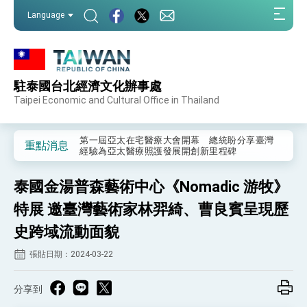
:::
Language
:::
駐泰國台北經濟文化辦事處
外交部重要言論
Taipei Economic and Cultural Office in Thailand
我國政府將在美國亞利桑納州設立「駐鳳凰城辦
事處」，進一步深化台美交流合作
第一屆亞太在宅醫療大會開幕 總統盼分享臺灣
重點消息
經驗為亞太醫療照護發展開創新里程碑
外交部發布WHA文宣影片「台灣醫療點亮世界」
及「台灣智慧醫療與健康產業展」預告短片，向
泰國金湯普森藝術中心《Nomadic 游牧》
世界展現台灣守護全球健康的創新能量
總統出訪史瓦帝尼返國談話 強調臺灣人有權利
走向世界 盼與理念相近國家共同維護國際秩序
特展 邀臺灣藝術家林羿綺、曹良賓呈現歷
堅定走向世界 賴總統抵達史瓦帝尼王國進行國是
史跨域流動面貌
訪問
總統與五院院長新春茶敘 盼化分歧為團結、為
張貼日期：2024-03-22
國家邁出合作第一步
總統農曆春節談話
分享到
台美貿易協議完成簽署達成6大目標、創5大歷史