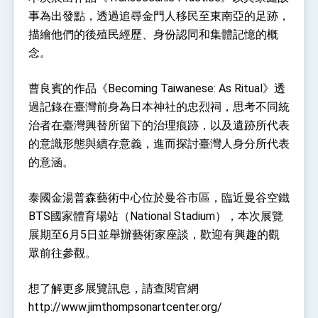
位實力，達成固邦榮邦目標
事為出發點，透過追尋金門人移民至東南亞的足跡，
外交部長林佳龍主持第35次「參與亞太經濟合作
策略小組」跨部會會議
描繪他們的後殖民經歷、身份認同和集體記憶的概
民調顯示多數國人滿意政府外交表現，高度支持
念。
「總合外交」與台歐美日關係深化
總統以「韌性之島，希望之光」為題發表2026新
曹良賓的作品《Becoming Taiwanese: As Ritual》透
年談話
過記錄在臺灣前身為日本神社的忠烈祠，思考不同統
總統主持「守護民主台灣國安行動方案」記者
會 強調以實力守護台海和平 以決心掌握國家
治者在臺灣興替所留下的治理痕跡，以及遺跡所代表
命運
變局中 奮起的新臺灣 總統發表國慶演說
的意識形態與續存意義，進而探討臺灣人身分所代表
的意涵。
總統發表執政周年談話 盼面對未來挑戰 堅持
團結 迎風轉型 穩健前行
泰國金湯普森藝術中心位於曼谷市區，臨近曼谷空鐵
賴總統就職演說影片
BTS國家體育場站（National Stadium），本次展覽
總統重要談話
展期至6月5日並舉辦藝術家座談，歡迎有興趣的觀
眾前往參觀。
外交部重要言論
我國政府將在美國亞利桑納州設立「駐鳳凰城辦
想了解更多展覽訊息，請查閱官網
事處」，進一步深化台美交流合作
http://www.jimthompsonartcenter.org/