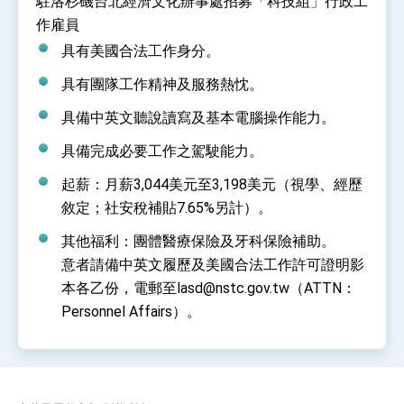
駐洛杉磯台北經濟文化辦事處招募「科技組」行政工
性突破 總統強調將以3大面向加速臺灣經濟轉型
作雇員
升級 籲請立院全力支持並盡速通過
臺美簽署「對等貿易協定」確立對等關稅15%且不
疊加 我輸美2072項產品豁免對等關稅
具有美國合法工作身分。
總統接受「法新社」（AFP）專訪內容
具有團隊工作精神及服務熱忱。
外交部長林佳龍於《外交事務》撰文指出：自由
具備中英文聽說讀寫及基本電腦操作能力。
世界 需要台灣，團結合作方能守護繁榮
外交部長林佳龍出席《台灣光華雜誌》50週年慶
具備完成必要工作之駕駛能力。
「見證蛻變，分享世界的光華」開幕式，期許數
位轉 型迎向下個50年
總統主持「台美經濟繁榮夥伴對話」記者會 說
起薪：月薪3,044美元至3,198美元（視學、經歷
明臺美合作三大戰略方向 盼與民主夥伴共同引
敘定；社安稅補貼7.65%另計）。
領 下一個世代的繁榮
外交部長林佳龍接受印尼「時代雜誌」專訪，闡
述印太安全局勢，籲深化台印尼半導體供應鏈合
其他福利：團體醫療保險及牙科保險補助。
作
副總統接見美參議員蓋耶哥 強調美國是臺灣重
意者請備中英文履歷及美國合法工作許可證明影
要合作夥伴
外交部長林佳龍午宴歡迎美國聯邦參議員蓋耶哥
本各乙份，電郵至lasd@nstc.gov.tw（ATTN：
訪問團
Personnel Affairs）。
外交部長林佳龍接見美國智庫「德國馬歇爾基金
會」訪問團一行，深化跨大西洋戰略夥伴關係
臺美經貿談判獲階段性成果 卓揆期勉爭取時間完
成「臺美對等貿易協定」簽署
卓揆：臺美關稅談判階段性結果有助臺灣取得有