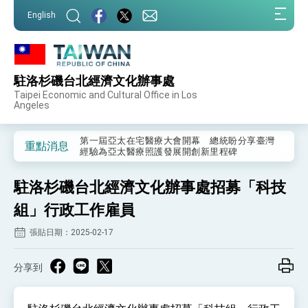
:::
English
:::
駐洛杉磯台北經濟文化辦事處
外交部重要言論
Taipei Economic and Cultural Office in Los
Angeles
我國政府將在美國亞利桑納州設立「駐鳳凰城辦
事處」，進一步深化台美交流合作
第一屆亞太在宅醫療大會開幕 總統盼分享臺灣
重點消息
經驗為亞太醫療照護發展開創新里程碑
外交部發布WHA文宣影片「台灣醫療點亮世界」
及「台灣智慧醫療與健康產業展」預告短片，向
駐洛杉磯台北經濟文化辦事處招募「科技
世界展現台灣守護全球健康的創新能量
總統出訪史瓦帝尼返國談話 強調臺灣人有權利
走向世界 盼與理念相近國家共同維護國際秩序
組」行政工作雇員
堅定走向世界 賴總統抵達史瓦帝尼王國進行國是
張貼日期：2025-02-17
訪問
總統與五院院長新春茶敘 盼化分歧為團結、為
國家邁出合作第一步
分享到
總統農曆春節談話
台美貿易協議完成簽署達成6大目標、創5大歷史