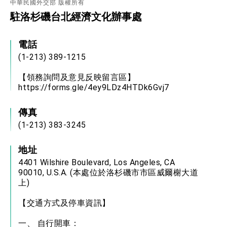
利戰略地位 全力支持「臺美對等貿易協定」簽署
中華民國外交部 版權所有
駐洛杉磯台北經濟文化辦事處
外交部與數位發展部攜手合作，整合台灣雄厚數
位實力，達成固邦榮邦目標
外交部長林佳龍主持第35次「參與亞太經濟合作
電話
策略小組」跨部會會議
民調顯示多數國人滿意政府外交表現，高度支持
(1-213) 389-1215
「總合外交」與台歐美日關係深化
總統以「韌性之島，希望之光」為題發表2026新
【領務詢問及意見反映留言區】
年談話
https://forms.gle/4ey9LDz4HTDk6Gvj7
總統主持「守護民主台灣國安行動方案」記者
會 強調以實力守護台海和平 以決心掌握國家
傳真
命運
變局中 奮起的新臺灣 總統發表國慶演說
(1-213) 383-3245
總統發表執政周年談話 盼面對未來挑戰 堅持
團結 迎風轉型 穩健前行
地址
賴總統就職演說影片
4401 Wilshire Boulevard, Los Angeles, CA
90010, U.S.A. (本處位於洛杉磯市市區威爾榭大道
總統重要談話
上)
外交部重要言論
【交通方式及停車資訊】
我國政府將在美國亞利桑納州設立「駐鳳凰城辦
一、 自行開車：
事處」，進一步深化台美交流合作