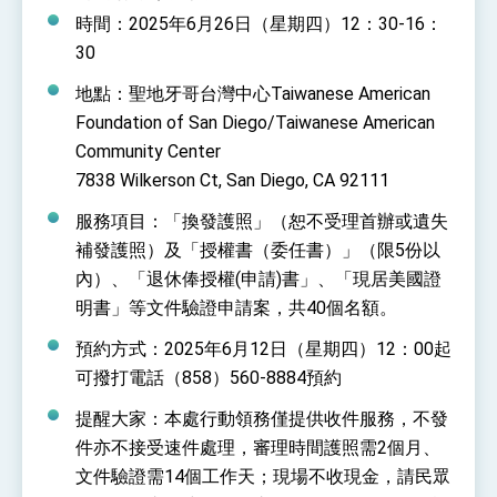
性突破 總統強調將以3大面向加速臺灣經濟轉型
時間：2025年6月26日（星期四）12：30-16：
升級 籲請立院全力支持並盡速通過
臺美簽署「對等貿易協定」確立對等關稅15%且不
30
疊加 我輸美2072項產品豁免對等關稅
地點：聖地牙哥台灣中心Taiwanese American
總統接受「法新社」（AFP）專訪內容
Foundation of San Diego/Taiwanese American
外交部長林佳龍於《外交事務》撰文指出：自由
世界 需要台灣，團結合作方能守護繁榮
Community Center
外交部長林佳龍出席《台灣光華雜誌》50週年慶
7838 Wilkerson Ct, San Diego, CA 92111
「見證蛻變，分享世界的光華」開幕式，期許數
位轉 型迎向下個50年
總統主持「台美經濟繁榮夥伴對話」記者會 說
服務項目：「換發護照」（恕不受理首辦或遺失
明臺美合作三大戰略方向 盼與民主夥伴共同引
補發護照）及「授權書（委任書）」（限5份以
領 下一個世代的繁榮
外交部長林佳龍接受印尼「時代雜誌」專訪，闡
內）、「退休俸授權(申請)書」、「現居美國證
述印太安全局勢，籲深化台印尼半導體供應鏈合
作
明書」等文件驗證申請案，共40個名額。
副總統接見美參議員蓋耶哥 強調美國是臺灣重
要合作夥伴
預約方式：2025年6月12日（星期四）12：00起
外交部長林佳龍午宴歡迎美國聯邦參議員蓋耶哥
訪問團
可撥打電話（858）560-8884預約
外交部長林佳龍接見美國智庫「德國馬歇爾基金
會」訪問團一行，深化跨大西洋戰略夥伴關係
提醒大家：本處行動領務僅提供收件服務，不發
臺美經貿談判獲階段性成果 卓揆期勉爭取時間完
件亦不接受速件處理，審理時間護照需2個月、
成「臺美對等貿易協定」簽署
文件驗證需14個工作天；現場不收現金，請民眾
卓揆：臺美關稅談判階段性結果有助臺灣取得有