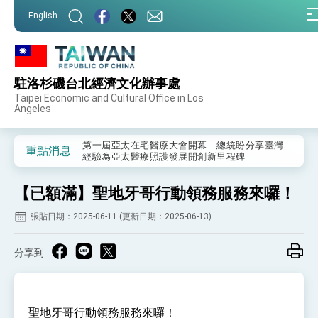
:::
English
:::
駐洛杉磯台北經濟文化辦事處
外交部重要言論
Taipei Economic and Cultural Office in Los
Angeles
我國政府將在美國亞利桑納州設立「駐鳳凰城辦
事處」，進一步深化台美交流合作
第一屆亞太在宅醫療大會開幕 總統盼分享臺灣
重點消息
經驗為亞太醫療照護發展開創新里程碑
外交部發布WHA文宣影片「台灣醫療點亮世界」
及「台灣智慧醫療與健康產業展」預告短片，向
【已額滿】聖地牙哥行動領務服務來囉！
世界展現台灣守護全球健康的創新能量
總統出訪史瓦帝尼返國談話 強調臺灣人有權利
走向世界 盼與理念相近國家共同維護國際秩序
張貼日期：2025-06-11 (更新日期：2025-06-13)
堅定走向世界 賴總統抵達史瓦帝尼王國進行國是
訪問
分享到
總統與五院院長新春茶敘 盼化分歧為團結、為
國家邁出合作第一步
總統農曆春節談話
聖地牙哥行動領務服務來囉！
台美貿易協議完成簽署達成6大目標、創5大歷史