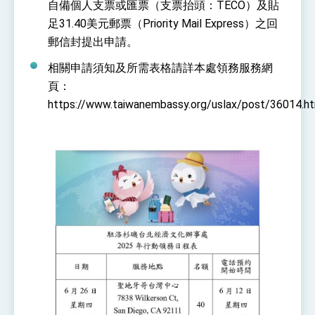
利戰略地位 全力支持「臺美對等貿易協定」簽署
自備個人支票或匯票（支票抬頭：TECO）及貼
外交部與數位發展部攜手合作，整合台灣雄厚數
足31.40美元郵票（Priority Mail Express）之回
位實力，達成固邦榮邦目標
郵信封提出申請。
外交部長林佳龍主持第35次「參與亞太經濟合作
策略小組」跨部會會議
相關申請須知及所需表格請詳本處領務服務網
民調顯示多數國人滿意政府外交表現，高度支持
頁：
「總合外交」與台歐美日關係深化
https://www.taiwanembassy.org/uslax/post/36014.
總統以「韌性之島，希望之光」為題發表2026新
年談話
總統主持「守護民主台灣國安行動方案」記者
會 強調以實力守護台海和平 以決心掌握國家
命運
變局中 奮起的新臺灣 總統發表國慶演說
總統發表執政周年談話 盼面對未來挑戰 堅持
團結 迎風轉型 穩健前行
賴總統就職演說影片
總統重要談話
外交部重要言論
我國政府將在美國亞利桑納州設立「駐鳳凰城辦
事處」，進一步深化台美交流合作