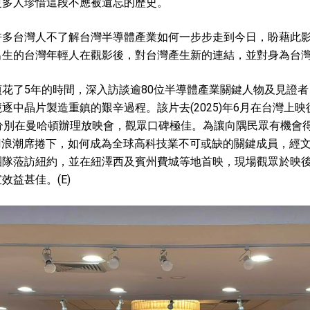
更多人珍惜這段不應被遺忘的歷史。
總統以「韌性之島，希望之光」為題發表2026新 年談話
許多台灣人不了解台灣半導體產業如何一步步走到今日，盼藉此
記者會 強調以實力守護台海和平 以決心掌握國家命運
出生的台灣年輕人在觀影後，對台灣產生新的連結，並對身為台
說
花了5年的時間，深入訪談逾80位半導體產業關鍵人物及見證
逐中晶片製造重鎮的艱辛過程。該片去(2025)年6月在台灣上
 堅持團結 迎風轉型 穩健前行
分別在曼哈頓辦理放映會，觀眾口碑極佳。為讓向隅民眾有機會
I浪潮席捲下，如何成為全球高科技業不可或缺的關鍵成員，經
團隊蒞訪紐約，並在紐澤西及賓州費城等地首映，現場觀眾於映
效益甚佳。(E)
凰城辦事處」，進一步深化台美交流合作