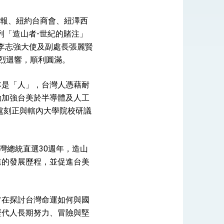
日報、紐約台商會、紐澤西
式，期許數位轉 型迎向下個50年
舉辦一系列「造山者-世紀的賭注」
繁榮
處長李志強大使及副處長張麗賢
烈迴響，順利圓滿。
本是「人」，台灣人憑藉耐
動加強台美於半導體及人工
文處刻正與轄內大學院校研議
灣總統直選30週年，造山
業的發展歷程，並促進台美
旨在探討台灣命運如何與國
歷代人長期努力、冒險與堅