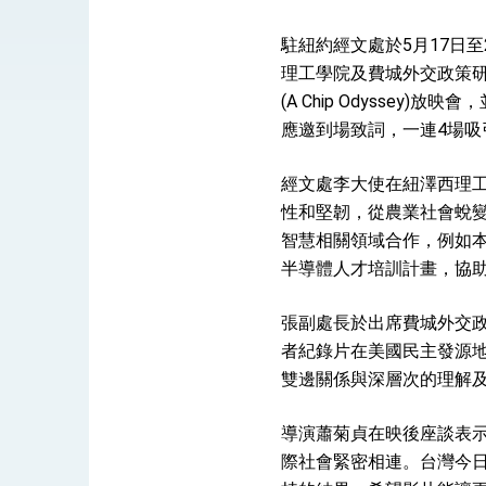
外交部長林佳龍於《外交事務》撰文指出
駐紐約經文處於5月17日
理工學院及費城外交政策研究所(F
總統主持「台美經濟繁榮夥伴對話」記者
(A Chip Odyss
應邀到場致詞，一連4場
外交部長林佳龍接受印尼「時代雜誌」專
副總統接見美參議員蓋耶哥 強調美國是
經文處李大使在紐澤西理
性和堅韌，從農業社會蛻
外交部長林佳龍午宴歡迎美國聯邦參議員
智慧相關領域合作，例如本(
外交部長林佳龍接見美國智庫「德國馬歇
半導體人才培訓計畫，協
臺美經貿談判獲階段性成果 卓揆期勉爭取
張副處長於出席費城外交政
者紀錄片在美國民主發源
卓揆：臺美關稅談判階段性結果有助臺灣
雙邊關係與深層次的理解
外交部與數位發展部攜手合作，整合台灣
導演蕭菊貞在映後座談表
外交部長林佳龍主持第35次「參與亞太經
際社會緊密相連。台灣今
民調顯示多數國人滿意政府外交表現，高