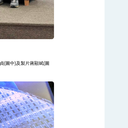
(圖中)及製片蔣顯斌(圖