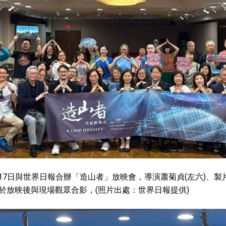
17日與世界日報合辦「造山者」放映會，導演蕭菊貞(左六)、製
)於放映後與現場觀眾合影，(照片出處：世界日報提供)