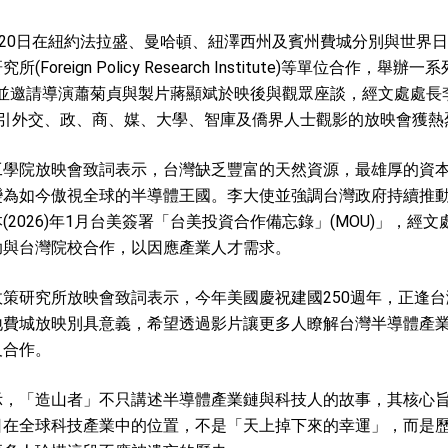
：自由世界 需要台灣，團結合作方能守護繁榮
至20日在紐約法拉盛、曼哈頓、紐澤西州及賓州費城分別與世界
外交部長林佳龍出席《台灣光華雜誌》50週年慶「見證蛻變，分享世界的光華」開幕
oreign Policy Research Institute)等單位合作，
會 說明臺美合作三大戰略方向 盼與民主夥伴共同引領 下一個世代的
ey)放映會，並邀請導演蕭菊貞與製片蔣顯斌於映後與觀眾座談，經文處
吸引外交、政、商、媒、大學、智庫及僑界人士觀影的放映會獲熱
訪，闡述印太安全局勢，籲深化台印尼半導體供應鏈合作
臺灣重要合作夥伴
工學院放映會致詞表示，台灣缺乏豐富的天然資源，最雄厚的資
變為如今傲視全球的半導體王國。李大使並強調台灣政府持續推
蓋耶哥訪問團
2026)年1月台美簽署「台美投資合作備忘錄」(MOU)」，經
爾基金會」訪問團一行，深化跨大西洋戰略夥伴關係
助與台灣院校合作，以因應產業人才需求。
時間完成「臺美對等貿易協定」簽署
策研究所放映會致詞表示，今年美國慶祝建國250週年，正逢台
地費城放映別具意義，希望透過影片讓更多人瞭解台灣半導體產
取得有利戰略地位 全力支持「臺美對等貿易協定」簽署
及合作。
雄厚數位實力，達成固邦榮邦目標
示，「造山者」不只講述半導體產業鏈與科技人的故事，其核心
濟合作策略小組」跨部會會議
日在全球科技產業中的位置，不是「天上掉下來的幸運」，而是
度支持「總合外交」與台歐美日關係深化