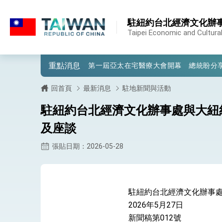
:::
外交部重要言論
:::
駐紐約台北經濟文化辦
我國政府將在美國亞利桑納州設立「駐鳳
Taipei Economic and Cultural
第一屆亞太在宅醫療大會開幕 總統盼分
重點消息
外交部發布WHA文宣影片「台灣醫療點
總統出訪史瓦帝尼返國談話 強調臺灣人
回首頁
最新消息
駐地新聞與活動
堅定走向世界 賴總統抵達史瓦帝尼王國進
駐紐約台北經濟文化辦事處與大紐
總統與五院院長新春茶敘 盼化分歧為團
及座談
總統農曆春節談話
張貼日期：2026-05-28
台美貿易協議完成簽署達成6大目標、創5
臺美簽署「對等貿易協定」確立對等關稅15
駐紐約台北經濟文化辦事
總統接受「法新社」（AFP）專訪內容
2026年5月27日
新聞稿第012號