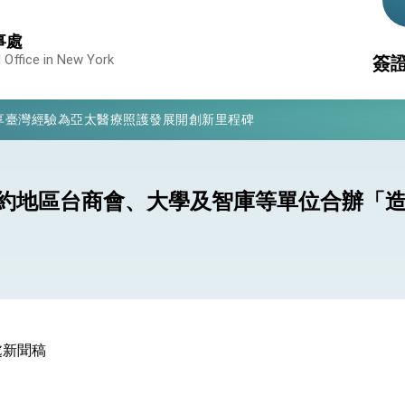
事處
凰城辦事處」，進一步深化台美交流合作
 Office in New York
簽
享臺灣經驗為亞太醫療照護發展開創新里程碑
亮世界」及「台灣智慧醫療與健康產業展」預告短片，向世界展現台灣守
重
駐
有權利走向世界 盼與理念相近國家共同維護國際秩序
文
消
構
行國是訪問
約地區台商會、大學及智庫等單位合辦「
無
結、為國家邁出合作第一步
大歷史性突破 總統強調將以3大面向加速臺灣經濟轉型升級 籲請立
%且不疊加 我輸美2072項產品豁免對等關稅
處新聞稿