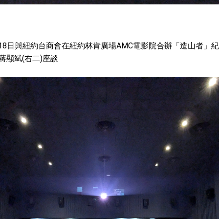
18日與紐約台商會在紐約林肯廣場AMC電影院合辦「造山者」
蔣顯斌(右二)座談