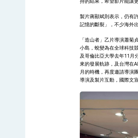
持的結果，希望影片能讓
製片蔣顯斌則表示，仍有
總統主持「守護民主台灣國安行動方案」
記憶的斷裂」，不少海外
變局中 奮起的新臺灣 總統發表國慶演
「造山者」乙片導演蕭菊貞
小島，蛻變為在全球科技競
總統發表執政周年談話 盼面對未來挑戰
及哥倫比亞大學去年11月
賴總統就職演說影片
來的發展軌跡，及台灣在A
月的時機，再度邀請導演
總統重要談話
導演及製片互動，國際文宣
外交部重要言論
我國政府將在美國亞利桑納州設立「駐鳳