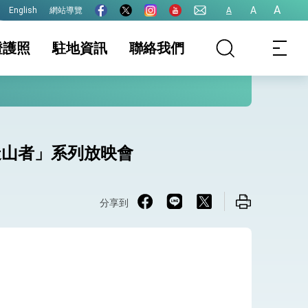
A
A
網站導覽
A
English
證護照
駐地資訊
聯絡我們
護全球健康的創新能量
要領務資訊公告
地基本資料
護照
簽證及入境須知
簽證
生活資訊
件證明
保及性平諮詢機
入國證明書
行事曆
港、澳及大陸人士
造山者」系列放映會
戶籍國人
表格下載專區
領務懶人包臉書連
結
分享到
院全力支持並盡速通過