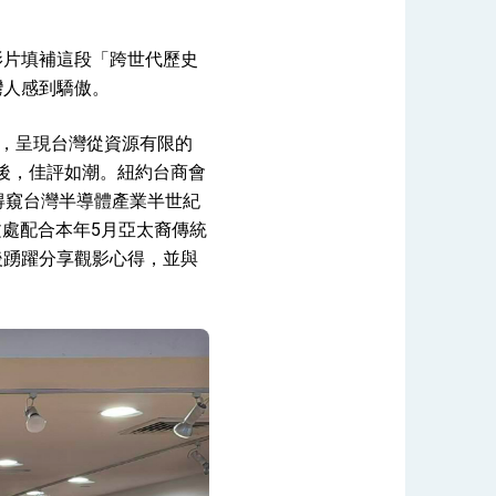
影片填補這段「跨世代歷史
灣人感到驕傲。
者，呈現台灣從資源有限的
映後，佳評如潮。紐約台商會
得窺台灣半導體產業半世紀
文處配合本年5月亞太裔傳統
後踴躍分享觀影心得，並與