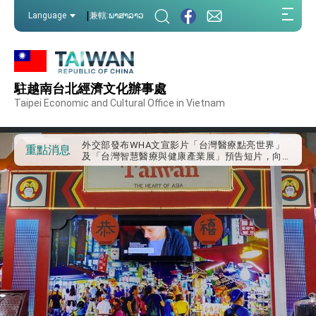
:::
|
Language
兼轄:ພາສາລາວ
:::
外交部重要言論
駐越南台北經濟文化辦事處
我國政府將在美國亞利桑納州設立「駐鳳凰城辦
事處」，進一步深化台美交流合作
Taipei Economic and Cultural Office in Vietnam
第一屆亞太在宅醫療大會開幕 總統盼分享臺灣
經驗為亞太醫療照護發展開創新里程碑
外交部發布WHA文宣影片「台灣醫療點亮世界」
重點消息
及「台灣智慧醫療與健康產業展」預告短片，向
世界展現台灣守護全球健康的創新能量
總統出訪史瓦帝尼返國談話 強調臺灣人有權利
走向世界 盼與理念相近國家共同維護國際秩序
堅定走向世界 賴總統抵達史瓦帝尼王國進行國是
訪問
總統與五院院長新春茶敘 盼化分歧為團結、為
國家邁出合作第一步
總統農曆春節談話
台美貿易協議完成簽署達成6大目標、創5大歷史
性突破 總統強調將以3大面向加速臺灣經濟轉型
升級 籲請立院全力支持並盡速通過
臺美簽署「對等貿易協定」確立對等關稅15%且不