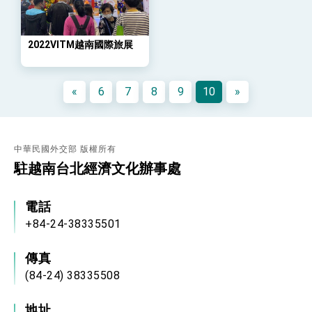
位實力，達成固邦榮邦目標
外交部長林佳龍主持第35次「參與亞太經濟合作
策略小組」跨部會會議
2022VITM越南國際旅展
民調顯示多數國人滿意政府外交表現，高度支持
「總合外交」與台歐美日關係深化
總統以「韌性之島，希望之光」為題發表2026新
年談話
«
6
7
8
9
10
»
總統主持「守護民主台灣國安行動方案」記者
會 強調以實力守護台海和平 以決心掌握國家
命運
變局中 奮起的新臺灣 總統發表國慶演說
中華民國外交部 版權所有
總統發表執政周年談話 盼面對未來挑戰 堅持
駐越南台北經濟文化辦事處
團結 迎風轉型 穩健前行
賴總統就職演說影片
電話
總統重要談話
+84-24-38335501
外交部重要言論
傳真
我國政府將在美國亞利桑納州設立「駐鳳凰城辦
(84-24) 38335508
事處」，進一步深化台美交流合作
地址