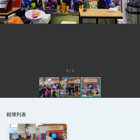
疊加 我輸美2072項產品豁免對等關稅
總統接受「法新社」（AFP）專訪內容
外交部長林佳龍於《外交事務》撰文指出：自由
世界 需要台灣，團結合作方能守護繁榮
外交部長林佳龍出席《台灣光華雜誌》50週年慶
「見證蛻變，分享世界的光華」開幕式，期許數
位轉 型迎向下個50年
總統主持「台美經濟繁榮夥伴對話」記者會 說
明臺美合作三大戰略方向 盼與民主夥伴共同引
領 下一個世代的繁榮
外交部長林佳龍接受印尼「時代雜誌」專訪，闡
述印太安全局勢，籲深化台印尼半導體供應鏈合
3 / 3
作
副總統接見美參議員蓋耶哥 強調美國是臺灣重
要合作夥伴
外交部長林佳龍午宴歡迎美國聯邦參議員蓋耶哥
訪問團
外交部長林佳龍接見美國智庫「德國馬歇爾基金
會」訪問團一行，深化跨大西洋戰略夥伴關係
臺美經貿談判獲階段性成果 卓揆期勉爭取時間完
相簿列表
成「臺美對等貿易協定」簽署
卓揆：臺美關稅談判階段性結果有助臺灣取得有
利戰略地位 全力支持「臺美對等貿易協定」簽署
外交部與數位發展部攜手合作，整合台灣雄厚數