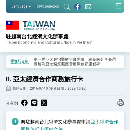
:::
|
Language
兼轄:ພາສາລາວ
:::
駐越南台北經濟文化辦事處
外交部重要言論
Taipei Economic and Cultural Office in Vietnam
我國政府將在美國亞利桑納州設立「駐鳳凰城辦
事處」，進一步深化台美交流合作
第一屆亞太在宅醫療大會開幕 總統盼分享臺灣
重點消息
經驗為亞太醫療照護發展開創新里程碑
外交部發布WHA文宣影片「台灣醫療點亮世界」
及「台灣智慧醫療與健康產業展」預告短片，向
II. 亞太經濟合作商務旅行卡
世界展現台灣守護全球健康的創新能量
總統出訪史瓦帝尼返國談話 強調臺灣人有權利
走向世界 盼與理念相近國家共同維護國際秩序
張貼日期：2016-07-10 (更新日期：2022-10-26)
堅定走向世界 賴總統抵達史瓦帝尼王國進行國是
訪問
分享到
總統與五院院長新春茶敘 盼化分歧為團結、為
國家邁出合作第一步
總統農曆春節談話
向駐越南台北經濟文化辦事處申請
亞太經濟合作
商務旅行卡須備文件
台美貿易協議完成簽署達成6大目標、創5大歷史