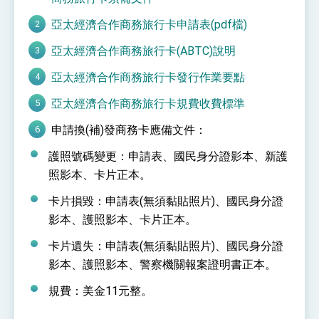
性突破 總統強調將以3大面向加速臺灣經濟轉型
升級 籲請立院全力支持並盡速通過
亞太經濟合作商務旅行卡申請表(pdf檔)
臺美簽署「對等貿易協定」確立對等關稅15%且不
疊加 我輸美2072項產品豁免對等關稅
亞太經濟合作商務旅行卡(ABTC)說明
總統接受「法新社」（AFP）專訪內容
亞太經濟合作商務旅行卡發行作業要點
外交部長林佳龍於《外交事務》撰文指出：自由
世界 需要台灣，團結合作方能守護繁榮
亞太經濟合作商務旅行卡規費收費標準
外交部長林佳龍出席《台灣光華雜誌》50週年慶
「見證蛻變，分享世界的光華」開幕式，期許數
申請換(補)發商務卡應備文件：
位轉 型迎向下個50年
總統主持「台美經濟繁榮夥伴對話」記者會 說
明臺美合作三大戰略方向 盼與民主夥伴共同引
護照號碼變更：申請表、國民身分證影本、新護
領 下一個世代的繁榮
外交部長林佳龍接受印尼「時代雜誌」專訪，闡
照影本、卡片正本。
述印太安全局勢，籲深化台印尼半導體供應鏈合
作
外交部長林佳龍午宴歡迎美國聯邦參議員蓋耶哥
卡片損毀：申請表(無須黏貼照片)、國民身分證
訪問團
影本、護照影本、卡片正本。
外交部長林佳龍接見美國智庫「德國馬歇爾基金
會」訪問團一行，深化跨大西洋戰略夥伴關係
卡片遺失：申請表(無須黏貼照片)、國民身分證
臺美經貿談判獲階段性成果 卓揆期勉爭取時間完
影本、護照影本、警察機關報案證明書正本。
成「臺美對等貿易協定」簽署
卓揆：臺美關稅談判階段性結果有助臺灣取得有
規費：美金11元整。
利戰略地位 全力支持「臺美對等貿易協定」簽署
外交部與數位發展部攜手合作，整合台灣雄厚數