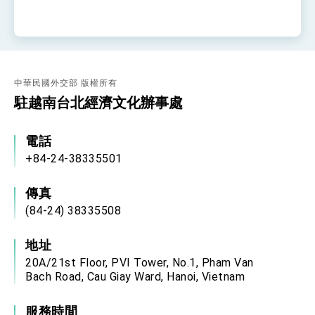
位實力，達成固邦榮邦目標
外交部長林佳龍主持第35次「參與亞太經濟合作
策略小組」跨部會會議
民調顯示多數國人滿意政府外交表現，高度支持
「總合外交」與台歐美日關係深化
總統以「韌性之島，希望之光」為題發表2026新
中華民國外交部 版權所有
年談話
駐越南台北經濟文化辦事處
總統主持「守護民主台灣國安行動方案」記者
會 強調以實力守護台海和平 以決心掌握國家
命運
變局中 奮起的新臺灣 總統發表國慶演說
電話
+84-24-38335501
總統發表執政周年談話 盼面對未來挑戰 堅持
團結 迎風轉型 穩健前行
傳真
賴總統就職演說影片
(84-24) 38335508
總統重要談話
地址
外交部重要言論
20A/21st Floor, PVI Tower, No.1, Pham Van
我國政府將在美國亞利桑納州設立「駐鳳凰城辦
Bach Road, Cau Giay Ward, Hanoi, Vietnam
事處」，進一步深化台美交流合作
服務時間