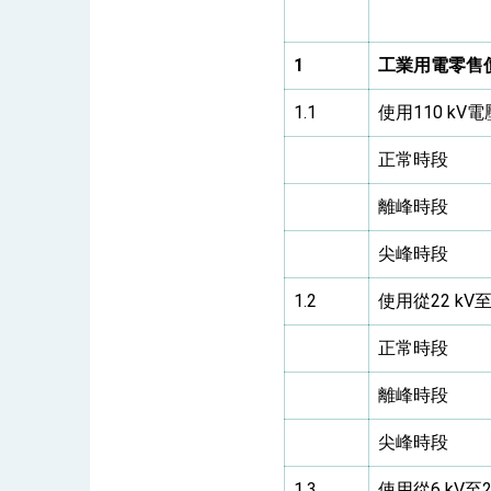
1
工業用電零售
總統主持「守護民主台灣國安行動方案」
1.1
使用110 kV
變局中 奮起的新臺灣 總統發表國慶演
正常時段
總統發表執政周年談話 盼面對未來挑戰
離峰時段
賴總統就職演說影片
尖峰時段
總統重要談話
1.2
使用從22 kV
外交部重要言論
我國政府將在美國亞利桑納州設立「駐鳳
正常時段
離峰時段
尖峰時段
1.3
使用從6 kV至