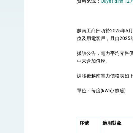
資料來源：
Quyết định 127
總統接受「法新社」（AFP）專訪內容
外交部長林佳龍於《外交事務》撰文指出
越南工商部頃於2025年5
總統主持「台美經濟繁榮夥伴對話」記者
位及用電客戶，且自2025
外交部長林佳龍接受印尼「時代雜誌」專
據該公告，電力平均零售價格為2
外交部長林佳龍午宴歡迎美國聯邦參議員
中未含加值稅。
外交部長林佳龍接見美國智庫「德國馬歇
調漲後越南電力價格表如
臺美經貿談判獲階段性成果 卓揆期勉爭取
單位：每度(kWh)/越盾)
卓揆：臺美關稅談判階段性結果有助臺灣
外交部與數位發展部攜手合作，整合台灣
外交部長林佳龍主持第35次「參與亞太經
序號
適用對象
民調顯示多數國人滿意政府外交表現，高