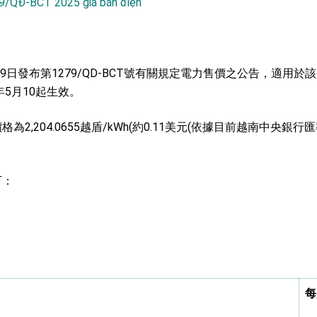
9/QĐ-BCT 2025 giá bán điện
：自由世界 需要台灣，團結合作方能守護繁榮
外交部長林佳龍出席《台灣光華雜誌》50週年慶「見證蛻變，分享世界的光華」開幕
月9日發布第1279/QD-BCT號有關規定電力售價之公告，適用
會 說明臺美合作三大戰略方向 盼與民主夥伴共同引領 下一個世代的
年5月10起生效。
訪，闡述印太安全局勢，籲深化台印尼半導體供應鏈合作
,204.0655越盾/kWh(約0.11美元(依據目前越南中央銀行匯率
蓋耶哥訪問團
爾基金會」訪問團一行，深化跨大西洋戰略夥伴關係
下：
時間完成「臺美對等貿易協定」簽署
取得有利戰略地位 全力支持「臺美對等貿易協定」簽署
雄厚數位實力，達成固邦榮邦目標
濟合作策略小組」跨部會會議
每
度支持「總合外交」與台歐美日關係深化