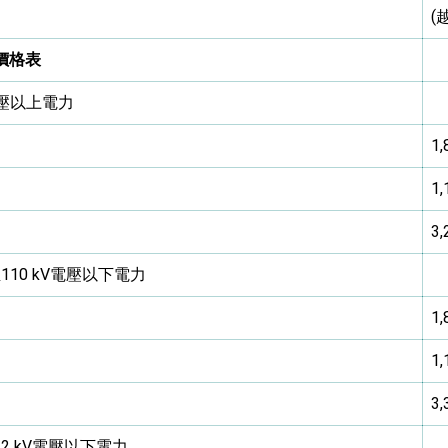
(
總統以「韌性之島，希望之光」為題發表2026新 年談話
價格表
記者會 強調以實力守護台海和平 以決心掌握國家命運
電壓以上電力
說
1,
 堅持團結 迎風轉型 穩健前行
1,
3,
至110 kV電壓以下電力
凰城辦事處」，進一步深化台美交流合作
1,
1,
3,
22 kV電壓以下電力