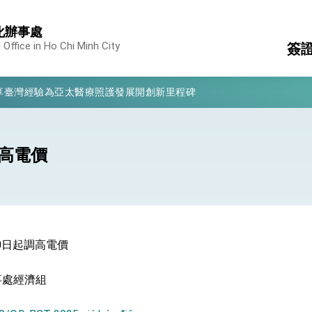
化辦事處
 Office in Ho Chi Minh City
簽
凰城辦事處」，進一步深化台美交流合作
享臺灣經驗為亞太醫療照護發展開創新里程碑
收
駐
亮世界」及「台灣智慧醫療與健康產業展」預告短片，向世界展現台灣守
護
消
構
有權利走向世界 盼與理念相近國家共同維護國際秩序
調高電價
簽
行國是訪問
結、為國家邁出合作第一步
柬
證
10日起調高電價
大歷史性突破 總統強調將以3大面向加速臺灣經濟轉型升級 籲請立
事處經濟組
%且不疊加 我輸美2072項產品豁免對等關稅