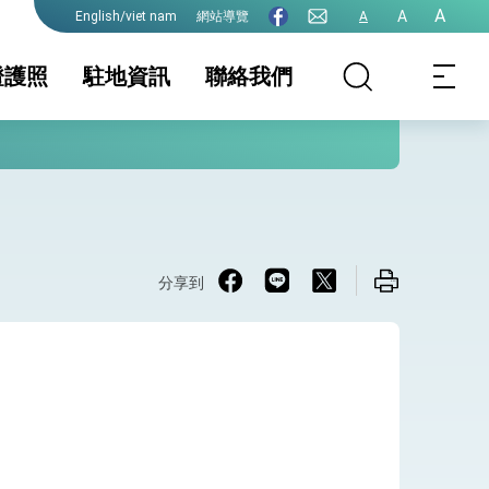
A
A
網站導覽
A
English/viet nam
證護照
駐地資訊
聯絡我們
發文時間
地基本資料
公告
簽證及入境須知
簽證須知
生活資訊
護全球健康的創新能量
照
保及性平諮詢機
國人與越籍人士結
行事曆
移工簽證
婚應備表格
證申請表下載區
文件證明表格下載
文件證明須知
分享到
區
埔寨人士申請簽
院全力支持並盡速通過