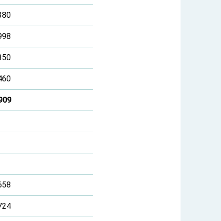
380
998
350
460
909
658
724