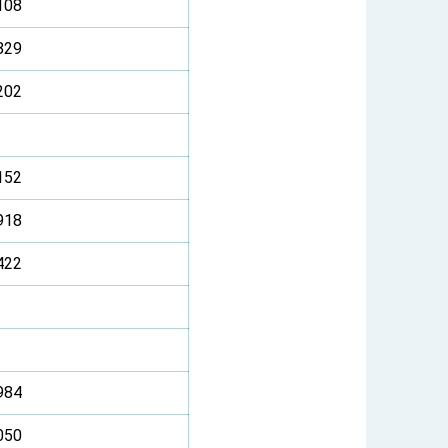
108
829
202
152
918
422
984
050