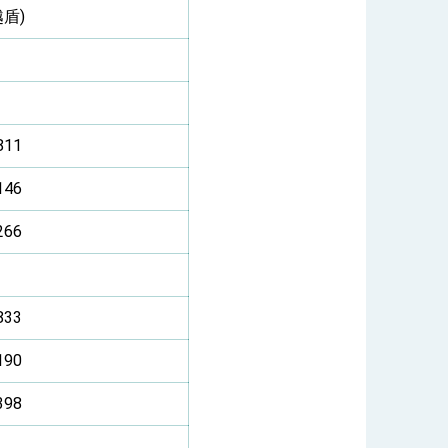
越盾)
811
146
266
833
190
398