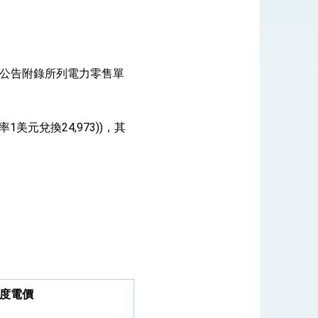
式，期許數位轉 型迎向下個50年
於該公告附錄所列電力零售單
繁榮
1美元兌換24,973))，其
度電價