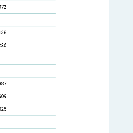
072
138
226
887
609
025