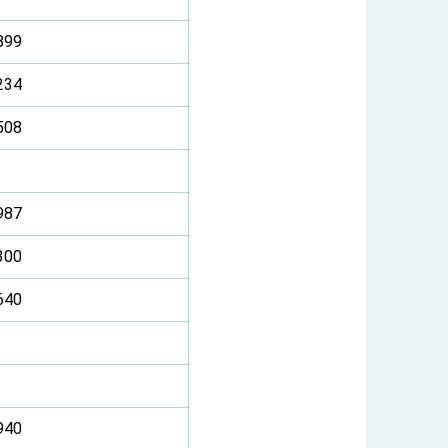
899
234
508
987
300
640
940