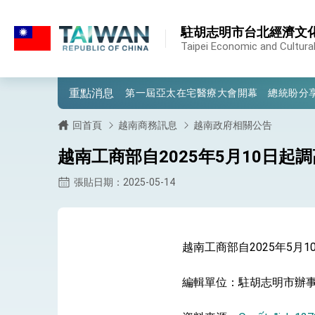
:::
:::
駐胡志明市台北經濟文
外交部重要言論
Taipei Economic and Cultural
我國政府將在美國亞利桑納州設立「駐鳳
重點消息
第一屆亞太在宅醫療大會開幕 總統盼分
外交部發布WHA文宣影片「台灣醫療點
回首頁
越南商務訊息
越南政府相關公告
總統出訪史瓦帝尼返國談話 強調臺灣人
越南工商部自2025年5月10日起
堅定走向世界 賴總統抵達史瓦帝尼王國進
張貼日期：2025-05-14
總統與五院院長新春茶敘 盼化分歧為團
總統農曆春節談話
越南工商部自2025年5月
台美貿易協議完成簽署達成6大目標、創5
編輯單位：駐胡志明市辦
臺美簽署「對等貿易協定」確立對等關稅15