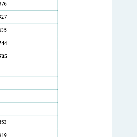
876
327
635
744
735
853
919