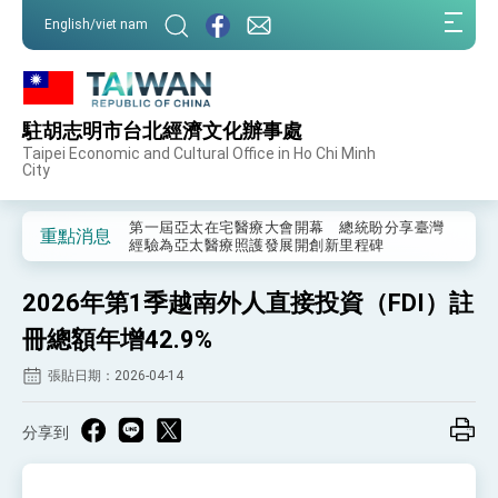
:::
English/viet nam
:::
駐胡志明市台北經濟文化辦事處
外交部重要言論
Taipei Economic and Cultural Office in Ho Chi Minh
City
我國政府將在美國亞利桑納州設立「駐鳳凰城辦
事處」，進一步深化台美交流合作
第一屆亞太在宅醫療大會開幕 總統盼分享臺灣
重點消息
經驗為亞太醫療照護發展開創新里程碑
外交部發布WHA文宣影片「台灣醫療點亮世界」
及「台灣智慧醫療與健康產業展」預告短片，向
2026年第1季越南外人直接投資（FDI）註
世界展現台灣守護全球健康的創新能量
總統出訪史瓦帝尼返國談話 強調臺灣人有權利
走向世界 盼與理念相近國家共同維護國際秩序
冊總額年增42.9%
堅定走向世界 賴總統抵達史瓦帝尼王國進行國是
張貼日期：2026-04-14
訪問
總統與五院院長新春茶敘 盼化分歧為團結、為
國家邁出合作第一步
分享到
總統農曆春節談話
台美貿易協議完成簽署達成6大目標、創5大歷史