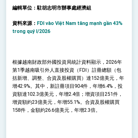
性突破 總統強調將以3大面向加速臺灣經濟轉型
編輯單位：駐胡志明市辦事處經濟組
升級 籲請立院全力支持並盡速通過
臺美簽署「對等貿易協定」確立對等關稅15%且不
疊加 我輸美2072項產品豁免對等關稅
資料來源：
FDI vào Vi
ệ
t Nam t
ă
ng m
ạ
nh g
ầ
n 43%
總統接受「法新社」（AFP）專訪內容
trong quý I/2026
外交部長林佳龍於《外交事務》撰文指出：自由
世界 需要台灣，團結合作方能守護繁榮
外交部長林佳龍出席《台灣光華雜誌》50週年慶
「見證蛻變，分享世界的光華」開幕式，期許數
位轉 型迎向下個50年
總統主持「台美經濟繁榮夥伴對話」記者會 說
根據越南財政部外國投資局統計資料顯示，2026年
明臺美合作三大戰略方向 盼與民主夥伴共同引
第1季越南吸引外人直接投資（FDI）註冊總額（包
領 下一個世代的繁榮
外交部長林佳龍接受印尼「時代雜誌」專訪，闡
括新增、調整、合資及股權購買）達152億美元，年
述印太安全局勢，籲深化台印尼半導體供應鏈合
作
外交部長林佳龍午宴歡迎美國聯邦參議員蓋耶哥
增42.9%。其中，新註冊項目904件，年增6.4%，投
訪問團
資額達102.3億美元，年增2.4倍；增資項目251件，
外交部長林佳龍接見美國智庫「德國馬歇爾基金
增資額約23億美元，年增55.1%。合資及股權購買
會」訪問團一行，深化跨大西洋戰略夥伴關係
158件，金額約26.6億美元，年增2.3倍。
臺美經貿談判獲階段性成果 卓揆期勉爭取時間完
成「臺美對等貿易協定」簽署
卓揆：臺美關稅談判階段性結果有助臺灣取得有
利戰略地位 全力支持「臺美對等貿易協定」簽署
外交部與數位發展部攜手合作，整合台灣雄厚數