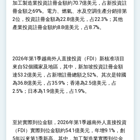
位實力，達成固邦榮邦目標
加工製造業投資註冊金額約70.7億美元，占新投資註
外交部長林佳龍主持第35次「參與亞太經濟合作
冊金額之69%。電力、燃氣、水及空調生產分銷排第
策略小組」跨部會會議
2位，投資註冊金額為22.8億美元，占22.3%；其他
民調顯示多數國人滿意政府外交表現，高度支持
「總合外交」與台歐美日關係深化
產業投資註冊金額約8.8億美元，占8.7%。
總統以「韌性之島，希望之光」為題發表2026新
年談話
總統主持「守護民主台灣國安行動方案」記者
會 強調以實力守護台海和平 以決心掌握國家
命運
2026年第1季越南外人直接投資（FDI）新核准項目
變局中 奮起的新臺灣 總統發表國慶演說
來自52個國家及地區，其中，新加坡投資註冊金額
總統發表執政周年談話 盼面對未來挑戰 堅持
達53.2億美元，占新增註冊總額之52%。其次是韓國
團結 迎風轉型 穩健前行
為36.8億美元，占35.9%；香港為2.5億美元，占
賴總統就職演說影片
2.5%；日本為1.9億美元，占1.9%。
總統重要談話
外交部重要言論
我國政府將在美國亞利桑納州設立「駐鳳凰城辦
至於實際到位金額，2026年第1季越南外人直接投資
事處」，進一步深化台美交流合作
（FDI）實際到位金額約54.1億美元，年增9.1%，創
5年以來第1季新高。其中，加工製造業實際到位金