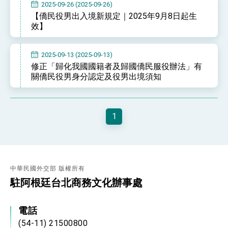
2025-09-26 (2025-09-26)
性突破 總統強調將以3大面向加速臺灣經濟轉型
升級 籲請立院全力支持並盡速通過
【僑民役男出入境新規定｜2025年9月8日起生
臺美簽署「對等貿易協定」確立對等關稅15%且不
效】
疊加 我輸美2072項產品豁免對等關稅
總統接受「法新社」（AFP）專訪內容
2025-09-13 (2025-09-13)
外交部長林佳龍於《外交事務》撰文指出：自由
修正「歸化我國國籍者及歸國僑民服役辦法」有
世界 需要台灣，團結合作方能守護繁榮
關僑民役男身分認定及役男出境須知
外交部長林佳龍出席《台灣光華雜誌》50週年慶
「見證蛻變，分享世界的光華」開幕式，期許數
位轉 型迎向下個50年
總統主持「台美經濟繁榮夥伴對話」記者會 說
明臺美合作三大戰略方向 盼與民主夥伴共同引
1
領 下一個世代的繁榮
外交部長林佳龍接受印尼「時代雜誌」專訪，闡
述印太安全局勢，籲深化台印尼半導體供應鏈合
作
外交部長林佳龍午宴歡迎美國聯邦參議員蓋耶哥
訪問團
外交部長林佳龍接見美國智庫「德國馬歇爾基金
中華民國外交部 版權所有
會」訪問團一行，深化跨大西洋戰略夥伴關係
駐阿根廷台北商務文化辦事處
臺美經貿談判獲階段性成果 卓揆期勉爭取時間完
成「臺美對等貿易協定」簽署
卓揆：臺美關稅談判階段性結果有助臺灣取得有
電話
利戰略地位 全力支持「臺美對等貿易協定」簽署
外交部與數位發展部攜手合作，整合台灣雄厚數
(54-11) 21500800