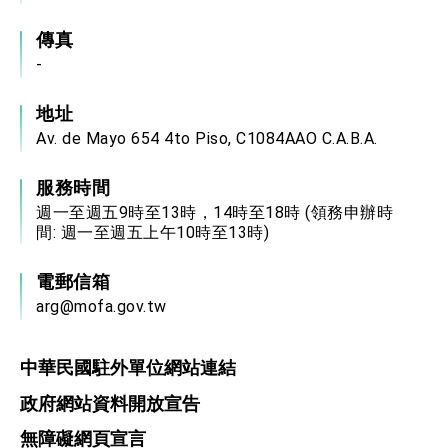
位實力，達成固邦榮邦目標
外交部長林佳龍主持第35次「參與亞太經濟合作
傳真
策略小組」跨部會會議
-
民調顯示多數國人滿意政府外交表現，高度支持
「總合外交」與台歐美日關係深化
總統以「韌性之島，希望之光」為題發表2026新
地址
年談話
Av. de Mayo 654 4to Piso, C1084AAO C.A.B.A.
總統主持「守護民主台灣國安行動方案」記者
會 強調以實力守護台海和平 以決心掌握國家
命運
服務時間
變局中 奮起的新臺灣 總統發表國慶演說
週一至週五9時至13時，14時至18時 (領務申辦時
總統發表執政周年談話 盼面對未來挑戰 堅持
間: 週一至週五上午10時至13時)
團結 迎風轉型 穩健前行
賴總統就職演說影片
電郵信箱
arg@mofa.gov.tw
總統重要談話
外交部重要言論
中華民國駐外單位網站連結
我國政府將在美國亞利桑納州設立「駐鳳凰城辦
政府網站資料開放宣告
事處」，進一步深化台美交流合作
無障礙網頁宣言