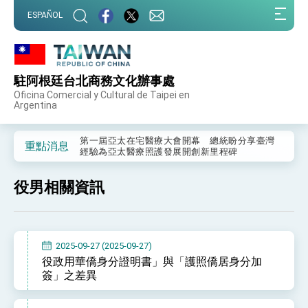
:::
ESPAÑOL
:::
駐阿根廷台北商務文化辦事處
外交部重要言論
Oficina Comercial y Cultural de Taipei en
Argentina
我國政府將在美國亞利桑納州設立「駐鳳凰城辦
事處」，進一步深化台美交流合作
第一屆亞太在宅醫療大會開幕 總統盼分享臺灣
重點消息
經驗為亞太醫療照護發展開創新里程碑
外交部發布WHA文宣影片「台灣醫療點亮世界」
及「台灣智慧醫療與健康產業展」預告短片，向
役男相關資訊
世界展現台灣守護全球健康的創新能量
總統出訪史瓦帝尼返國談話 強調臺灣人有權利
走向世界 盼與理念相近國家共同維護國際秩序
堅定走向世界 賴總統抵達史瓦帝尼王國進行國是
訪問
2025-09-27 (2025-09-27)
總統與五院院長新春茶敘 盼化分歧為團結、為
役政用華僑身分證明書」與「護照僑居身分加
國家邁出合作第一步
簽」之差異
總統農曆春節談話
台美貿易協議完成簽署達成6大目標、創5大歷史