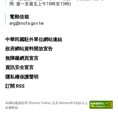
位實力，達成固邦榮邦目標
間: 週一至週五上午10時至13時)
外交部長林佳龍主持第35次「參與亞太經濟合作
策略小組」跨部會會議
電郵信箱
民調顯示多數國人滿意政府外交表現，高度支持
「總合外交」與台歐美日關係深化
arg@mofa.gov.tw
總統以「韌性之島，希望之光」為題發表2026新
年談話
中華民國駐外單位網站連結
總統主持「守護民主台灣國安行動方案」記者
會 強調以實力守護台海和平 以決心掌握國家
命運
政府網站資料開放宣告
變局中 奮起的新臺灣 總統發表國慶演說
無障礙網頁宣言
總統發表執政周年談話 盼面對未來挑戰 堅持
團結 迎風轉型 穩健前行
資訊安全宣言
賴總統就職演說影片
隱私權保護聲明
總統重要談話
訂閱 RSS
外交部重要言論
我國政府將在美國亞利桑納州設立「駐鳳凰城辦
本網站建議使用 Chrome, Firefox, 以及 Microsoft Edge 以上
事處」，進一步深化台美交流合作
的瀏覽器。