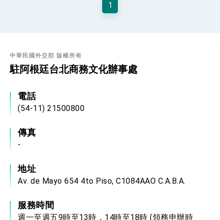
1
性突破 總統強調將以3大面向加速臺灣經濟轉型
升級 籲請立院全力支持並盡速通過
臺美簽署「對等貿易協定」確立對等關稅15%且不
疊加 我輸美2072項產品豁免對等關稅
總統接受「法新社」（AFP）專訪內容
中華民國外交部 版權所有
外交部長林佳龍於《外交事務》撰文指出：自由
世界 需要台灣，團結合作方能守護繁榮
駐阿根廷台北商務文化辦事處
外交部長林佳龍出席《台灣光華雜誌》50週年慶
「見證蛻變，分享世界的光華」開幕式，期許數
位轉 型迎向下個50年
電話
總統主持「台美經濟繁榮夥伴對話」記者會 說
明臺美合作三大戰略方向 盼與民主夥伴共同引
(54-11) 21500800
領 下一個世代的繁榮
外交部長林佳龍接受印尼「時代雜誌」專訪，闡
述印太安全局勢，籲深化台印尼半導體供應鏈合
傳真
作
外交部長林佳龍午宴歡迎美國聯邦參議員蓋耶哥
-
訪問團
外交部長林佳龍接見美國智庫「德國馬歇爾基金
會」訪問團一行，深化跨大西洋戰略夥伴關係
地址
臺美經貿談判獲階段性成果 卓揆期勉爭取時間完
Av. de Mayo 654 4to Piso, C1084AAO C.A.B.A.
成「臺美對等貿易協定」簽署
卓揆：臺美關稅談判階段性結果有助臺灣取得有
利戰略地位 全力支持「臺美對等貿易協定」簽署
服務時間
外交部與數位發展部攜手合作，整合台灣雄厚數
週一至週五9時至13時，14時至18時 (領務申辦時