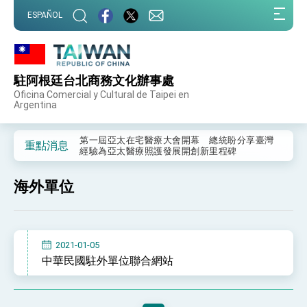
:::
ESPAÑOL
:::
駐阿根廷台北商務文化辦事處
外交部重要言論
Oficina Comercial y Cultural de Taipei en
Argentina
我國政府將在美國亞利桑納州設立「駐鳳凰城辦
事處」，進一步深化台美交流合作
第一屆亞太在宅醫療大會開幕 總統盼分享臺灣
重點消息
經驗為亞太醫療照護發展開創新里程碑
外交部發布WHA文宣影片「台灣醫療點亮世界」
及「台灣智慧醫療與健康產業展」預告短片，向
海外單位
世界展現台灣守護全球健康的創新能量
總統出訪史瓦帝尼返國談話 強調臺灣人有權利
走向世界 盼與理念相近國家共同維護國際秩序
堅定走向世界 賴總統抵達史瓦帝尼王國進行國是
訪問
2021-01-05
總統與五院院長新春茶敘 盼化分歧為團結、為
中華民國駐外單位聯合網站
國家邁出合作第一步
總統農曆春節談話
台美貿易協議完成簽署達成6大目標、創5大歷史