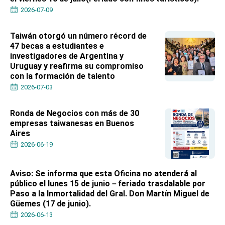
Affairs
2026-07-09
Taiwan government to open office in Arizona,
advancing Taiwan-US exchanges and
cooperation
Taiwán otorgó un número récord de
47 becas a estudiantes e
investigadores de Argentina y
Uruguay y reafirma su compromiso
con la formación de talento
2026-07-03
Ronda de Negocios con más de 30
empresas taiwanesas en Buenos
Aires
2026-06-19
Aviso: Se informa que esta Oficina no atenderá al
público el lunes 15 de junio－feriado trasdalable por
Paso a la Inmortalidad del Gral. Don Martín Miguel de
Güemes (17 de junio).
2026-06-13