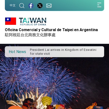
:::
中文
Oficina Comercial y Cultural de Taipei en Argentina
Important Remarks of the Ministry of Foreign
Affairs
駐阿根廷台北商務文化辦事處
Taiwan government to open office in Arizona,
advancing Taiwan-US exchanges and
cooperation
President Lai arrives in Kingdom of Eswatini
Hot News
for state visit
VP Hsiao addresses 41st Space Symposium
Taiwan’s economic growth is a priority for
President Lai
President Lai’s remarks for Lunar New Year
President Lai interviewed by AFP
President Lai holds press conference on
Taiwan- US Economic Prosperity Partnership
Dialogue
FM Lin attends Taiwan Panorama exhibit at