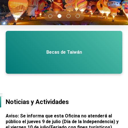
TIBE
President Lai meets US delegation led by
Senator Ruben Gallego
MOFA, MODA team up to promote integrated
diplomacy
EY details tariff negotiations with U.S.
FM Lin hosts ABAC representatives
Becas de Taiwán
MOFA poll shows widespread support for
government diplomacy approach
President Lai delivers 2026 New Year’s
Address
Presidential Office thanks US President
Trump for signing Taiwan Assurance
Implementation Act
President Lai delivers 2025 National Day
:::
Address
Noticias y Actividades
Presidential Inauguration Speech
Aviso: Se informa que esta Oficina no atenderá al
Major speeches
público el jueves 9 de julio (Día de la Independencia) y
Important Remarks of the Ministry of Foreign
el viernes 10 de julio(Feriado con fines turísticos).