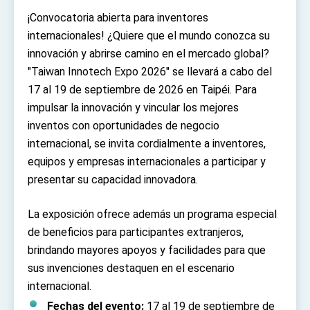
TIBE
¡Convocatoria abierta para inventores
President Lai meets US delegation led by
internacionales! ¿Quiere que el mundo conozca su
Senator Ruben Gallego
innovación y abrirse camino en el mercado global?
MOFA, MODA team up to promote integrated
diplomacy
"Taiwan Innotech Expo 2026" se llevará a cabo del
EY details tariff negotiations with U.S.
17 al 19 de septiembre de 2026 en Taipéi. Para
impulsar la innovación y vincular los mejores
FM Lin hosts ABAC representatives
inventos con oportunidades de negocio
MOFA poll shows widespread support for
internacional, se invita cordialmente a inventores,
government diplomacy approach
equipos y empresas internacionales a participar y
President Lai delivers 2026 New Year’s
Address
presentar su capacidad innovadora.
Presidential Office thanks US President
Trump for signing Taiwan Assurance
La exposición ofrece además un programa especial
Implementation Act
President Lai delivers 2025 National Day
Address
de beneficios para participantes extranjeros,
brindando mayores apoyos y facilidades para que
Presidential Inauguration Speech
sus invenciones destaquen en el escenario
Major speeches
internacional.
Important Remarks of the Ministry of Foreign
Fechas del evento:
17 al 19 de septiembre de