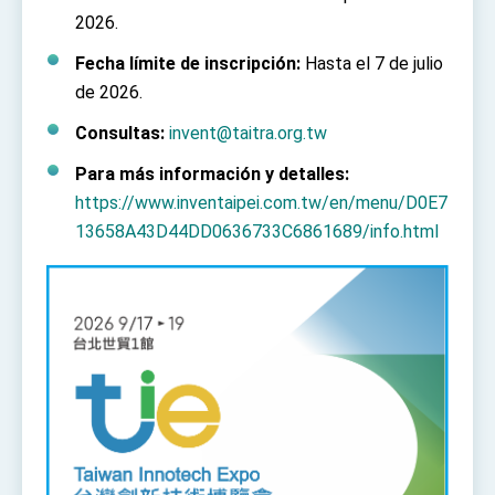
Affairs
2026.
Taiwan government to open office in Arizona,
advancing Taiwan-US exchanges and
Fecha límite de inscripción:
Hasta el 7 de julio
cooperation
de 2026.
Consultas:
invent@taitra.org.tw
Para más información y detalles:
https://www.inventaipei.com.tw/en/menu/D0E7
13658A43D44DD0636733C6861689/info.html