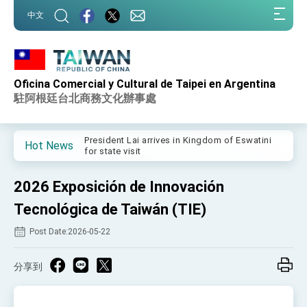
:::
中文
:::
Oficina Comercial y Cultural de Taipei en Argentina
Important Remarks of the Ministry of Foreign
Affairs
駐阿根廷台北商務文化辦事處
Taiwan government to open office in Arizona,
advancing Taiwan-US exchanges and
cooperation
President Lai arrives in Kingdom of Eswatini
Hot News
for state visit
VP Hsiao addresses 41st Space Symposium
2026 Exposición de Innovación
Taiwan’s economic growth is a priority for
President Lai
Tecnológica de Taiwán (TIE)
President Lai’s remarks for Lunar New Year
Post Date:2026-05-22
President Lai interviewed by AFP
分享到
President Lai holds press conference on
Taiwan- US Economic Prosperity Partnership
Dialogue
FM Lin attends Taiwan Panorama exhibit at