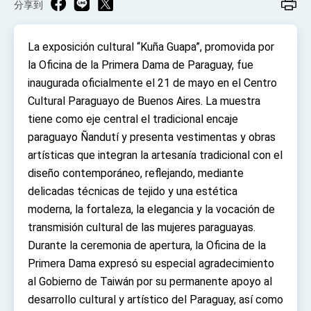
分享到
TIBE
President Lai meets US delegation led by
Senator Ruben Gallego
La exposición cultural “Kuña Guapa”, promovida por
MOFA, MODA team up to promote integrated
la Oficina de la Primera Dama de Paraguay, fue
diplomacy
inaugurada oficialmente el 21 de mayo en el Centro
EY details tariff negotiations with U.S.
Cultural Paraguayo de Buenos Aires. La muestra
FM Lin hosts ABAC representatives
tiene como eje central el tradicional encaje
paraguayo Ñandutí y presenta vestimentas y obras
MOFA poll shows widespread support for
government diplomacy approach
artísticas que integran la artesanía tradicional con el
President Lai delivers 2026 New Year’s
diseño contemporáneo, reflejando, mediante
Address
delicadas técnicas de tejido y una estética
Presidential Office thanks US President
Trump for signing Taiwan Assurance
moderna, la fortaleza, la elegancia y la vocación de
Implementation Act
President Lai delivers 2025 National Day
transmisión cultural de las mujeres paraguayas.
Address
Durante la ceremonia de apertura, la Oficina de la
Presidential Inauguration Speech
Primera Dama expresó su especial agradecimiento
al Gobierno de Taiwán por su permanente apoyo al
Major speeches
desarrollo cultural y artístico del Paraguay, así como
Important Remarks of the Ministry of Foreign