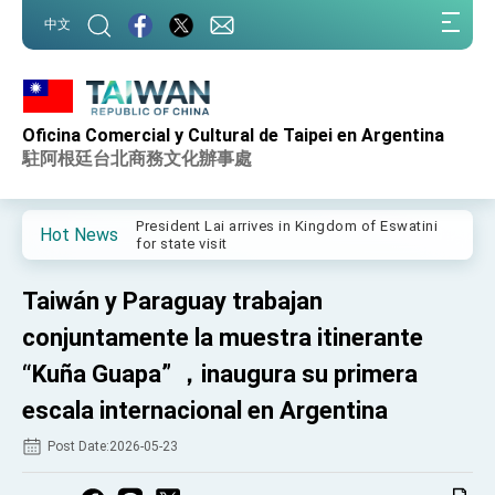
:::
中文
:::
Oficina Comercial y Cultural de Taipei en Argentina
Important Remarks of the Ministry of Foreign
Affairs
駐阿根廷台北商務文化辦事處
Taiwan government to open office in Arizona,
advancing Taiwan-US exchanges and
cooperation
President Lai arrives in Kingdom of Eswatini
Hot News
for state visit
VP Hsiao addresses 41st Space Symposium
Taiwán y Paraguay trabajan
Taiwan’s economic growth is a priority for
President Lai
conjuntamente la muestra itinerante
President Lai’s remarks for Lunar New Year
“Kuña Guapa” ，inaugura su primera
escala internacional en Argentina
President Lai interviewed by AFP
Post Date:2026-05-23
President Lai holds press conference on
Taiwan- US Economic Prosperity Partnership
Dialogue
FM Lin attends Taiwan Panorama exhibit at