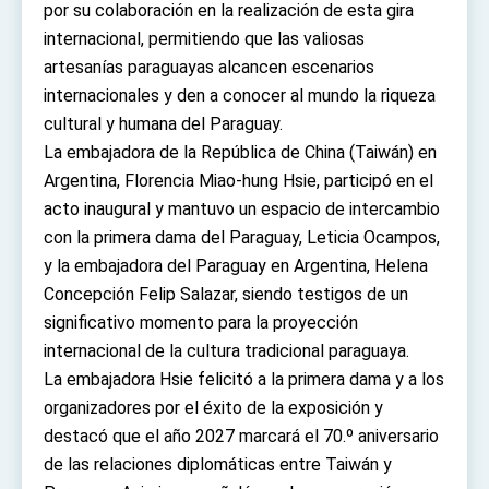
Affairs
por su colaboración en la realización de esta gira
Taiwan government to open office in Arizona,
internacional, permitiendo que las valiosas
advancing Taiwan-US exchanges and
artesanías paraguayas alcancen escenarios
cooperation
internacionales y den a conocer al mundo la riqueza
cultural y humana del Paraguay.
La embajadora de la República de China (Taiwán) en
Argentina, Florencia Miao-hung Hsie, participó en el
acto inaugural y mantuvo un espacio de intercambio
con la primera dama del Paraguay, Leticia Ocampos,
y la embajadora del Paraguay en Argentina, Helena
Concepción Felip Salazar, siendo testigos de un
significativo momento para la proyección
internacional de la cultura tradicional paraguaya.
La embajadora Hsie felicitó a la primera dama y a los
organizadores por el éxito de la exposición y
destacó que el año 2027 marcará el 70.º aniversario
de las relaciones diplomáticas entre Taiwán y