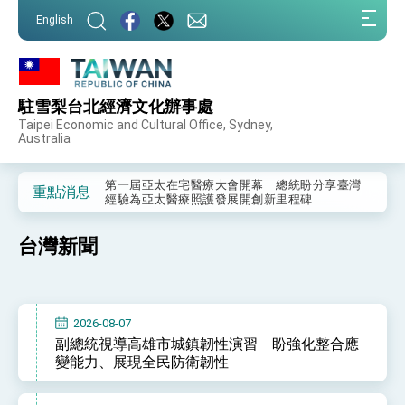
:::
English
:::
駐雪梨台北經濟文化辦事處
外交部重要言論
Taipei Economic and Cultural Office, Sydney,
Australia
我國政府將在美國亞利桑納州設立「駐鳳凰城辦
事處」，進一步深化台美交流合作
第一屆亞太在宅醫療大會開幕 總統盼分享臺灣
重點消息
經驗為亞太醫療照護發展開創新里程碑
外交部發布WHA文宣影片「台灣醫療點亮世界」
及「台灣智慧醫療與健康產業展」預告短片，向
台灣新聞
世界展現台灣守護全球健康的創新能量
總統出訪史瓦帝尼返國談話 強調臺灣人有權利
走向世界 盼與理念相近國家共同維護國際秩序
堅定走向世界 賴總統抵達史瓦帝尼王國進行國是
訪問
2026-08-07
總統與五院院長新春茶敘 盼化分歧為團結、為
副總統視導高雄市城鎮韌性演習 盼強化整合應
國家邁出合作第一步
變能力、展現全民防衛韌性
總統農曆春節談話
台美貿易協議完成簽署達成6大目標、創5大歷史