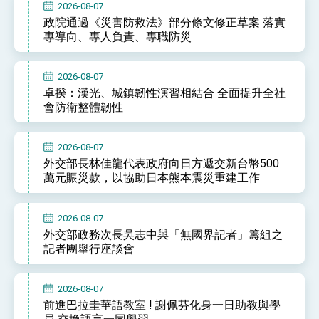
2026-08-07
性突破 總統強調將以3大面向加速臺灣經濟轉型
升級 籲請立院全力支持並盡速通過
政院通過《災害防救法》部分條文修正草案 落實
臺美簽署「對等貿易協定」確立對等關稅15%且不
專導向、專人負責、專職防災
疊加 我輸美2072項產品豁免對等關稅
總統接受「法新社」（AFP）專訪內容
2026-08-07
外交部長林佳龍於《外交事務》撰文指出：自由
卓揆：漢光、城鎮韌性演習相結合 全面提升全社
世界 需要台灣，團結合作方能守護繁榮
會防衛整體韌性
外交部長林佳龍出席《台灣光華雜誌》50週年慶
「見證蛻變，分享世界的光華」開幕式，期許數
位轉 型迎向下個50年
總統主持「台美經濟繁榮夥伴對話」記者會 說
2026-08-07
明臺美合作三大戰略方向 盼與民主夥伴共同引
外交部長林佳龍代表政府向日方遞交新台幣500
領 下一個世代的繁榮
外交部長林佳龍接受印尼「時代雜誌」專訪，闡
萬元賑災款，以協助日本熊本震災重建工作
述印太安全局勢，籲深化台印尼半導體供應鏈合
作
外交部長林佳龍午宴歡迎美國聯邦參議員蓋耶哥
訪問團
2026-08-07
外交部長林佳龍接見美國智庫「德國馬歇爾基金
外交部政務次長吳志中與「無國界記者」籌組之
會」訪問團一行，深化跨大西洋戰略夥伴關係
記者團舉行座談會
臺美經貿談判獲階段性成果 卓揆期勉爭取時間完
成「臺美對等貿易協定」簽署
卓揆：臺美關稅談判階段性結果有助臺灣取得有
2026-08-07
利戰略地位 全力支持「臺美對等貿易協定」簽署
前進巴拉圭華語教室 ! 謝佩芬化身一日助教與學
外交部與數位發展部攜手合作，整合台灣雄厚數