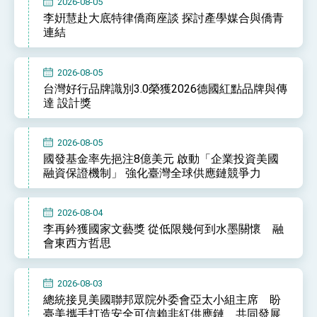
2026-08-05
李姸慧赴大底特律僑商座談 探討產學媒合與僑青
連結
2026-08-05
台灣好行品牌識別3.0榮獲2026德國紅點品牌與傳
達 設計獎
2026-08-05
國發基金率先挹注8億美元 啟動「企業投資美國
融資保證機制」 強化臺灣全球供應鏈競爭力
2026-08-04
李再鈐獲國家文藝獎 從低限幾何到水墨關懷 融
會東西方哲思
2026-08-03
總統接見美國聯邦眾院外委會亞太小組主席 盼
臺美攜手打造安全可信賴非紅供應鏈 共同發展