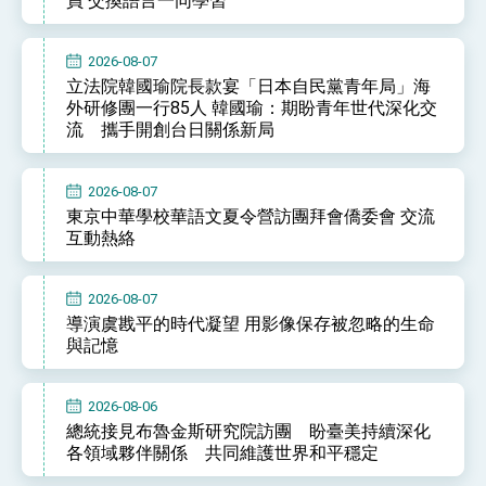
員 交換語言一同學習
位實力，達成固邦榮邦目標
外交部長林佳龍主持第35次「參與亞太經濟合作
策略小組」跨部會會議
2026-08-07
民調顯示多數國人滿意政府外交表現，高度支持
立法院韓國瑜院長款宴「日本自民黨青年局」海
「總合外交」與台歐美日關係深化
外研修團一行85人 韓國瑜：期盼青年世代深化交
總統以「韌性之島，希望之光」為題發表2026新
流 攜手開創台日關係新局
年談話
總統主持「守護民主台灣國安行動方案」記者
會 強調以實力守護台海和平 以決心掌握國家
2026-08-07
命運
變局中 奮起的新臺灣 總統發表國慶演說
東京中華學校華語文夏令營訪團拜會僑委會 交流
互動熱絡
總統發表執政周年談話 盼面對未來挑戰 堅持
團結 迎風轉型 穩健前行
2026-08-07
賴總統就職演說影片
導演虞戡平的時代凝望 用影像保存被忽略的生命
總統重要談話
與記憶
外交部重要言論
2026-08-06
我國政府將在美國亞利桑納州設立「駐鳳凰城辦
總統接見布魯金斯研究院訪團 盼臺美持續深化
事處」，進一步深化台美交流合作
各領域夥伴關係 共同維護世界和平穩定