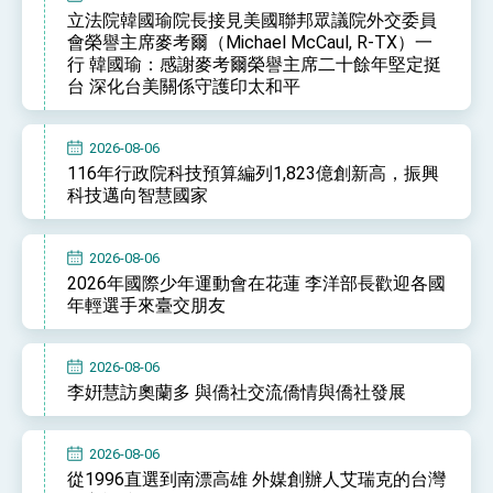
立法院韓國瑜院長接見美國聯邦眾議院外交委員
會榮譽主席麥考爾（Michael McCaul, R-TX）一
行 韓國瑜：感謝麥考爾榮譽主席二十餘年堅定挺
台 深化台美關係守護印太和平
2026-08-06
116年行政院科技預算編列1,823億創新高，振興
科技邁向智慧國家
2026-08-06
2026年國際少年運動會在花蓮 李洋部長歡迎各國
年輕選手來臺交朋友
2026-08-06
李姸慧訪奧蘭多 與僑社交流僑情與僑社發展
2026-08-06
從1996直選到南漂高雄 外媒創辦人艾瑞克的台灣