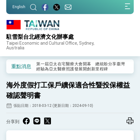
:::
English
:::
駐雪梨台北經濟文化辦事處
外交部重要言論
Taipei Economic and Cultural Office, Sydney,
Australia
我國政府將在美國亞利桑納州設立「駐鳳凰城辦
事處」，進一步深化台美交流合作
第一屆亞太在宅醫療大會開幕 總統盼分享臺灣
重點消息
經驗為亞太醫療照護發展開創新里程碑
外交部發布WHA文宣影片「台灣醫療點亮世界」
及「台灣智慧醫療與健康產業展」預告短片，向
海外度假打工保戶續保適合性暨投保權益
世界展現台灣守護全球健康的創新能量
總統出訪史瓦帝尼返國談話 強調臺灣人有權利
走向世界 盼與理念相近國家共同維護國際秩序
確認聲明書
堅定走向世界 賴總統抵達史瓦帝尼王國進行國是
張貼日期：2018-03-12 (更新日期：2024-09-10)
訪問
總統與五院院長新春茶敘 盼化分歧為團結、為
國家邁出合作第一步
分享到
總統農曆春節談話
台美貿易協議完成簽署達成6大目標、創5大歷史