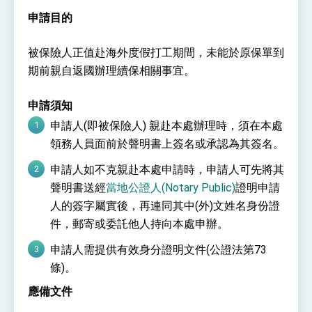
性突破 總統強調將以3大面向加速臺灣經濟轉型
申請目的
升級 籲請立院全力支持並盡速通過
臺美簽署「對等貿易協定」確立對等關稅15%且不
疊加 我輸美2072項產品豁免對等關稅
被保險人正值赴海外度假打工期間，未能於原保單到
總統接受「法新社」（AFP）專訪內容
期前親自返國辦理續保相關事宜。
外交部長林佳龍於《外交事務》撰文指出：自由
世界 需要台灣，團結合作方能守護繁榮
申請須知
外交部長林佳龍出席《台灣光華雜誌》50週年慶
「見證蛻變，分享世界的光華」開幕式，期許數
申請人(即被保險人) 親赴本處辦理時，須在本處
位轉 型迎向下個50年
總統主持「台美經濟繁榮夥伴對話」記者會 說
領務人員面前於聲明書上簽名或承認為其簽名。
明臺美合作三大戰略方向 盼與民主夥伴共同引
領 下一個世代的繁榮
外交部長林佳龍接受印尼「時代雜誌」專訪，闡
申請人如不克親赴本處申請時，申請人可先將其
述印太安全局勢，籲深化台印尼半導體供應鏈合
聲明書送經
當地公證人(Notary Public)
證明申請
作
副總統接見美參議員蓋耶哥 強調美國是臺灣重
要合作夥伴
人的簽字屬實後，再連同其中(外)文姓名身份證
外交部長林佳龍午宴歡迎美國聯邦參議員蓋耶哥
件，郵寄或委託他人持向本處申辦。
訪問團
申請人需提供有效身分證明文件(公證法第73
外交部長林佳龍接見美國智庫「德國馬歇爾基金
會」訪問團一行，深化跨大西洋戰略夥伴關係
條)。
臺美經貿談判獲階段性成果 卓揆期勉爭取時間完
成「臺美對等貿易協定」簽署
應備文件
卓揆：臺美關稅談判階段性結果有助臺灣取得有