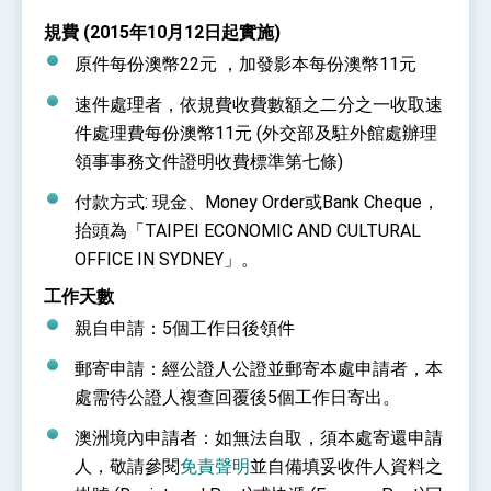
規費 (2015年10月12日起實施)
原件每份澳幣22元 ，加發影本每份澳幣11元
速件處理者，依規費收費數額之二分之一收取速
件處理費每份澳幣11元 (外交部及駐外館處辦理
領事事務文件證明收費標準第七條)
付款方式: 現金、Money Order或Bank Cheque，
抬頭為「TAIPEI ECONOMIC AND CULTURAL
OFFICE IN SYDNEY」。
工作天數
親自申請：5個工作日後領件
郵寄申請：經公證人公證並郵寄本處申請者，本
處需待公證人複查回覆後5個工作日寄出。
澳洲境內申請者：如無法自取，須本處寄還申請
人，敬請參閱
免責聲明
並自備填妥收件人資料之