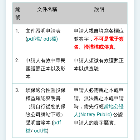
利戰略地位 全力支持「臺美對等貿易協定」簽署
編
文件名稱
說明
外交部與數位發展部攜手合作，整合台灣雄厚數
位實力，達成固邦榮邦目標
號
外交部長林佳龍主持第35次「參與亞太經濟合作
策略小組」跨部會會議
1.
文件證明申請表
申請人親自填寫各欄位
民調顯示多數國人滿意政府外交表現，高度支持
(
pdf檔
/
odt檔
)
並簽字，
不可是電子簽
「總合外交」與台歐美日關係深化
總統以「韌性之島，希望之光」為題發表2026新
名、掃描檔或傳真
。
年談話
總統主持「守護民主台灣國安行動方案」記者
2.
申請人有效中華民
申請人須繳有效護照正
會 強調以實力守護台海和平 以決心掌握國家
國護照正本以及影
本以供查驗
命運
變局中 奮起的新臺灣 總統發表國慶演說
本
總統發表執政周年談話 盼面對未來挑戰 堅持
團結 迎風轉型 穩健前行
3.
續保適合性暨投保
申請人必需親赴本處申
權益確認聲明書
請。無法親赴本處申請
賴總統就職演說影片
（請自行從您的保
時，需先行經
當地公證
總統重要談話
險公司網站下載）
人(Notary Public)
公證
聲明書範本 (
pdf
申請人的簽字屬實。
外交部重要言論
檔
/
odt檔
)
我國政府將在美國亞利桑納州設立「駐鳳凰城辦
事處」，進一步深化台美交流合作