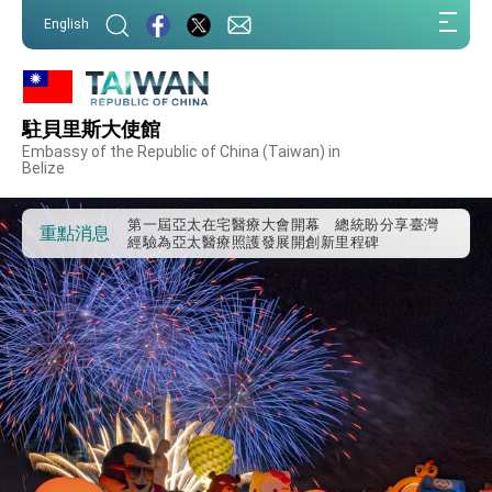
:::
English
駐貝里斯大使館
外交部重要言論
Embassy of the Republic of China (Taiwan) in
Belize
我國政府將在美國亞利桑納州設立「駐鳳凰城辦
事處」，進一步深化台美交流合作
第一屆亞太在宅醫療大會開幕 總統盼分享臺灣
重點消息
經驗為亞太醫療照護發展開創新里程碑
外交部發布WHA文宣影片「台灣醫療點亮世界」
及「台灣智慧醫療與健康產業展」預告短片，向
世界展現台灣守護全球健康的創新能量
總統出訪史瓦帝尼返國談話 強調臺灣人有權利
走向世界 盼與理念相近國家共同維護國際秩序
堅定走向世界 賴總統抵達史瓦帝尼王國進行國是
訪問
總統與五院院長新春茶敘 盼化分歧為團結、為
國家邁出合作第一步
總統農曆春節談話
台美貿易協議完成簽署達成6大目標、創5大歷史