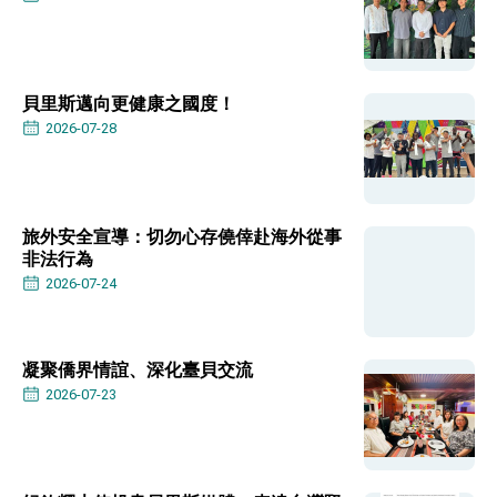
位實力，達成固邦榮邦目標
外交部長林佳龍主持第35次「參與亞太經濟合作
策略小組」跨部會會議
民調顯示多數國人滿意政府外交表現，高度支持
「總合外交」與台歐美日關係深化
貝里斯邁向更健康之國度！
總統以「韌性之島，希望之光」為題發表2026新
2026-07-28
年談話
總統主持「守護民主台灣國安行動方案」記者
會 強調以實力守護台海和平 以決心掌握國家
命運
變局中 奮起的新臺灣 總統發表國慶演說
旅外安全宣導：切勿心存僥倖赴海外從事
總統發表執政周年談話 盼面對未來挑戰 堅持
非法行為
團結 迎風轉型 穩健前行
2026-07-24
賴總統就職演說影片
總統重要談話
凝聚僑界情誼、深化臺貝交流
2026-07-23
外交部重要言論
我國政府將在美國亞利桑納州設立「駐鳳凰城辦
事處」，進一步深化台美交流合作