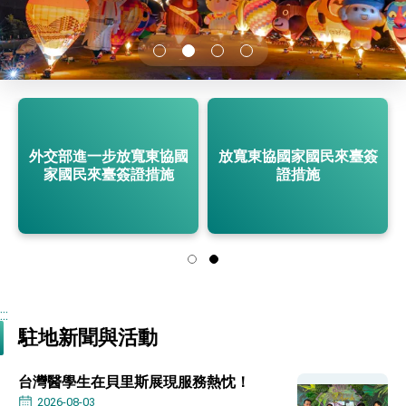
性突破 總統強調將以3大面向加速臺灣經濟轉型
升級 籲請立院全力支持並盡速通過
臺美簽署「對等貿易協定」確立對等關稅15%且不
疊加 我輸美2072項產品豁免對等關稅
總統接受「法新社」（AFP）專訪內容
外交部長林佳龍於《外交事務》撰文指出：自由
世界 需要台灣，團結合作方能守護繁榮
外交部長林佳龍出席《台灣光華雜誌》50週年慶
外交部進一步放寬東協國
放寬東協國家國民來臺簽
「見證蛻變，分享世界的光華」開幕式，期許數
位轉 型迎向下個50年
家國民來臺簽證措施
證措施
總統主持「台美經濟繁榮夥伴對話」記者會 說
明臺美合作三大戰略方向 盼與民主夥伴共同引
領 下一個世代的繁榮
外交部長林佳龍接受印尼「時代雜誌」專訪，闡
述印太安全局勢，籲深化台印尼半導體供應鏈合
作
外交部長林佳龍午宴歡迎美國聯邦參議員蓋耶哥
訪問團
外交部長林佳龍接見美國智庫「德國馬歇爾基金
會」訪問團一行，深化跨大西洋戰略夥伴關係
:::
臺美經貿談判獲階段性成果 卓揆期勉爭取時間完
駐地新聞與活動
成「臺美對等貿易協定」簽署
卓揆：臺美關稅談判階段性結果有助臺灣取得有
利戰略地位 全力支持「臺美對等貿易協定」簽署
台灣醫學生在貝里斯展現服務熱忱！
外交部與數位發展部攜手合作，整合台灣雄厚數
2026-08-03