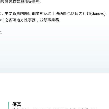
助與僑民聯繫服務等事務。
：自由世界 需要台灣，團結合作方能守護繁榮
主要負責國際組織業務及瑞士法語區包括日內瓦邦(Genève)、瓦萊邦
châtel)之各項地方性事務，並領事業務。
外交部長林佳龍出席《台灣光華雜誌》50週年慶「見證蛻變，分享世界的光華」開幕
會 說明臺美合作三大戰略方向 盼與民主夥伴共同引領 下一個世代的
士。
訪，闡述印太安全局勢，籲深化台印尼半導體供應鏈合作
蓋耶哥訪問團
爾基金會」訪問團一行，深化跨大西洋戰略夥伴關係
時間完成「臺美對等貿易協定」簽署
取得有利戰略地位 全力支持「臺美對等貿易協定」簽署
雄厚數位實力，達成固邦榮邦目標
濟合作策略小組」跨部會會議
傳真
度支持「總合外交」與台歐美日關係深化