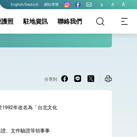
A
A
網站導覽
A
English/Deutsch
證護照
駐地資訊
聯絡我們
照
證及入境須知
戶籍相關須知
國家相關資訊
簽證
生活資訊
護全球健康的創新能量
件證明
保及性平諮詢機
港澳及大陸人士
行事曆
分享到
1992年改名為「台北文化
院全力支持並盡速通過
簽證、文件驗證等領事事