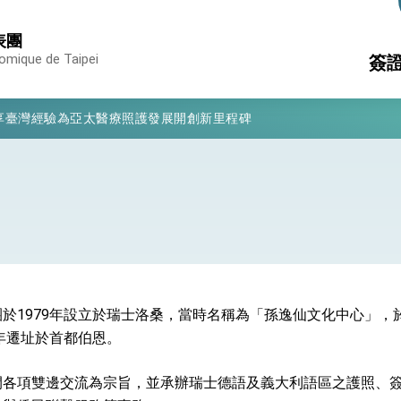
表團
nomique de Taipei
簽
凰城辦事處」，進一步深化台美交流合作
享臺灣經驗為亞太醫療照護發展開創新里程碑
護
簽
亮世界」及「台灣智慧醫療與健康產業展」預告短片，向世界展現台灣守
文
消
構
有權利走向世界 盼與理念相近國家共同維護國際秩序
行國是訪問
結、為國家邁出合作第一步
於1979年設立於瑞士洛桑，當時名稱為「孫逸仙文化中心」，於
大歷史性突破 總統強調將以3大面向加速臺灣經濟轉型升級 籲請立
4年遷址於首都伯恩。
%且不疊加 我輸美2072項產品豁免對等關稅
間各項雙邊交流為宗旨，並承辦瑞士德語及義大利語區之護照、