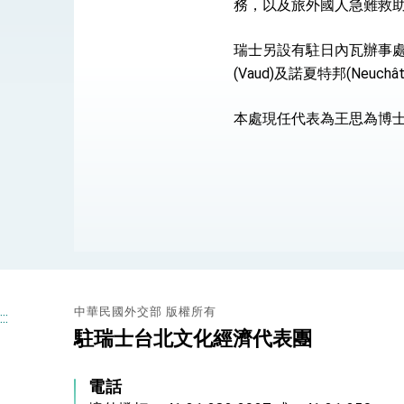
總統接受「法新社」（AFP）專訪內容
務，以及旅外國人急難救
外交部長林佳龍於《外交事務》撰文指出
瑞士另設有駐日內瓦辦事處，
(Vaud)及諾夏特邦(Neu
總統主持「台美經濟繁榮夥伴對話」記者
本處現任代表為王思為博
外交部長林佳龍接受印尼「時代雜誌」專
外交部長林佳龍午宴歡迎美國聯邦參議員
外交部長林佳龍接見美國智庫「德國馬歇
臺美經貿談判獲階段性成果 卓揆期勉爭取
卓揆：臺美關稅談判階段性結果有助臺灣
中華民國外交部 版權所有
:::
外交部與數位發展部攜手合作，整合台灣
駐瑞士台北文化經濟代表團
外交部長林佳龍主持第35次「參與亞太經
電話
民調顯示多數國人滿意政府外交表現，高