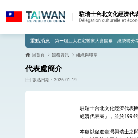
:::
:::
駐瑞士台北文化經濟代
外交部重要言論
Délégation culturelle et éco
我國政府將在美國亞利桑納州設立「駐鳳
重點消息
第一屆亞太在宅醫療大會開幕 總統盼分
外交部發布WHA文宣影片「台灣醫療點
回首頁
館務資訊
組織與職掌
總統出訪史瓦帝尼返國談話 強調臺灣人
代表處簡介
堅定走向世界 賴總統抵達史瓦帝尼王國進
張貼日期：2026-01-19
總統與五院院長新春茶敘 盼化分歧為團
總統農曆春節談話
駐瑞士台北文化經濟代表團
台美貿易協議完成簽署達成6大目標、創5
經濟代表團」，並於199
臺美簽署「對等貿易協定」確立對等關稅15
本處以促進臺灣與瑞士之